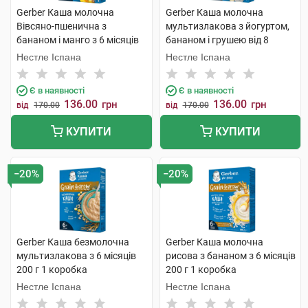
Gerber Каша молочна
Gerber Каша молочна
Вівсяно-пшенична з
мультизлакова з йогуртом,
бананом і манго з 6 місяців
бананом і грушею від 8
240 г 1 коробка
місяців 240 г 1 коробка
Нестле Іспана
Нестле Іспана
Є в наявності
Є в наявності
136.00
136.00
грн
грн
від
170.00
від
170.00
КУПИТИ
КУПИТИ
−20%
−20%
Gerber Каша безмолочна
Gerber Каша молочна
мультизлакова з 6 місяців
рисова з бананом з 6 місяців
200 г 1 коробка
200 г 1 коробка
Нестле Іспана
Нестле Іспана