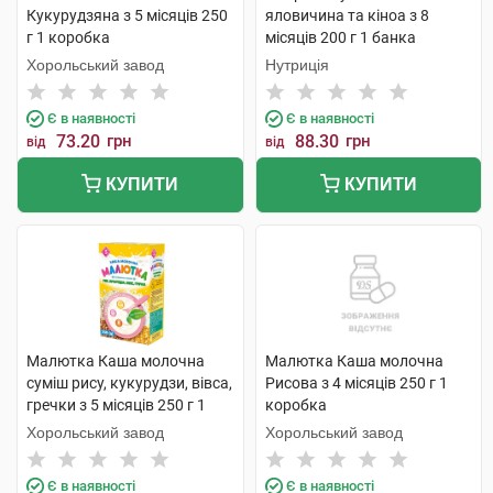
Кукурудзяна з 5 місяців 250
яловичина та кіноа з 8
г 1 коробка
місяців 200 г 1 банка
Хорольський завод
Нутриція
Є в наявності
Є в наявності
73.20
грн
88.30
грн
від
від
КУПИТИ
КУПИТИ
Малютка Каша молочна
Малютка Каша молочна
суміш рису, кукурудзи, вівса,
Рисова з 4 місяців 250 г 1
гречки з 5 місяців 250 г 1
коробка
коробка
Хорольський завод
Хорольський завод
Є в наявності
Є в наявності