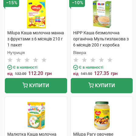
−15%
−10%
Milupa Каша молочна манна
HiPP Каша безмолочна
з фруктами з 6 місяців 210 г
органічна Мультизлакова з
1 пакет
6 місяців 200 г коробка
Нутриція
Вівера
Є в наявності
Є в наявності
112.20
127.35
грн
грн
від
132.00
від
141.50
КУПИТИ
КУПИТИ
Малютка Каша молочна
Milupa Рагу овочеве