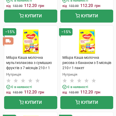
Є в наявності
Є в наявності
112.20
112.20
грн
грн
від
132.00
від
132.00
КУПИТИ
КУПИТИ
−15%
−15%
Milupa Каша молочна
Milupa Каша молочна
мультизлакова з сумішшю
рисова з бананом з 5 місяців
фруктів з 7 місяців 210 г 1
210 г 1 пакет
пакет
Нутриція
Нутриція
Є в наявності
Є в наявності
112.20
112.20
грн
грн
від
132.00
від
132.00
КУПИТИ
КУПИТИ