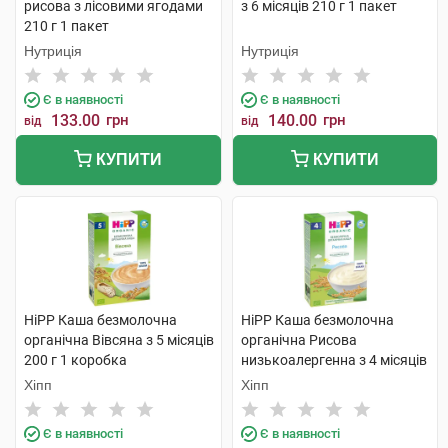
рисова з лісовими ягодами
з 6 місяців 210 г 1 пакет
210 г 1 пакет
Нутриція
Нутриція
Є в наявності
Є в наявності
133.00
грн
140.00
грн
від
від
КУПИТИ
КУПИТИ
HiPP Каша безмолочна
HiPP Каша безмолочна
органічна Вівсяна з 5 місяців
органічна Рисова
200 г 1 коробка
низькоалергенна з 4 місяців
200 г 1 коробка
Хіпп
Хіпп
Є в наявності
Є в наявності