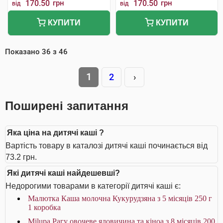
170.50
грн
170.50
грн
від
від
КУПИТИ
КУПИТИ
Показано
36
з
46
1
2
›
Поширені запитання
Яка ціна на дитячі каші ?
Вартість товару в каталозі дитячі каші починається від
73.2 грн.
Які дитячі каші найдешевші?
Недорогими товарами в категорії дитячі каші є:
Малютка Каша молочна Кукурудзяна з 5 місяців 250 г
1 коробка
Milupa Рагу овочеве яловичина та кіноа з 8 місяців 200