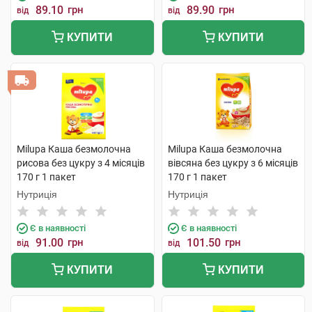
89.10
грн
89.90
грн
від
від
КУПИТИ
КУПИТИ
Milupa Каша безмолочна
Milupa Каша безмолочна
рисова без цукру з 4 місяців
вівсяна без цукру з 6 місяців
170 г 1 пакет
170 г 1 пакет
Нутриція
Нутриція
Є в наявності
Є в наявності
91.00
грн
101.50
грн
від
від
КУПИТИ
КУПИТИ