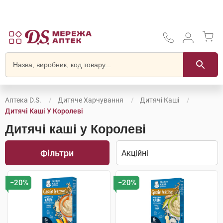
Аптека D.S.
Дитяче Харчування
Дитячі Каші
Дитячі Каші У Королеві
Дитячі каші у Королеві
Фільтри
−20%
−20%