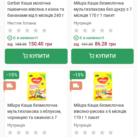
Gerber Каша молочна
Milupa Каша безмолочна
пшенично-вівсяна з кіноа та
мультизлакова без цукру з 7
бананами від 6 місяців 240 г
місяців 170 г 1 пакет
1 коробка
Нестле Іспана
Нутриція
Є в наявності
Є в наявності
150.40
86.28
грн
грн
від
188.00
від
101.50
КУПИТИ
КУПИТИ
−15%
−15%
Milupa Каша безмолочна
Milupa Каша безмолочна
мультизлакова з яблуком,
вівсяно-рисова з 6 місяців
чорницею та ожиною з 7
170 г 1 пакет
місяців 170 г 1 пакет
Нутриція
Нутриція