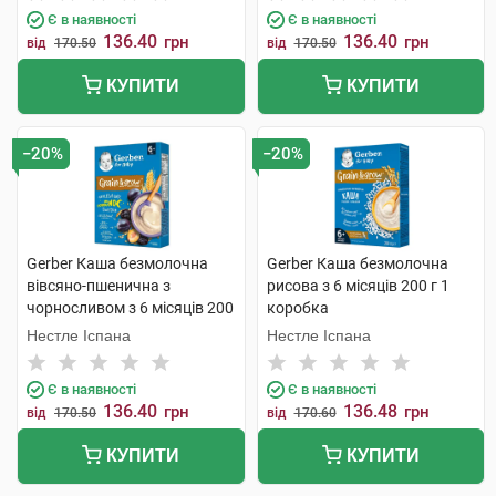
Є в наявності
Є в наявності
136.40
136.40
грн
грн
від
170.50
від
170.50
КУПИТИ
КУПИТИ
−20%
−20%
Gerber Каша безмолочна
Gerber Каша безмолочна
вівсяно-пшенична з
рисова з 6 місяців 200 г 1
чорносливом з 6 місяців 200
коробка
г 1 коробка
Нестле Іспана
Нестле Іспана
Є в наявності
Є в наявності
136.40
136.48
грн
грн
від
170.50
від
170.60
КУПИТИ
КУПИТИ