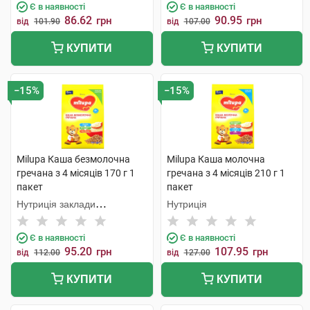
Є в наявності
Є в наявності
86.62
90.95
грн
грн
від
101.90
від
107.00
КУПИТИ
КУПИТИ
−15%
−15%
Milupa Каша безмолочна
Milupa Каша молочна
гречана з 4 місяців 170 г 1
гречана з 4 місяців 210 г 1
пакет
пакет
Нутриція заклади
Нутриція
продукційне
Є в наявності
Є в наявності
95.20
107.95
грн
грн
від
112.00
від
127.00
КУПИТИ
КУПИТИ