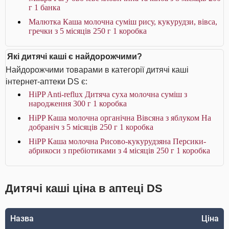
г 1 банка
Малютка Каша молочна суміш рису, кукурудзи, вівса,
гречки з 5 місяців 250 г 1 коробка
Які дитячі каші є найдорожчими?
Найдорожчими товарами в категорії дитячі каші
інтернет-аптеки DS є:
HiPP Anti-reflux Дитяча суха молочна суміш з
народження 300 г 1 коробка
HiPP Каша молочна органічна Вівсяна з яблуком На
добраніч з 5 місяців 250 г 1 коробка
HiPP Каша молочна Рисово-кукурудзяна Персики-
абрикоси з пребіотиками з 4 місяців 250 г 1 коробка
Дитячі каші ціна в аптеці DS
Назва
Ціна