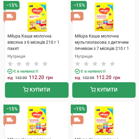
−15%
−15%
Milupa Каша молочна
Milupa Каша молочна
вівсяна з 6 місяців 210 г 1
мультизлакова з дитячим
пакет
печивом з 7 місяців 210 г 1
пакет
Нутриція
Нутриція
Є в наявності
Є в наявності
112.20
112.20
грн
грн
від
132.00
від
132.00
КУПИТИ
КУПИТИ
−15%
−15%