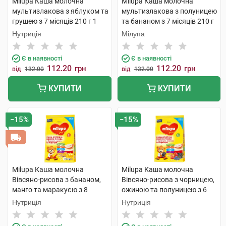
Milupa Каша молочна
Milupa Каша молочна
мультизлакова з яблуком та
мультизлакова з полуницею
грушею з 7 місяців 210 г 1
та бананом з 7 місяців 210 г
пакет
1 пакет
Нутриція
Мілупа
Є в наявності
Є в наявності
112.20
112.20
грн
грн
від
132.00
від
132.00
КУПИТИ
КУПИТИ
−15%
−15%
Milupa Каша молочна
Milupa Каша молочна
Вівсяно-рисова з бананом,
Вівсяно-рисова з чорницею,
манго та маракуєю з 8
ожиною та полуницею з 6
місяців 210 г 1 пакет
місяців 210 г 1 пакет
Нутриція
Нутриція