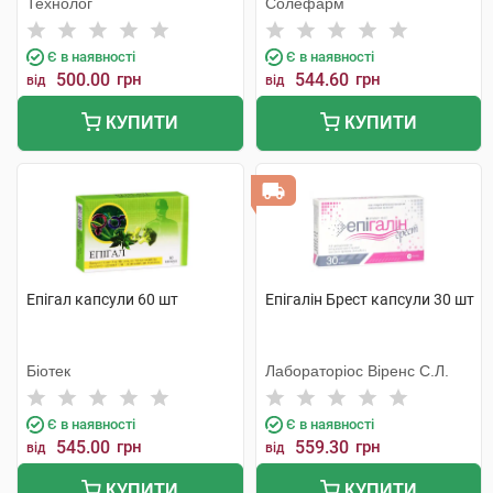
Технолог
Солефарм
Є в наявності
Є в наявності
500.00
грн
544.60
грн
від
від
КУПИТИ
КУПИТИ
Епігал капсули 60 шт
Епігалін Брест капсули 30 шт
Біотек
Лабораторіос Віренс С.Л.
Є в наявності
Є в наявності
545.00
грн
559.30
грн
від
від
КУПИТИ
КУПИТИ