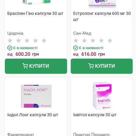
Брасілен Гіно капсули 30 шт
Естролонг капсули 600 мг 30
шт
Цидоніа
Сан-Мед
Є в наявності
Є в наявності
600.20
грн
616.00
грн
від
від
КУПИТИ
КУПИТИ
Індол Лонг капсули 30 шт
Інвітол капсули 30 шт
Фармпродукт
Практурі Продактс