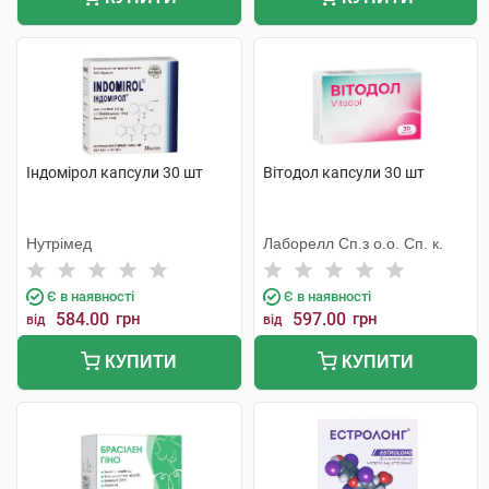
Індомірол капсули 30 шт
Вітодол капсули 30 шт
Нутрімед
Лаборелл Сп.з о.о. Сп. к.
Є в наявності
Є в наявності
584.00
грн
597.00
грн
від
від
КУПИТИ
КУПИТИ