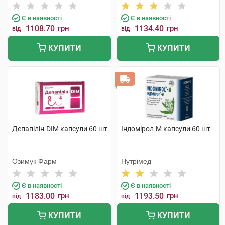
Є в наявності
Є в наявності
1108.70
грн
1134.40
грн
від
від
КУПИТИ
КУПИТИ
Депапілін-DIM капсули 60 шт
Індомірол-М капсули 60 шт
Озимук Фарм
Нутрімед
Є в наявності
Є в наявності
1183.00
грн
1193.50
грн
від
від
КУПИТИ
КУПИТИ