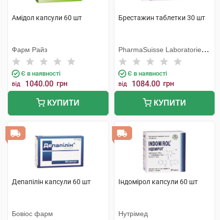
Амідол капсули 60 шт
Брестажин таблетки 30 шт
Фарм Райз
PharmaSuisse Laboratories
SpA
Є в наявності
Є в наявності
1040.00
грн
1084.00
грн
від
від
КУПИТИ
КУПИТИ
Депапілін капсули 60 шт
Індомірол капсули 60 шт
Бовіос фарм
Нутрімед