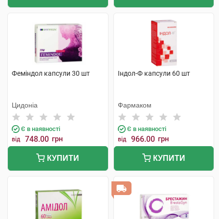
Феміндол капсули 30 шт
Індол-Ф капсули 60 шт
Цидоніа
Фармаком
Є в наявності
Є в наявності
748.00
грн
966.00
грн
від
від
КУПИТИ
КУПИТИ