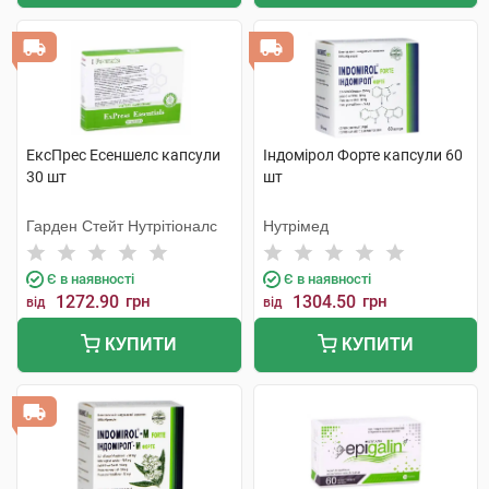
ЕксПрес Есеншелс капсули
Індомірол Форте капсули 60
30 шт
шт
Гарден Стейт Нутрітіоналс
Нутрімед
Є в наявності
Є в наявності
1272.90
грн
1304.50
грн
від
від
КУПИТИ
КУПИТИ