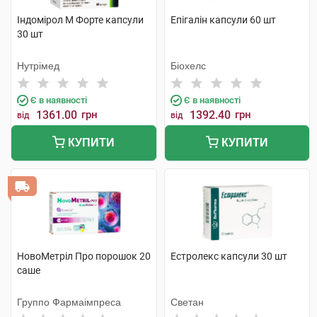
Індомірол М Форте капсули
Епігалін капсули 60 шт
30 шт
Нутрімед
Біохелс
Є в наявності
Є в наявності
1361.00
грн
1392.40
грн
від
від
КУПИТИ
КУПИТИ
НовоМетріл Про порошок 20
Естролекс капсули 30 шт
саше
Группо Фармаімпреса
Светан