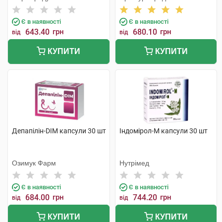
Є в наявності
Є в наявності
643.40
грн
680.10
грн
від
від
КУПИТИ
КУПИТИ
Депапілін-DIM капсули 30 шт
Індомірол-М капсули 30 шт
Озимук Фарм
Нутрімед
Є в наявності
Є в наявності
684.00
грн
744.20
грн
від
від
КУПИТИ
КУПИТИ