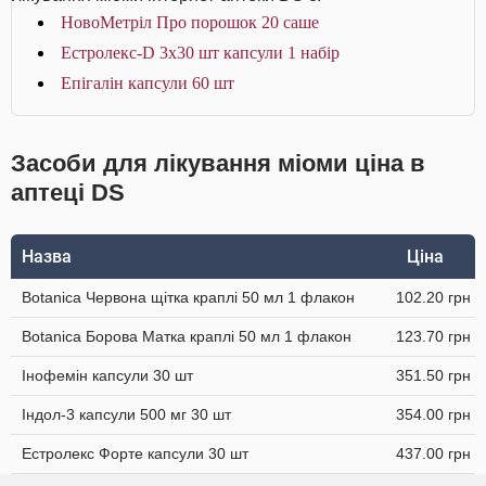
НовоМетріл Про порошок 20 саше
Естролекс-D 3х30 шт капсули 1 набір
Епігалін капсули 60 шт
Засоби для лікування міоми ціна в
аптеці DS
Назва
Ціна
Botanica Червона щітка краплі 50 мл 1 флакон
102.20 грн
Botanica Борова Матка краплі 50 мл 1 флакон
123.70 грн
Інофемін капсули 30 шт
351.50 грн
Індол-3 капсули 500 мг 30 шт
354.00 грн
Естролекс Форте капсули 30 шт
437.00 грн