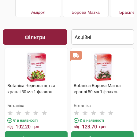
Амідол
Борова Матка
Брасілен
Фільтри
Botanica Червона щітка
Botanica Борова Матка
краплі 50 мл 1 флакон
краплі 50 мл 1 флакон
Ботаніка
Ботаніка
Є в наявності
Є в наявності
102.20
грн
123.70
грн
від
від