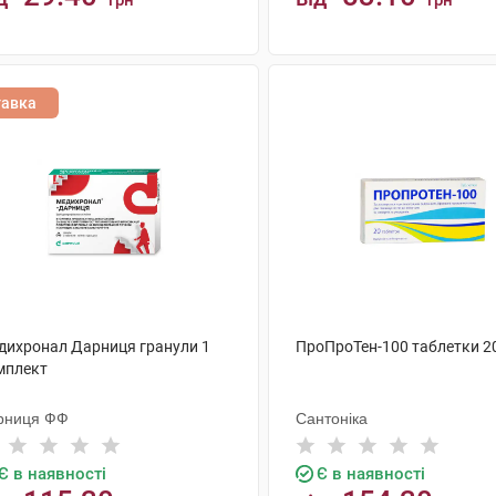
грн
грн
КУПИТИ
КУПИТИ
тавка
дихронал Дарниця гранули 1
ПроПроТен-100 таблетки 2
мплект
рниця ФФ
Сантоніка
Є в наявності
Є в наявності