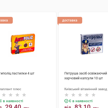
тавка
доставка
типоліц пастилки 4 шт
Петруша засіб освіжаючий
харчовий капсули 10 шт
лаплант плюс
Київський вітамінний завод
Є в наявності
Є в наявності
29.40
83.10
д
від