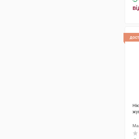
ві
дос
Ні
жу
Ма