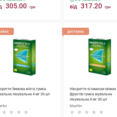
305.00
317.20
д
від
грн
грн
КУПИТИ
КУПИТИ
тавка
доставка
коретте Зимова м'ята гумка
Нікоретте зі смаком свіжих
вальна лікувальна 4 мг 30 шт
фруктів гумка жувальна
лікувальна 4 мг 30 шт
кНіл
МакНіл