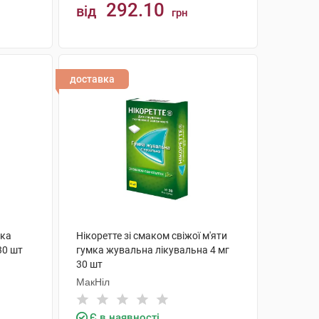
292.10
від
грн
КУПИТИ
доставка
мка
Нікоретте зі смаком свіжої м'яти
30 шт
гумка жувальна лікувальна 4 мг
30 шт
МакНіл
Є в наявності