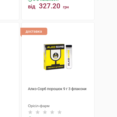
327.20
від
грн
КУПИТИ
доставка
Алко-Сорб порошок 9 г 3 флакони
Орісіл-фарм