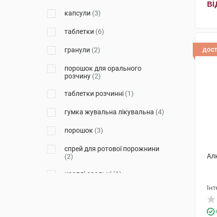
ві
Чарлі ПП
(1)
капсули
(3)
Софарма
(1)
таблетки
(6)
Спешл Продакт'с Лайн
(1)
дос
гранули
(2)
порошок для орального
розчину
(2)
таблетки розчинні
(1)
гумка жувальна лікувальна
(4)
порошок
(3)
спрей для ротової порожнини
Алк
(2)
краплі оральні
(1)
Інт