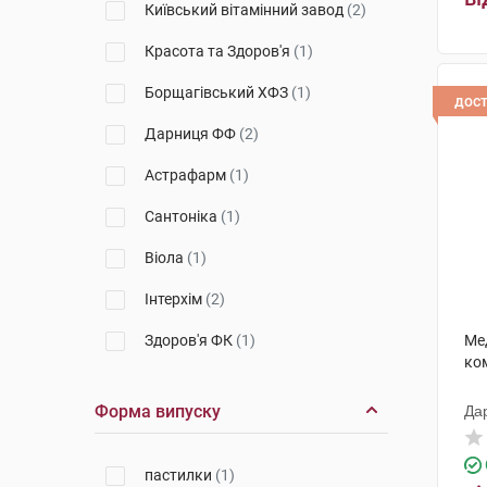
Київський вітамінний завод
(2)
Красота та Здоров'я
(1)
Борщагівський ХФЗ
(1)
дос
Дарниця ФФ
(2)
Астрафарм
(1)
Сантоніка
(1)
Віола
(1)
Інтерхім
(2)
Здоров'я ФК
(1)
Ме
ко
Марина ПП
(1)
Форма випуску
Да
МакНіл
(6)
Орісіл-фарм
(2)
пастилки
(1)