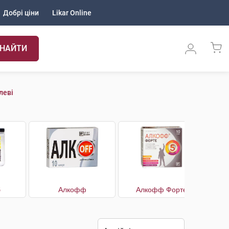
Добрі ціни
Likar Online
НАЙТИ
леві
б
Алкофф
Алкофф Форте