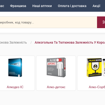
нас
Франшиза
Наші аптеки
Оплата і доставка
Акції
З
юнова Залежність
Алкогольна Та Тютюнова Залежність У Коро
Алкодез IC
Алко-детокс
Алко-Сор