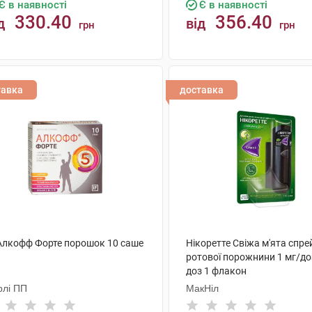
Є в наявності
Є в наявності
330.40
356.40
д
від
грн
грн
КУПИТИ
КУПИТИ
тавка
доставка
 Алкофф Форте порошок 10 саше
Нікоретте Свіжа м'ята спре
ротової порожнини 1 мг/до
доз 1 флакон
рлі ПП
МакНіл