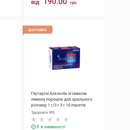
190.00
від
грн
КУПИТИ
доставка
Глутаргiн Алкоклiн зі смаком
лимону порошок для орального
розчину 1 г/3 г 3 г 10 пакетів
Здоров'я ФК
Є в наявності