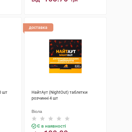
грн
КУПИТИ
доставка
0 шт
НайтАут (NightOut) таблетки
розчинні 4 шт
Віола
Є в наявності