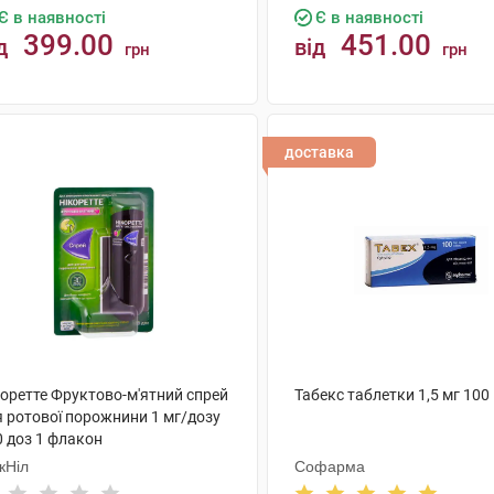
Є в наявності
Є в наявності
399.00
451.00
д
від
грн
грн
КУПИТИ
КУПИТИ
доставка
коретте Фруктово-м'ятний спрей
Табекс таблетки 1,5 мг 100
я ротової порожнини 1 мг/дозу
0 доз 1 флакон
кНіл
Софарма