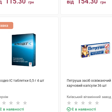
115.30
154.30
д
від
грн
грн
КУПИТИ
КУПИТИ
тавка
одез IC таблетки 0,5 г 4 шт
Петруша засіб освіжаючий
харчовий капсули 36 шт
ерхім
Київський вітамінний завод
Є в наявності
Є в наявності