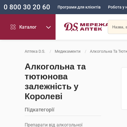
0 800 30 20 60
Програми для клієнтів
Робота у 
Каталог
Аптека D.S.
Медикаменти
Алкогольна Та Тют
Алкогольна та
тютюнова
залежність у
Королеві
Підкатегорії
Препарати від алкогольної