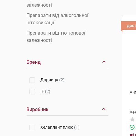
залежності
Препарати від алкогольної
інтоксикації
дос
Препарати від тютюнової
залежності
Бренд
Дарниця
(2)
IF
(2)
Ан
Виробник
Хе
Хелаплант плюс
(1)
ві