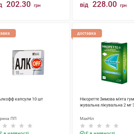
202.30
228.00
д
від
грн
грн
КУПИТИ
КУПИТИ
тавка
доставка
 Алкофф капсули 10 шт
Нікоретте Зимова м'ята гу
жувальна лікувальна 2 мг 
рина ПП
МакНіл
Є в наявності
Є в наявності