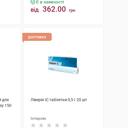
Є в наявності
362.00
від
грн
КУПИТИ
доставка
й для
Ліверія IC таблетки 0,5 г 20 шт
зу 150
Інтерхім