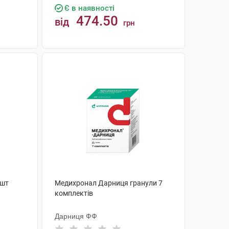
Є в наявності
474.50
від
грн
КУПИТИ
 шт
Медихронал Дарниця гранули 7
комплектів
Дарниця ФФ