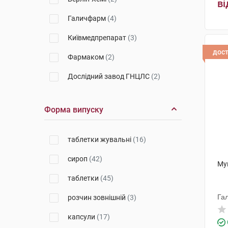
ві
Галичфарм
(4)
Київмедпрепарат
(3)
дос
Фармаком
(2)
Дослідний завод ГНЦЛС
(2)
Кусум Фарм
(1)
Форма випуску
Здоров'я ФК
(1)
Ніко
(1)
таблетки жувальні
(16)
Фармак
(14)
сироп
(42)
Му
Гледфарм ЛТД
(4)
таблетки
(45)
Неофлора
(2)
Га
розчин зовнішній
(3)
Дельфарм Реймс
(3)
капсули
(17)