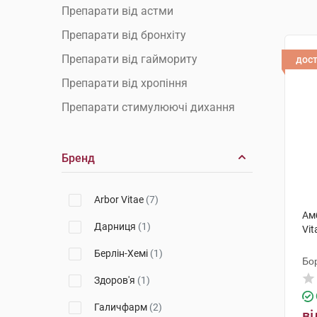
Препарати від астми
Препарати від бронхіту
Препарати від гаймориту
дос
Препарати від хропіння
Препарати стимулюючі дихання
Бренд
Arbor Vitae
(7)
Ам
Дарниця
(1)
Vit
Берлін-Хемі
(1)
Бо
Здоров'я
(1)
Галичфарм
(2)
ві