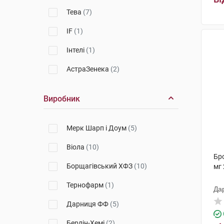
Тева
(7)
IF
(1)
Інтелі
(1)
АстраЗенека
(2)
Виробник
Мерк Шарп і Доум
(5)
Віола
(10)
Бр
Борщагівський ХФЗ
(10)
мг 
Тернофарм
(1)
Да
Дарниця ФФ
(5)
Берлін-Хемі
(2)