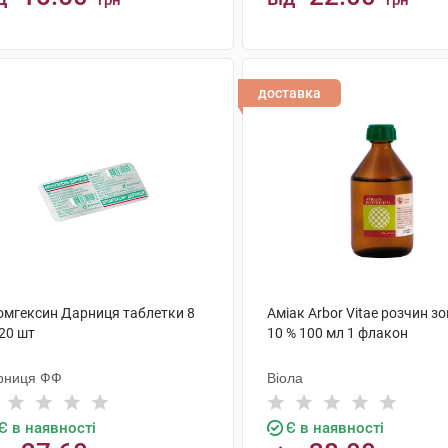
грн
грн
КУПИТИ
КУПИТИ
доставка
омгексин Дарниця таблетки 8
Аміак Arbor Vitae розчин з
20 шт
10 % 100 мл 1 флакон
рниця ФФ
Віола
Є в наявності
Є в наявності