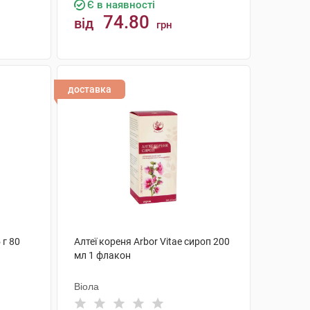
Є в наявності
74.80
від
грн
КУПИТИ
доставка
 г 80
Алтеї кореня Arbor Vitae сироп 200
мл 1 флакон
Віола