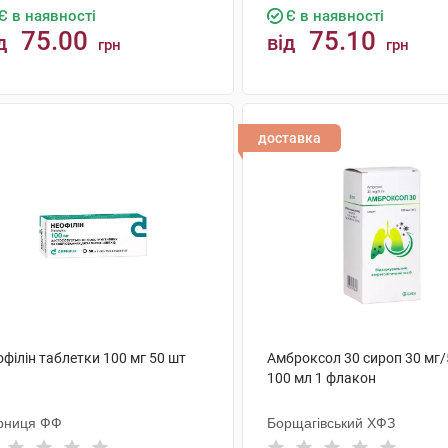
Є в наявності
Є в наявності
75.00
75.10
д
від
грн
грн
КУПИТИ
КУПИТИ
доставка
філін таблетки 100 мг 50 шт
Амброксол 30 сироп 30 мг/
100 мл 1 флакон
рниця ФФ
Борщагівський ХФЗ