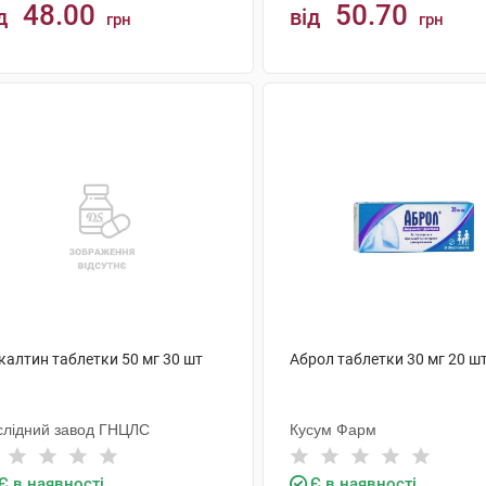
48.00
50.70
д
від
грн
грн
КУПИТИ
КУПИТИ
калтин таблетки 50 мг 30 шт
Аброл таблетки 30 мг 20 ш
слідний завод ГНЦЛС
Кусум Фарм
Є в наявності
Є в наявності