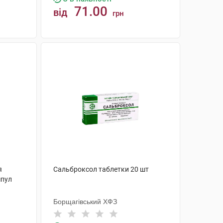
71.00
від
грн
КУПИТИ
я
Сальброксол таблетки 20 шт
мпул
Борщагівський ХФЗ