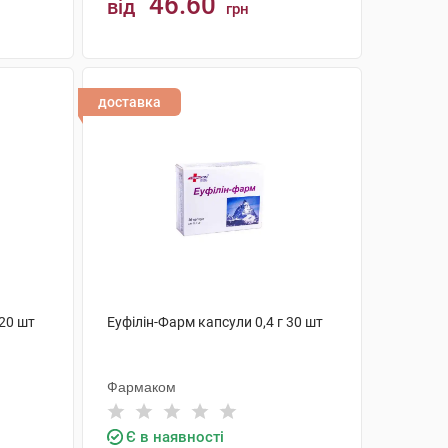
46.60
від
грн
КУПИТИ
доставка
20 шт
Еуфілін-Фарм капсули 0,4 г 30 шт
Фармаком
Є в наявності