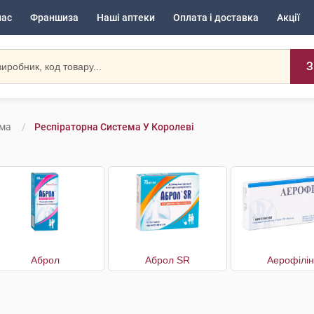
нас
Франшиза
Наші аптеки
Оплата і доставка
Акції
З
ема
Респіраторна Система У Королеві
Аброл
Аброл SR
Аерофілін