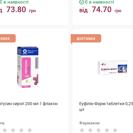
Є в наявності
Є в наявності
73.80
74.70
д
від
грн
грн
КУПИТИ
КУПИТИ
тавка
доставка
ртусин сироп 200 мл 1 флакон
Еуфілін-Фарм таблетки 0,25
шт
ола
Фармаком