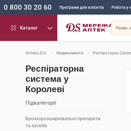
0 800 30 20 60
Програми для клієнтів
Робота у 
Каталог
Аптека D.S.
Медикаменти
Респіраторна Сист
Респіраторна
система у
Королеві
Підкатегорії
Бронхорозширювальні препарати
та засоби