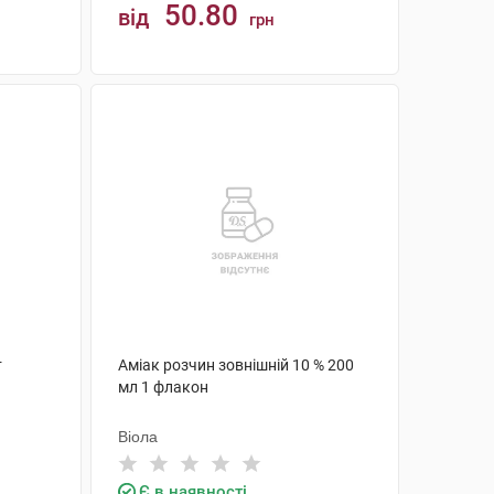
50.80
від
грн
КУПИТИ
т
Аміак розчин зовнішній 10 % 200
мл 1 флакон
Віола
Є в наявності