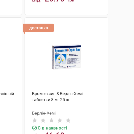
грн
КУПИТИ
доставка
овнішній
Бромгексин 8 Берлін-Хемі
таблетки 8 мг 25 шт
Берлін-Хемі
Є в наявності