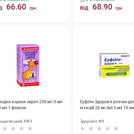
66.60
68.90
д
від
грн
грн
КУПИТИ
КУПИТИ
лодки кореня сироп 250 мг/5 мл
Еуфілін Здоров'я розчин дл
0 мл 1 флакон
ін'єкцій 20 мг/мл 5 мл 10 а
рщагівський ХФЗ
Здоров'я ФК