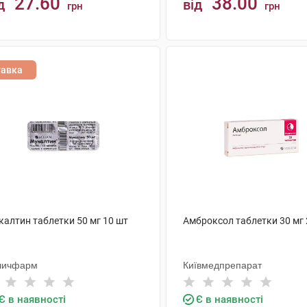
27.60
38.00
д
від
грн
грн
КУПИТИ
КУПИТИ
тавка
калтин таблетки 50 мг 10 шт
Амброксол таблетки 30 мг 
личфарм
Київмедпрепарат
Є в наявності
Є в наявності