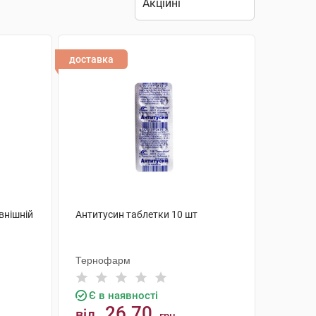
доставка
овнішній
Антитусин таблетки 10 шт
Тернофарм
Є в наявності
26.70
від