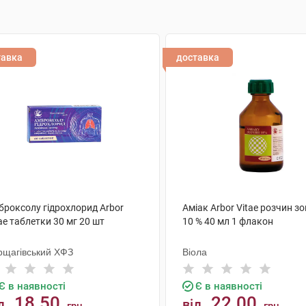
тавка
доставка
броксолу гідрохлорид Arbor
Аміак Arbor Vitae розчин з
ae таблетки 30 мг 20 шт
10 % 40 мл 1 флакон
рщагівський ХФЗ
Віола
Є в наявності
Є в наявності
18.50
22.00
д
від