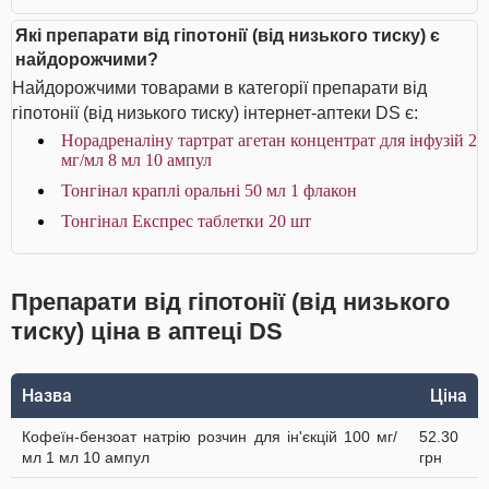
Які препарати від гіпотонії (від низького тиску) є
найдорожчими?
Найдорожчими товарами в категорії препарати від
гіпотонії (від низького тиску) інтернет-аптеки DS є:
Норадреналіну тартрат агетан концентрат для інфузій 2
мг/мл 8 мл 10 ампул
Тонгінал краплі оральні 50 мл 1 флакон
Тонгінал Експрес таблетки 20 шт
Препарати від гіпотонії (від низького
тиску) ціна в аптеці DS
Назва
Ціна
Кофеїн-бензоат натрію розчин для ін'єкцій 100 мг/
52.30
мл 1 мл 10 ампул
грн