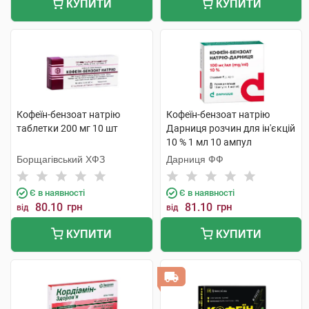
КУПИТИ
КУПИТИ
Кофеїн-бензоат натрію
Кофеїн-бензоат натрію
таблетки 200 мг 10 шт
Дарниця розчин для ін'єкцій
10 % 1 мл 10 ампул
Борщагівський ХФЗ
Дарниця ФФ
Є в наявності
Є в наявності
80.10
грн
81.10
грн
від
від
КУПИТИ
КУПИТИ