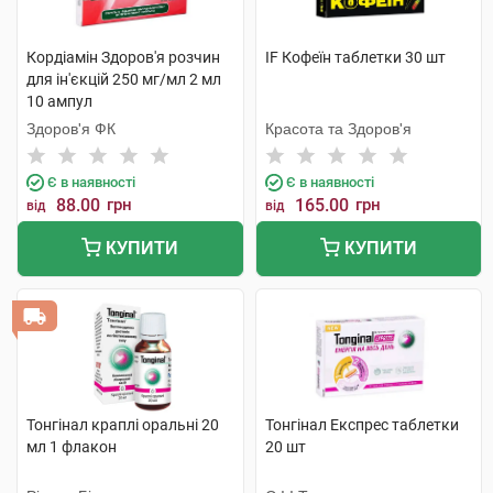
Кордіамін Здоров'я розчин
IF Кофеїн таблетки 30 шт
для ін'єкцій 250 мг/мл 2 мл
10 ампул
Здоров'я ФК
Красота та Здоров'я
Є в наявності
Є в наявності
88.00
грн
165.00
грн
від
від
КУПИТИ
КУПИТИ
Тонгінал краплі оральні 20
Тонгінал Експрес таблетки
мл 1 флакон
20 шт