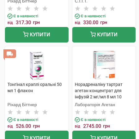
Ріхард Біттнер
С.І.І.Т.
Є в наявності
Є в наявності
317.30
грн
330.00
грн
від
від
КУПИТИ
КУПИТИ
Тонгінал краплі оральні 50
Норадреналіну тартрат
мл 1 флакон
агетан концентрат для
інфузій 2 мг/мл 8 мл 10
ампул
Ріхард Біттнер
Лабораторія Агетан
Є в наявності
Є в наявності
526.00
грн
2745.00
грн
від
від
КУПИТИ
КУПИТИ