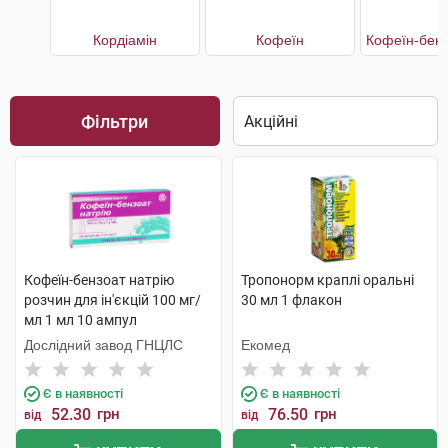
Кордіамін
Кофеїн
Фільтри
Кофеїн-бензоат натрію
Тропонорм краплі оральні
розчин для ін'єкцій 100 мг/
30 мл 1 флакон
мл 1 мл 10 ампул
Дослідний завод ГНЦЛС
Екомед
Є в наявності
Є в наявності
52.30
грн
76.50
грн
від
від