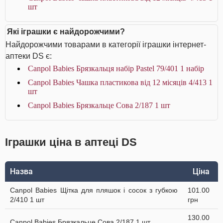
шт
Які іграшки є найдорожчими?
Найдорожчими товарами в категорії іграшки інтернет-
аптеки DS є:
Canpol Babies Брязкальця набір Раstel 79/401 1 набір
Canpol Babies Чашка пластикова від 12 місяців 4/413 1
шт
Canpol Babies Брязкальце Сова 2/187 1 шт
Іграшки ціна в аптеці DS
Назва
Ціна
Canpol Babies Щітка для пляшок і сосок з губкою
101.00
2/410 1 шт
грн
130.00
Canpol Babies Брязкальце Сова 2/187 1 шт