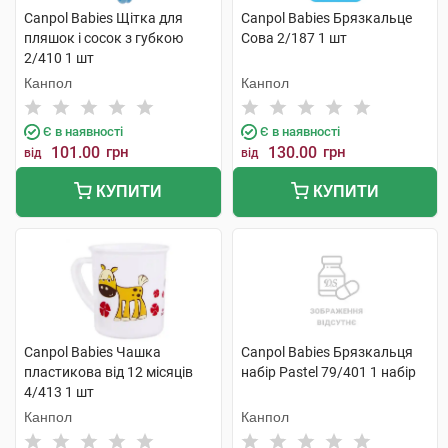
Canpol Babies Щітка для
Canpol Babies Брязкальце
пляшок і сосок з губкою
Сова 2/187 1 шт
2/410 1 шт
Канпол
Канпол
Є в наявності
Є в наявності
101.00
грн
130.00
грн
від
від
КУПИТИ
КУПИТИ
Canpol Babies Чашка
Canpol Babies Брязкальця
пластикова від 12 місяців
набір Раstel 79/401 1 набір
4/413 1 шт
Канпол
Канпол