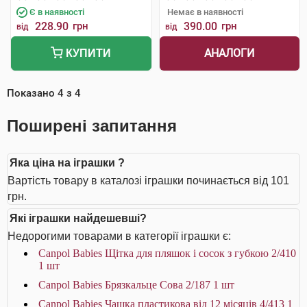
Є в наявності
Немає в наявності
228.90
грн
390.00
грн
від
від
АНАЛОГИ
КУПИТИ
Показано
4
з
4
Поширені запитання
Яка ціна на іграшки ?
Вартість товару в каталозі іграшки починається від 101
грн.
Які іграшки найдешевші?
Недорогими товарами в категорії іграшки є:
Canpol Babies Щітка для пляшок і сосок з губкою 2/410
1 шт
Canpol Babies Брязкальце Сова 2/187 1 шт
Canpol Babies Чашка пластикова від 12 місяців 4/413 1