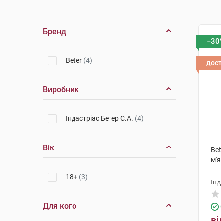
Бренд
−30
Beter
(4)
дос
Виробник
Індастріас Бетер С.А.
(4)
Вік
Bet
м'я
18+
(3)
Інд
Для кого
ві