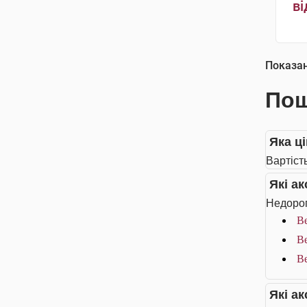
ві
Показа
Пош
Яка ц
Вартіст
Які а
Недорог
Be
Be
Be
Які а