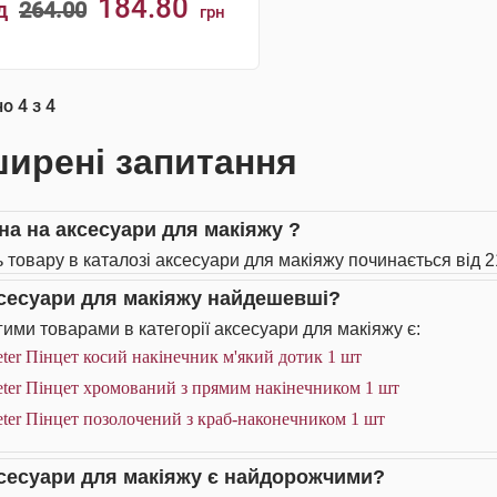
184.80
д
264.00
грн
КУПИТИ
но
4
з
4
ирені запитання
іна на аксесуари для макіяжу ?
ь товару в каталозі аксесуари для макіяжу починається від 2
ксесуари для макіяжу найдешевші?
ими товарами в категорії аксесуари для макіяжу є:
ter Пінцет косий накінечник м'який дотик 1 шт
ter Пінцет хромований з прямим накінечником 1 шт
ter Пінцет позолочений з краб-наконечником 1 шт
ксесуари для макіяжу є найдорожчими?