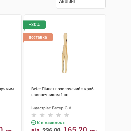
−30%
доставка
 прямим
Beter Пінцет позолочений з краб-
наконечником 1 шт
Індастріас Бетер С.А.
Є в наявності
0
165.20
від
236.00