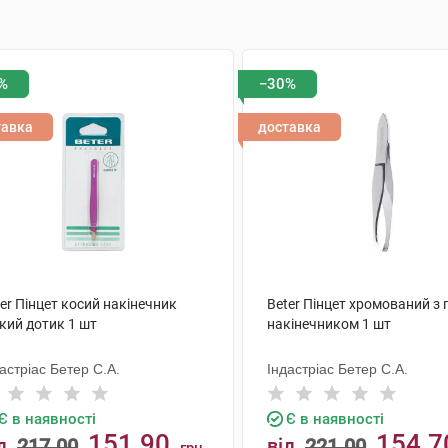
%
−30%
тавка
доставка
er Пінцет косий накінечник
Beter Пінцет хромований з
кий дотик 1 шт
накінечником 1 шт
астріас Бетер С.А.
Індастріас Бетер С.А.
Є в наявності
Є в наявності
151.90
154.7
д
217.00
від
221.00