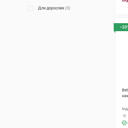
Для дорослих
(3)
−30
Bet
на
Інд