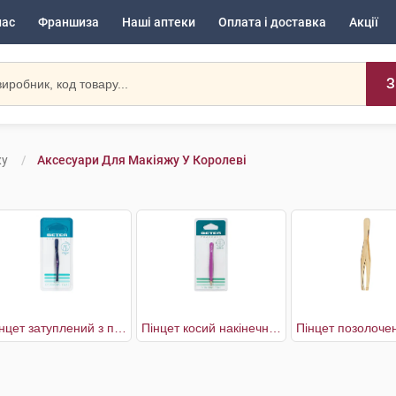
нас
Франшиза
Наші аптеки
Оплата і доставка
Акції
З
жу
Аксесуари Для Макіяжу У Королеві
Пінцет затуплений з прямим наконечником
Пінцет косий накінечник м'який дотик