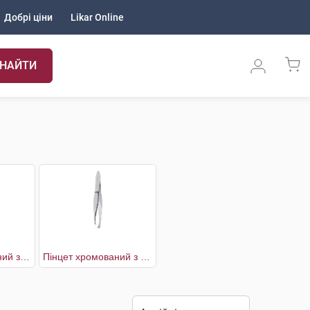
Добрі ціни
Likar Online
НАЙТИ
Пінцет позолочений з краб-наконечником
Пінцет хромований з прямим накінечником