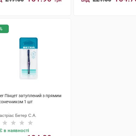
грн
КУПИТИ
КУПИТИ
%
er Пінцет затуплений з прямим
конечником 1 шт
астріас Бетер С.А.
Є в наявності