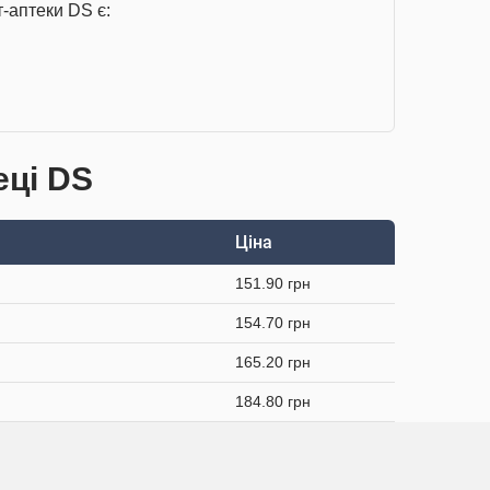
-аптеки DS є:
еці DS
Ціна
151.90 грн
154.70 грн
165.20 грн
184.80 грн