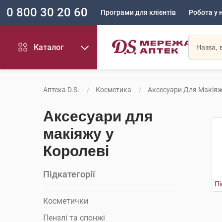
0 800 30 20 60
Програми для клієнтів
Робота у 
Каталог
Аптека D.S.
Косметика
Аксесуари Для Макія
Аксесуари для
макіяжу у
Королеві
Підкатегорії
Косметички
Пензлі та спонжі