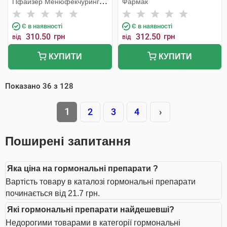
Пфайзер Менюфекчуринг
Фармак
Бельгія
Є в наявності
Є в наявності
310.50
грн
312.50
грн
від
від
КУПИТИ
КУПИТИ
Показано
36
з
128
1
2
3
4
›
Поширені запитання
Яка ціна на гормональні препарати ?
Вартість товару в каталозі гормональні препарати
починається від 21.7 грн.
Які гормональні препарати найдешевші?
Недорогими товарами в категорії гормональні