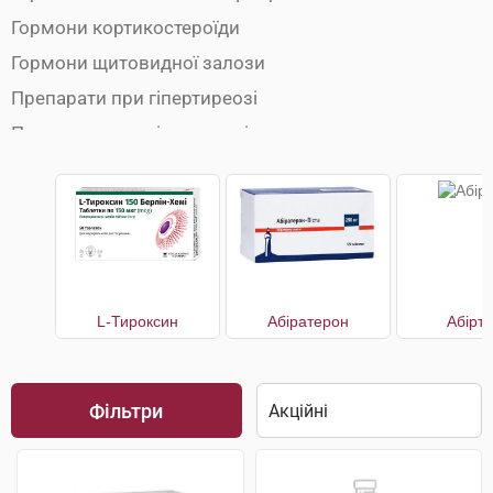
Гормони кортикостероїди
Гормони щитовидної залози
Препарати при гіпертиреозі
Препарати при гіпотиреозі
L-Тироксин
Абіратерон
Абірт
Фільтри