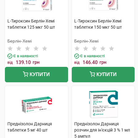
L-Тироксин Берлін-Хемі
L-Тироксин Берлін-Хемі
таблетки 125 мкг 50 шт
таблетки 150 мкг 50 шт
Берлін-Хемі
Берлін-Хемі
Є в наявності
Є в наявності
139.10
грн
146.40
грн
від
від
КУПИТИ
КУПИТИ
Преднізолон Дарниця
Преднізолон Дарниця
таблетки 5 мг 40 шт
розчин для ін'єкцій 3 % 1 мл
5 ампул