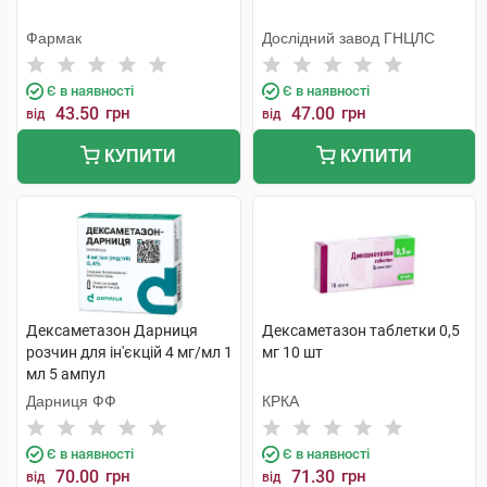
Фармак
Дослідний завод ГНЦЛС
Є в наявності
Є в наявності
43.50
грн
47.00
грн
від
від
КУПИТИ
КУПИТИ
Дексаметазон Дарниця
Дексаметазон таблетки 0,5
розчин для ін'єкцій 4 мг/мл 1
мг 10 шт
мл 5 ампул
Дарниця ФФ
КРКА
Є в наявності
Є в наявності
70.00
грн
71.30
грн
від
від