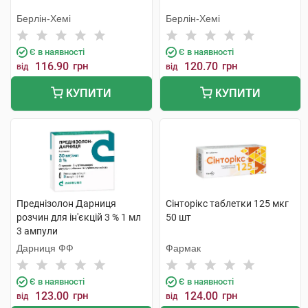
Берлін-Хемі
Берлін-Хемі
Є в наявності
Є в наявності
116.90
грн
120.70
грн
від
від
КУПИТИ
КУПИТИ
Преднізолон Дарниця
Сінторікс таблетки 125 мкг
розчин для ін'єкцій 3 % 1 мл
50 шт
3 ампули
Дарниця ФФ
Фармак
Є в наявності
Є в наявності
123.00
грн
124.00
грн
від
від