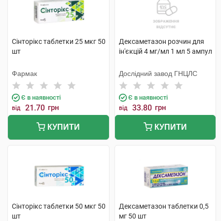
Сінторікс таблетки 25 мкг 50
Дексаметазон розчин для
шт
ін'єкцій 4 мг/мл 1 мл 5 ампул
Фармак
Дослідний завод ГНЦЛС
Є в наявності
Є в наявності
21.70
грн
33.80
грн
від
від
КУПИТИ
КУПИТИ
Сінторікс таблетки 50 мкг 50
Дексаметазон таблетки 0,5
шт
мг 50 шт