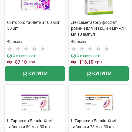
Сінторікс таблетки 100 мкг
Дексаметазону фосфат
50 шт
розчин для ін'єкцій 4 мг/мл 1
мл 10 ампул
Фармак
Фармак
Є в наявності
Є в наявності
87.10
грн
116.10
грн
від
від
КУПИТИ
КУПИТИ
L-Тироксин Берлін-Хемі
L-Тироксин Берлін-Хемі
таблетки 50 мкг 50 шт
таблетки 75 мкг 50 шт