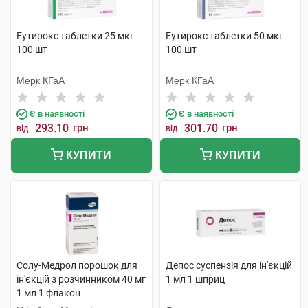
Еутирокс таблетки 25 мкг
Еутирокс таблетки 50 мкг
100 шт
100 шт
Мерк КГаА
Мерк КГаА
Є в наявності
Є в наявності
293.10
грн
301.70
грн
від
від
КУПИТИ
КУПИТИ
Солу-Медрол порошок для
Депос суспензія для ін'єкцій
ін'єкцій з розчинником 40 мг
1 мл 1 шприц
1 мл 1 флакон