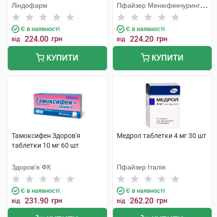
Ліндофарм
Пфайзер Менюфекчуринг
Бельгія
Є в наявності
Є в наявності
224.00
грн
224.20
грн
від
від
КУПИТИ
КУПИТИ
Тамоксифен Здоров'я
Медрол таблетки 4 мг 30 шт
таблетки 10 мг 60 шт
Здоров'я ФК
Пфайзер Італія
Є в наявності
Є в наявності
231.90
грн
262.20
грн
від
від