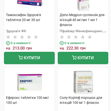
Тамоксифен Здоров'я
Депо-Медрол суспензія для
таблетки 20 мг 30 шт
ін'єкцій 40 мг/мл 1 мл 1
флакон
Здоров'я ФК
Пфайзер Менюфекчуринг
Бельгія
Є в наявності
Є в наявності
213.00
грн
222.30
грн
від
від
КУПИТИ
КУПИТИ
Еферокс таблетки 100 мкг
Солу-Кортеф порошок для
100 шт
ін'єкцій 100 мг 1 флакон