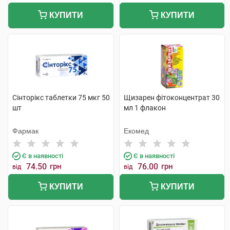
КУПИТИ
КУПИТИ
Сінторікс таблетки 75 мкг 50
Щизарен фітоконцентрат 30
шт
мл 1 флакон
Фармак
Екомед
Є в наявності
Є в наявності
74.50
грн
76.00
грн
від
від
КУПИТИ
КУПИТИ