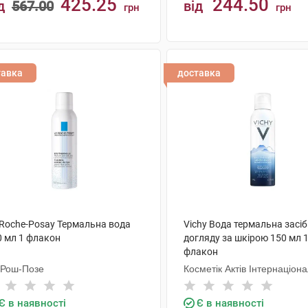
425.25
244.50
д
567.00
від
грн
грн
КУПИТИ
КУПИТИ
тавка
доставка
 Roche-Posay Термальна вода
Vichy Вода термальна засіб
0 мл 1 флакон
догляду за шкірою 150 мл 
флакон
 Рош-Позе
Косметік Актів Інтернаціон
Є в наявності
Є в наявності