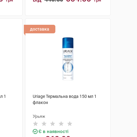
грн
грн
КУПИТИ
доставка
л 1
Uriage Термальна вода 150 мл 1
флакон
Урьяж
Є в наявності