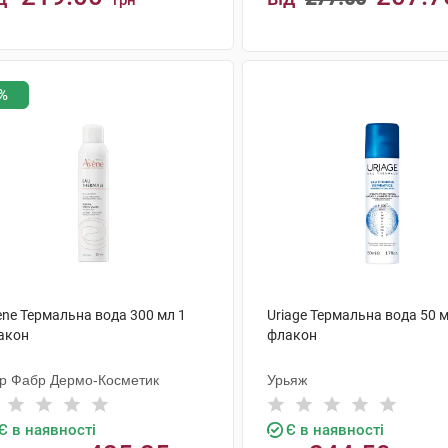
грн
КУПИТИ
КУПИТИ
%
ene Термальна вода 300 мл 1
Uriage Термальна вода 50 м
акон
флакон
єр Фабр Дермо-Косметик
Урьяж
Є в наявності
Є в наявності