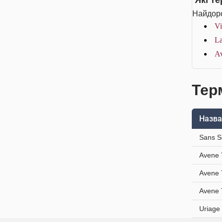
Які т
Найдоро
Vi
La
Av
Тер
Назва
Sans S
Avene 
Avene 
Avene 
Uriage