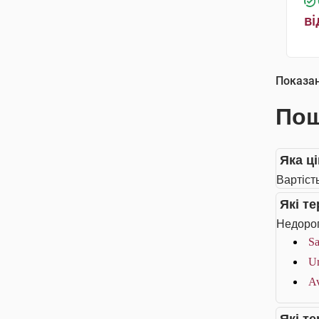
ві
Показа
Пош
Яка ц
Вартіст
Які т
Недорог
Sa
Ur
Av