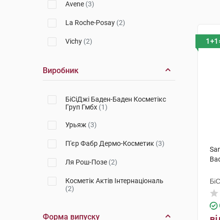
Avene
(3)
La Roche-Posay
(2)
1+1
Vichy
(2)
Виробник
БіСіДжі Баден-Баден Косметікс
Груп Гмбх
(1)
Урьяж
(3)
П'єр Фабр Дермо-Косметик
(3)
Sa
Ba
Ля Рош-Позе
(2)
Косметік Актів Інтернаціональ
Бі
(2)
Гр
Форма випуску
ві