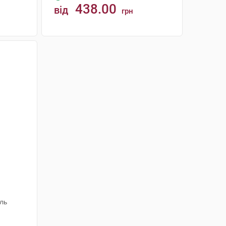
438.00
від
грн
КУПИТИ
1
аль