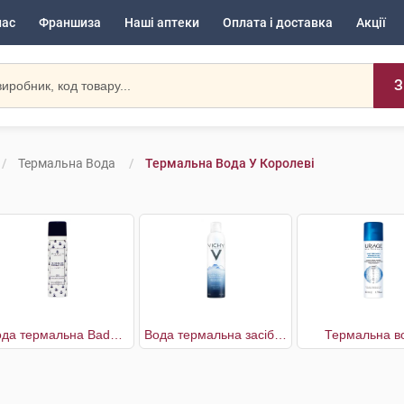
нас
Франшиза
Наші аптеки
Оплата і доставка
Акції
З
Термальна Вода
Термальна Вода У Королеві
Вода термальна Baden-Baden
Вода термальна засіб догляду за шкірою
Термальна в