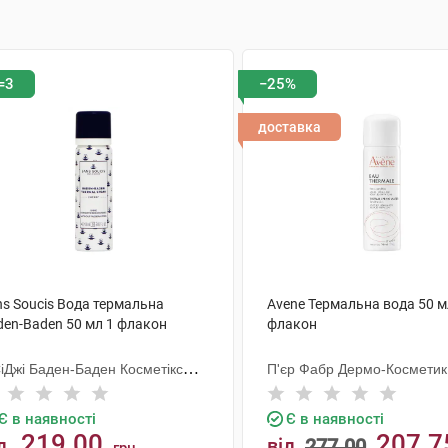
=3
−25%
доставка
ns Soucis Вода термальна
Avene Термальна вода 50 м
den-Baden 50 мл 1 флакон
флакон
СіДжі Баден-Баден Косметікс
П'єр Фабр Дермо-Косметик
уп Гмбх
Є в наявності
Є в наявності
219.00
207.7
д
від
277.00