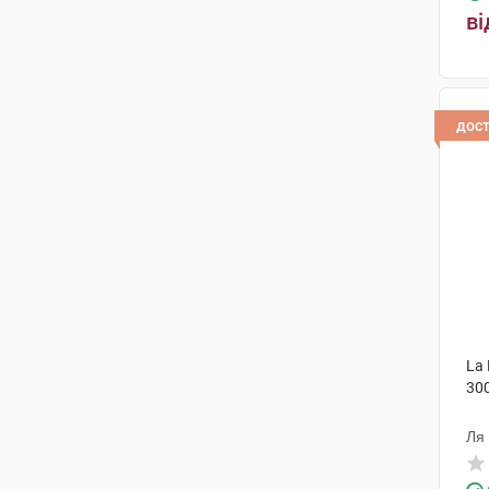
ві
дос
La
30
Ля