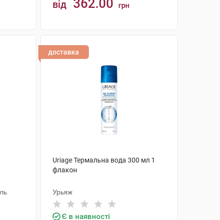
362.00
від
грн
КУПИТИ
доставка
Uriage Термальна вода 300 мл 1
1
флакон
аль
Урьяж
Є в наявності