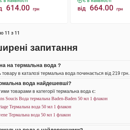
Є в наявності
Є в наявності
614.00
664.00
д
від
грн
грн
КУПИТИ
КУПИТИ
но
11
з
11
ирені запитання
іна на термальна вода ?
ь товару в каталозі термальна вода починається від 219 грн.
ермальна вода найдешевші?
ими товарами в категорії термальна вода є:
ns Soucis Вода термальна Baden-Baden 50 мл 1 флакон
iage Термальна вода 50 мл 1 флакон
ene Термальна вода 50 мл 1 флакон