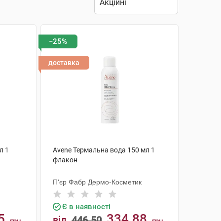
−25%
доставка
л 1
Avene Термальна вода 150 мл 1
флакон
П'єр Фабр Дермо-Косметик
Є в наявності
5
334.88
від
446.50