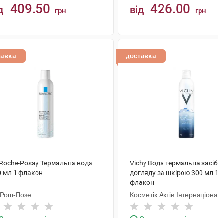
409.50
426.00
д
від
грн
грн
КУПИТИ
КУПИТИ
тавка
доставка
 Roche-Posay Термальна вода
Vichy Вода термальна засіб
0 мл 1 флакон
догляду за шкірою 300 мл 
флакон
 Рош-Позе
Косметік Актів Інтернаціон