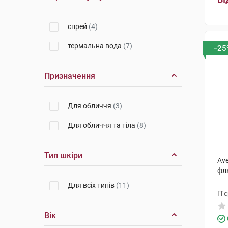
спрей
(4)
термальна вода
(7)
−25
Призначення
Для обличчя
(3)
Для обличчя та тіла
(8)
Тип шкіри
Av
фл
Для всіх типів
(11)
П'
Вік