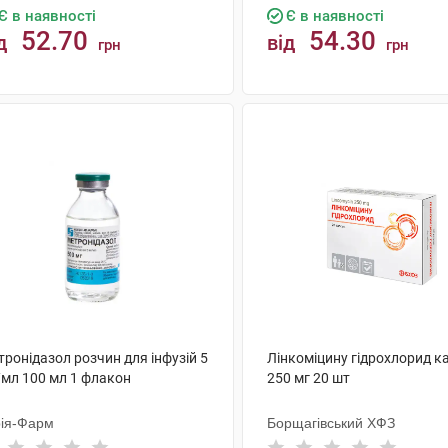
Є в наявності
Є в наявності
52.70
54.30
д
від
грн
грн
КУПИТИ
КУПИТИ
ронідазол розчин для інфузій 5
Лінкоміцину гідрохлорид к
/мл 100 мл 1 флакон
250 мг 20 шт
ія-Фарм
Борщагівський ХФЗ