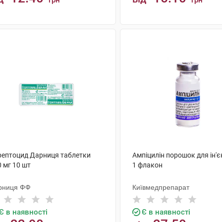
грн
грн
КУПИТИ
КУПИТИ
рептоцид Дарниця таблетки
Ампіцилін порошок для ін'єк
 мг 10 шт
1 флакон
рниця ФФ
Київмедпрепарат
Є в наявності
Є в наявності