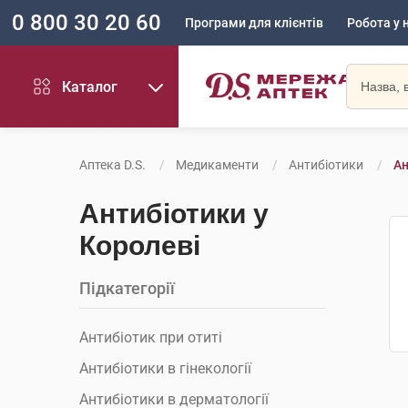
0 800 30 20 60
Програми для клієнтів
Робота у 
Каталог
Аптека D.S.
Медикаменти
Антибіотики
Ан
Антибіотики у
Королеві
Підкатегорії
Антибіотик при отиті
Антибіотики в гінекології
Антибіотики в дерматології