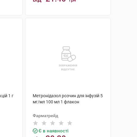
грн
КУПИТИ
цій 1 г
Метронідазол розчин для інфузій 5
мг/мл 100 мл 1 флакон
Фарматрейд
Є в наявності