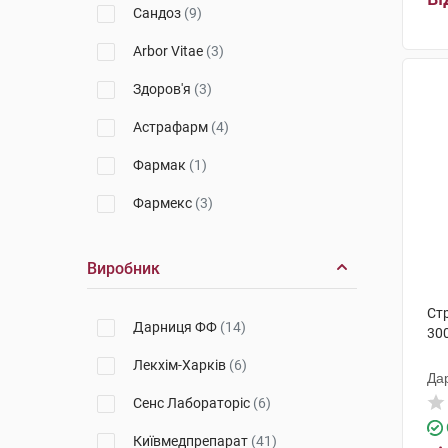
Сандоз
(9)
Arbor Vitae
(3)
Здоров'я
(3)
Астрафарм
(4)
Фармак
(1)
Фармекс
(3)
Тева
(2)
Виробник
Ріхтер
(2)
Ст
Сперко
(1)
Дарниця ФФ
(14)
300
Ананта
(1)
Лекхім-Харків
(6)
Да
Віста
(10)
Сенс Лабораторіс
(6)
Інфузія
(1)
Київмедпрепарат
(41)