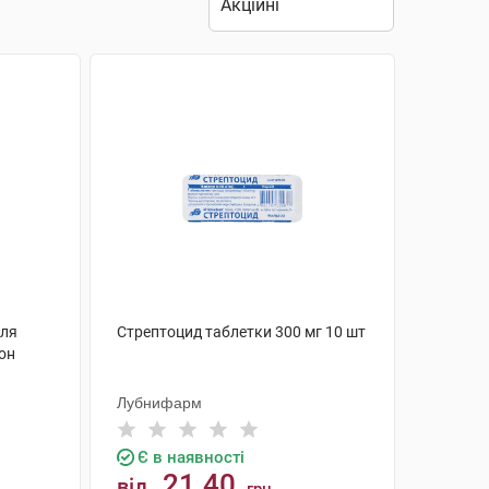
для
Стрептоцид таблетки 300 мг 10 шт
кон
Лубнифарм
Є в наявності
21.40
від