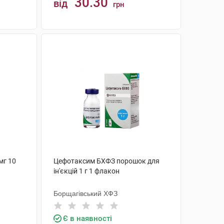
30.30
від
грн
КУПИТИ
мг 10
Цефотаксим БХФЗ порошок для
ін'єкцій 1 г 1 флакон
Борщагівський ХФЗ
Є в наявності