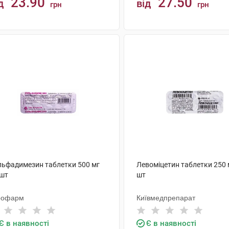
23.90
27.50
д
від
грн
грн
КУПИТИ
КУПИТИ
льфадимезин таблетки 500 мг
Левоміцетин таблетки 250 
 шт
шт
рофарм
Київмедпрепарат
Є в наявності
Є в наявності