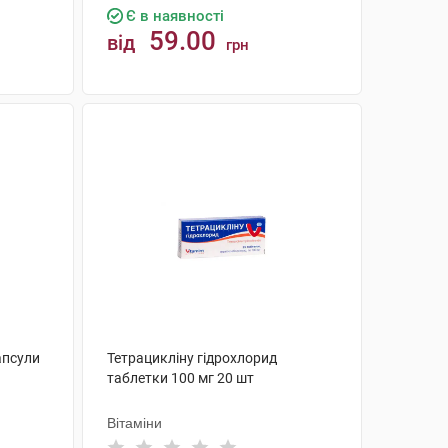
Є в наявності
59.00
від
грн
КУПИТИ
апсули
Тетрацикліну гідрохлорид
таблетки 100 мг 20 шт
Вітаміни