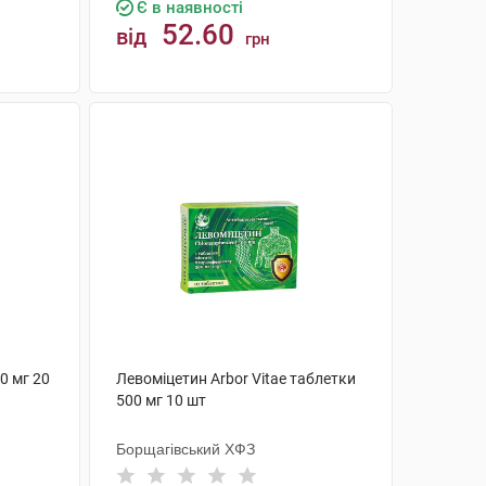
Є в наявності
52.60
від
грн
КУПИТИ
0 мг 20
Левоміцетин Arbor Vitae таблетки
500 мг 10 шт
Борщагівський ХФЗ