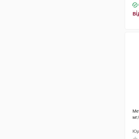
СмітКляйн Бічем
ві
Фармасьютикалс
(4)
ЕйСіЕс Добфар С.П.А.
(2)
Ауробіндо Фарма Лімітед - Юніт
ІV
(5)
ДКП Фармацевтична фабрика
(1)
Біофарма Ілач
(1)
Сперко Україна
(4)
Д-р Редді'с Лабораторіс
(2)
Сімпекс Фарма
(1)
Мет
мг
Лабораторія Бейлі-креат-
Вернуйє
(1)
Юр
Астеллас Фарма Юроп
(3)