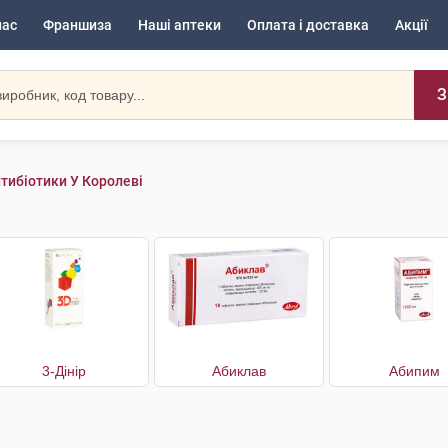
нас
Франшиза
Наші аптеки
Оплата і доставка
Акції
З
тибіотики У Королеві
3-Дінір
Абиклав
Абипим