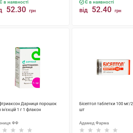
Є в наявності
Є в наявності
52.30
52.40
д
від
грн
грн
КУПИТИ
КУПИТИ
фтриаксон Дарниця порошок
Бісептол таблетки 100 мг/2
 ін'єкцій 1 г 1 флакон
шт
рниця ФФ
Адамед Фарма