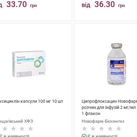
33.70
36.30
д
від
грн
грн
КУПИТИ
КУПИТИ
ксициклін капсули 100 мг 10 шт
Ципрофлоксацин Новофар
розчин для інфузій 2 мг/мл
1 флакон
рщагівський ХФЗ
Новофарм-Біосинтез
Є в наявності
Є в наявності