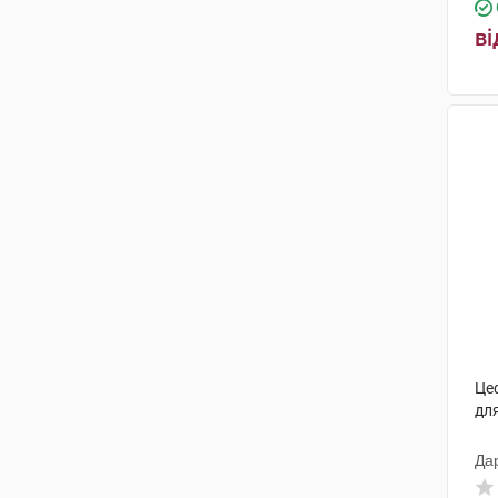
Меркле
(1)
ві
Мепро Фармасьютикалс Пріват
(1)
Глаксо Оперейшнс
(4)
Венус Ремедіс Лімітед
(8)
Гедеон Ріхтер
(2)
С.К.Сандоз
(6)
Нектар Лайфсайнсіз
(6)
Свісс Перентералс
(5)
Евертоджен Лайф Саєнсиз
(4)
Це
Кусум Фарм
(1)
для
Польфарма
(1)
Да
Медокемі
(10)