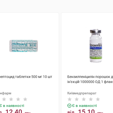
рептоцид таблетки 500 мг 10 шт
Бензилпеніцилін порошок 
ін'єкцій 1000000 ОД 1 фла
нфарм
Київмедпрепарат
Є в наявності
Є в наявності
12.40
15.10
д
від