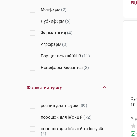
ві
Юрія-Фарм
(2)
Монфарм
(2)
Гетеро
(1)
Лубнифарм
(5)
КРКА
(1)
Фарматрейд
(4)
Агрофарм
(3)
Борщагівський ХФЗ
(11)
Новофарм-Біосинтез
(3)
Сандоз
(15)
Форма випуску
Інфузія
(9)
Су
Адамед Фарма
(3)
10
розчин для інфузій
(39)
Юрія-Фарм
(12)
порошок для ін'єкцій
(72)
Аг
Вітаміни
(2)
порошок для ін'єкцій та інфузій
(6)