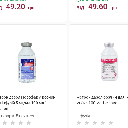
49.20
49.60
д
від
грн
грн
КУПИТИ
КУПИТИ
тронідазол Новофарм розчин
Метронідазол розчин для ін
 інфузій 5 мг/мл 100 мл 1
мг/мл 100 мл 1 флакон
акон
вофарм-Біосинтез
Інфузія