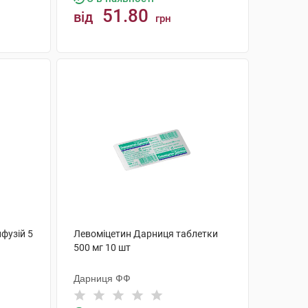
51.80
від
грн
КУПИТИ
фузій 5
Левоміцетин Дарниця таблетки
500 мг 10 шт
Дарниця ФФ