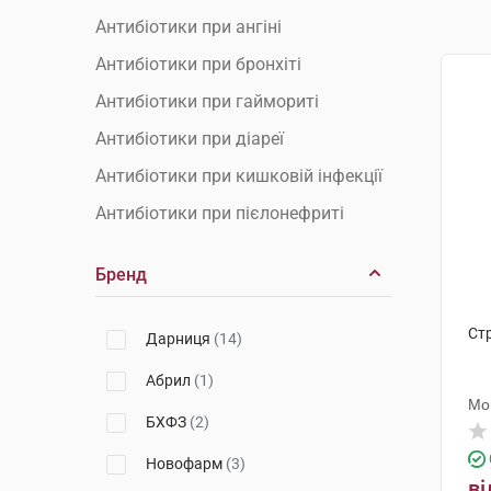
Антибіотики при ангіні
Антибіотики при бронхіті
Антибіотики при гаймориті
Антибіотики при діареї
Антибіотики при кишковій інфекції
Антибіотики при пієлонефриті
Антибіотики при пневмонії
Бренд
Антибіотики при циститі
Антибіотики у стоматології
Ст
Дарниця
(14)
Антибіотики широкого спектра
Абрил
(1)
Мо
БХФЗ
(2)
Новофарм
(3)
ві