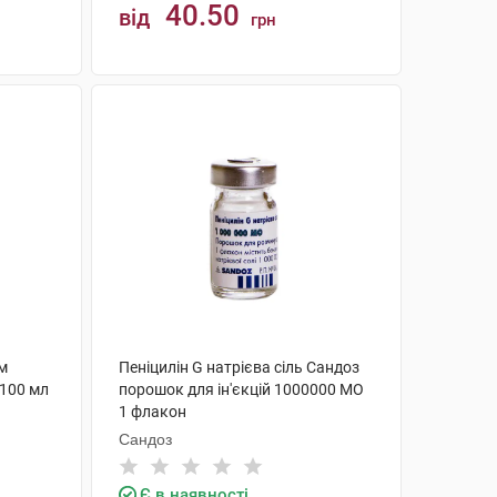
40.50
від
грн
КУПИТИ
м
Пеніцилін G натрієва сіль Сандоз
 100 мл
порошок для ін'єкцій 1000000 МО
1 флакон
Сандоз
Є в наявності