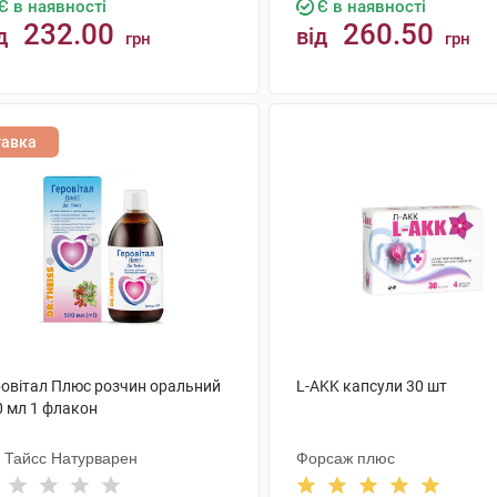
Є в наявності
Є в наявності
232.00
260.50
д
від
грн
грн
КУПИТИ
КУПИТИ
тавка
ровітал Плюс розчин оральний
L-AKK капсули 30 шт
0 мл 1 флакон
. Тайсс Натурварен
Форсаж плюс