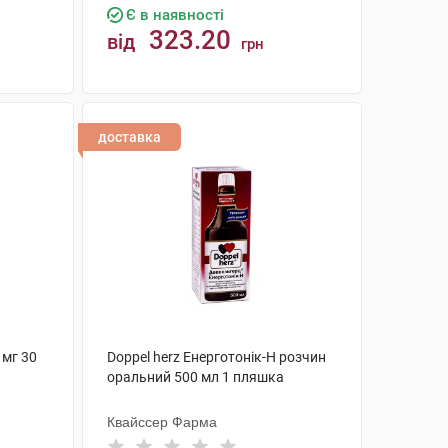
Є в наявності
323.20
від
грн
КУПИТИ
доставка
 мг 30
Doppel herz Енерготонік-H розчин
оральний 500 мл 1 пляшка
Квайссер Фарма