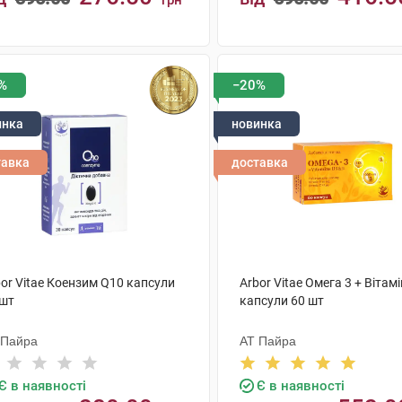
грн
КУПИТИ
КУПИТИ
%
−20%
инка
новинка
тавка
доставка
or Vitae Коензим Q10 капсули
Arbor Vitae Омега 3 + Вітамі
 шт
капсули 60 шт
 Пайра
АТ Пайра
Є в наявності
Є в наявності