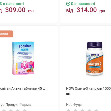
Є в наявності
Є в наявності
309.00
314.00
д
від
грн
грн
КУПИТИ
КУПИТИ
тавка
ровітал Актив таблетки 45 шт
NOW Омега-3 капсули 1000
шт
тур Продукт Фарма
Нов Фудс