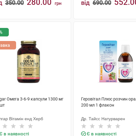
280.00
552.0
д
350.00
від
690.00
грн
КУПИТИ
КУПИТИ
%
тавка
gar Омега 3-6-9 капсули 1300 мг
Геровітал Плюс розчин ор
 шт
200 мл 1 флакон
лгар Вітамін енд Херб
Др. Тайсс Натурварен
Є в наявності
Є в наявності