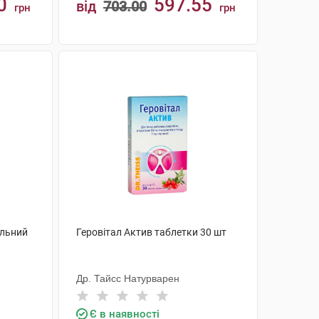
0
597.55
від
703.00
грн
грн
КУПИТИ
альний
Геровітал Актив таблетки 30 шт
Др. Тайсс Натурварен
Є в наявності