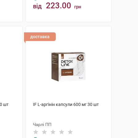
223.00
від
грн
КУПИТИ
доставка
30 шт
IF L-аргінін капсули 600 мг 30 шт
Чарлі ПП