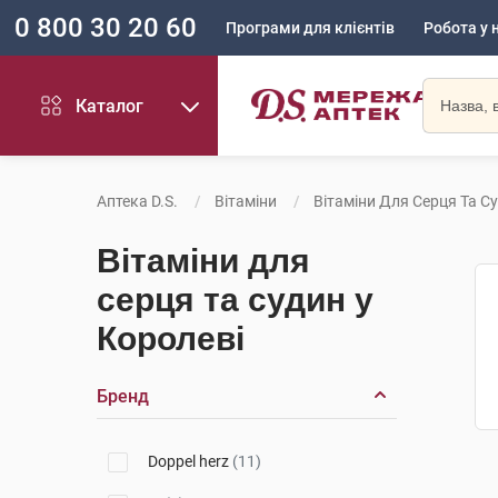
0 800 30 20 60
Програми для клієнтів
Робота у 
Каталог
Аптека D.S.
Вітаміни
Вітаміни Для Серця Та С
Вітаміни для
серця та судин у
Королеві
Бренд
Doppel herz
(11)