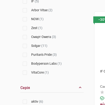
IF
(5)
Arbor Vitae
(2)
NOW
(1)
−30
Zest
(1)
Смарт Омега
(3)
Solgar
(11)
Puritan's Pride
(3)
Bodyperson Labs
(1)
IF 
VitaCore
(1)
NatHealth
(1)
Са
Серія
aktiv
(6)
ві