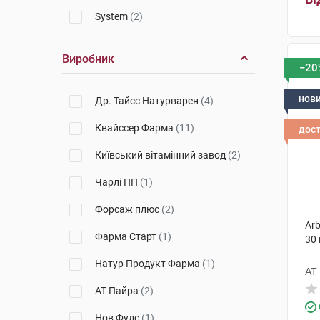
System
(2)
Виробник
−20
нов
Др. Тайсс Натурварен
(4)
Квайссер Фарма
(11)
дос
Київський вітамінний завод
(2)
Чарлі ПП
(1)
Форсаж плюс
(2)
Arb
Фарма Старт
(1)
30
Натур Продукт Фарма
(1)
АТ
АТ Пайра
(2)
Нов Фудс
(1)