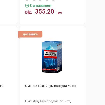
Є в наявності
355.20
від
грн
КУПИТИ
доставка
Q10
Омега 3 Платинум капсули 60 шт
Нью Фуд Текнолоджіс Ко. Лтд