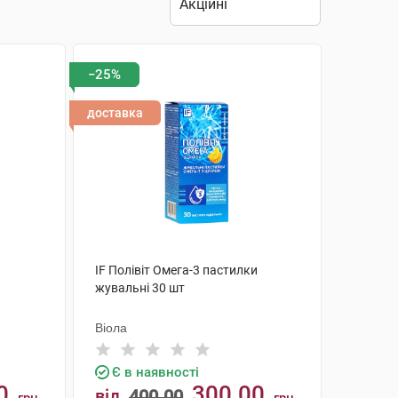
−25%
доставка
IF Полівіт Омега-3 пастилки
жувальні 30 шт
Віола
Є в наявності
0
300.00
від
400.00