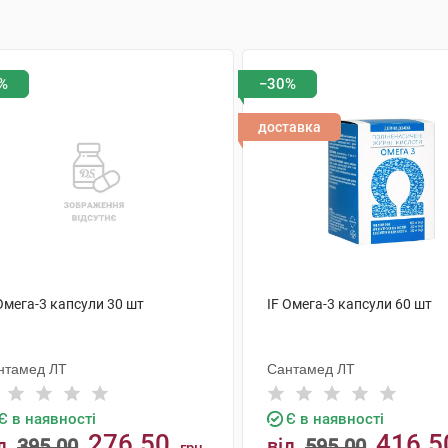
%
−30%
доставка
Омега-3 капсули 30 шт
IF Омега-3 капсули 60 шт
нтамед ЛТ
Сантамед ЛТ
Є в наявності
Є в наявності
276.50
416.5
д
395.00
від
595.00