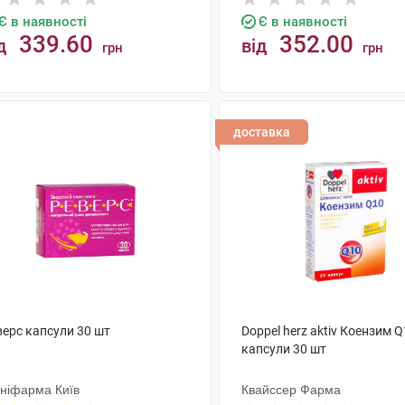
Є в наявності
Є в наявності
339.60
352.00
д
від
грн
грн
КУПИТИ
КУПИТИ
доставка
верс капсули 30 шт
Doppel herz aktiv Коензим 
капсули 30 шт
ніфарма Київ
Квайссер Фарма