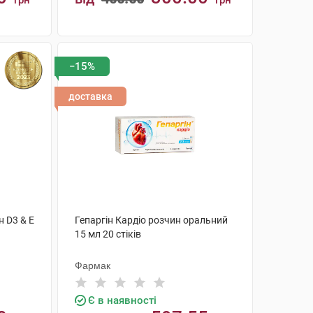
грн
грн
КУПИТИ
−15%
доставка
н D3 & Е
Гепаргін Кардіо розчин оральний
15 мл 20 стіків
Фармак
Є в наявності