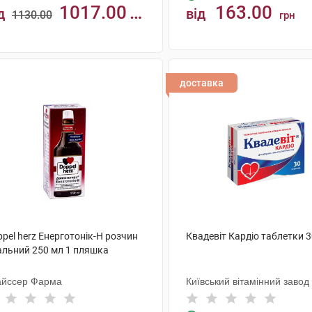
1017.00
163.00
д
від
1130.00
грн
н
КУПИТИ
КУПИТИ
доставка
pel herz Енерготонік-H розчин
Квадевіт Кардіо таблетки 
альний 250 мл 1 пляшка
айссер Фарма
Київський вітамінний завод