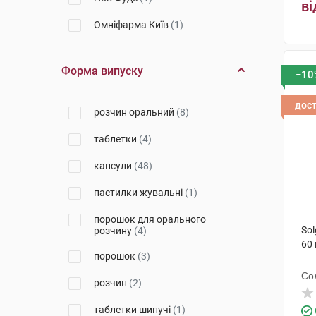
ві
Омніфарма Київ
(1)
Нью Фуд Текнолоджіс Ко. Лтд
(1)
Форма випуску
−10
ХС Кловер
(1)
дос
розчин оральний
(8)
Вітаміни
(1)
таблетки
(4)
Сантамед ЛТ
(2)
капсули
(48)
Честер Медікал Солюшнс
(3)
пастилки жувальні
(1)
Віола
(1)
порошок для орального
Нутрімед
(3)
Sol
розчину
(4)
60
Солгар Вітамін енд Херб
(11)
порошок
(3)
Кенді
(1)
Со
розчин
(2)
Puritan's Pride
(3)
таблетки шипучі
(1)