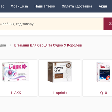
нас
Франшиза
Наші аптеки
Оплата і доставка
Акції
З
удин
Вітаміни Для Серця Та Судин У Королеві
L-AKK
L-аргінін
Q10