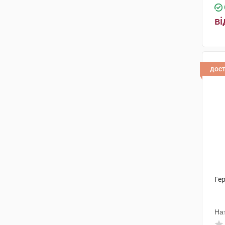
ві
дос
Ге
На