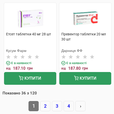
Етсет таблетки 40 мг 28 шт
Превентор таблетки 20 мл
30 шт
Кусум Фарм
Дарниця ФФ
Є в наявності
Є в наявності
187.10
грн
187.80
грн
від
від
КУПИТИ
КУПИТИ
Показано
36
з
120
1
2
3
4
›