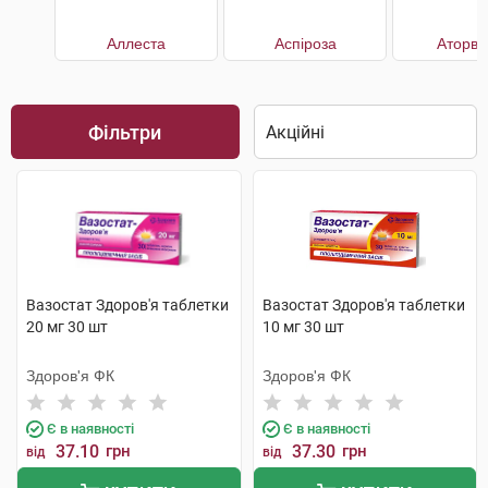
Аллеста
Аспіроза
Аторва
Фільтри
Вазостат Здоров'я таблетки
Вазостат Здоров'я таблетки
20 мг 30 шт
10 мг 30 шт
Здоров'я ФК
Здоров'я ФК
Є в наявності
Є в наявності
37.10
грн
37.30
грн
від
від