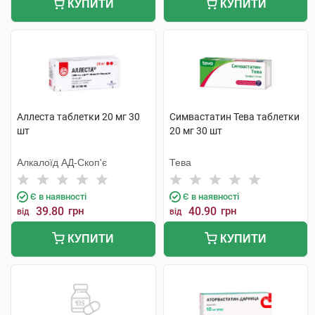
КУПИТИ
КУПИТИ
Аллеста таблетки 20 мг 30
Симвастатин Тева таблетки
шт
20 мг 30 шт
Алкалоїд АД-Скоп'є
Тева
Є в наявності
Є в наявності
39.80
грн
40.90
грн
від
від
КУПИТИ
КУПИТИ