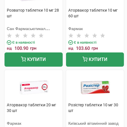
Розватор таблетки 10 мг 28
Аторвакор таблетки 10 мг
шт
60 шт
Сан Фармасьютикал
Фармак
Індастріз
Є в наявності
Є в наявності
100.90
грн
103.60
грн
від
від
КУПИТИ
КУПИТИ
Аторвакор таблетки 20 мг
Розістер таблетки 10 мг 30
30 шт
шт
Фармак
Київський вітамінний завод