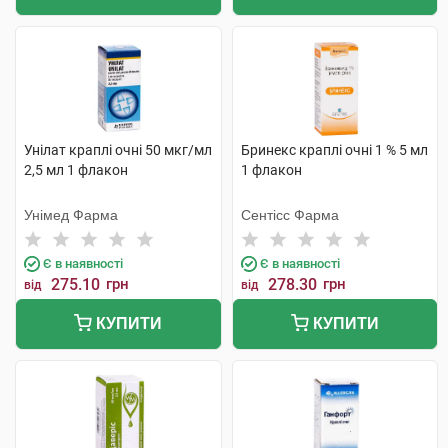
Унілат краплі очні 50 мкг/мл
Бринекс краплі очні 1 % 5 мл
2,5 мл 1 флакон
1 флакон
Унімед Фарма
Сентісс Фарма
Є в наявності
Є в наявності
275.10
грн
278.30
грн
від
від
КУПИТИ
КУПИТИ