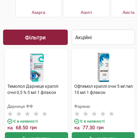
Азарга
Азопт
Акістан
Фільтри
Тимолол Дарниця краплі
Офтимол краплі очні 5 мг/мл
очні 0,5 % 5 мл 1 флакон
10 мл 1 флакон
Дарниця ФФ
Фармак
Є в наявності
Є в наявності
68.50
грн
77.30
грн
від
від