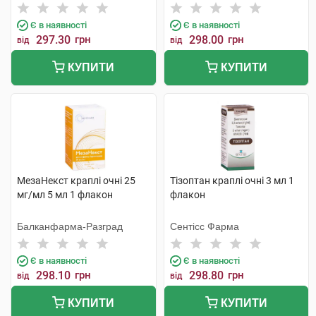
Є в наявності
Є в наявності
297.30
грн
298.00
грн
від
від
КУПИТИ
КУПИТИ
МезаНекст краплі очні 25
Тізоптан краплі очні 3 мл 1
мг/мл 5 мл 1 флакон
флакон
Балканфарма-Разград
Сентісс Фарма
Є в наявності
Є в наявності
298.10
грн
298.80
грн
від
від
КУПИТИ
КУПИТИ