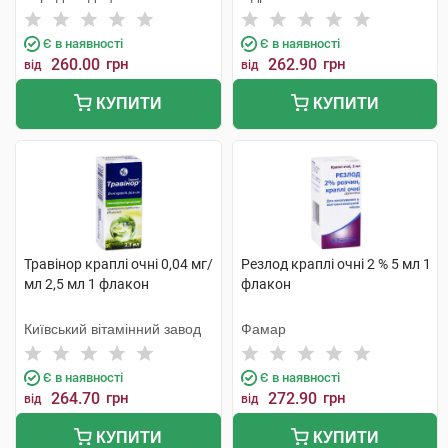
Тідж
Лабораторій
Є в наявності
Є в наявності
260.00
грн
262.90
грн
від
від
КУПИТИ
КУПИТИ
Травінор краплі очні 0,04 мг/
Резлод краплі очні 2 % 5 мл 1
мл 2,5 мл 1 флакон
флакон
Київський вітамінний завод
Фамар
Є в наявності
Є в наявності
264.70
грн
272.90
грн
від
від
КУПИТИ
КУПИТИ