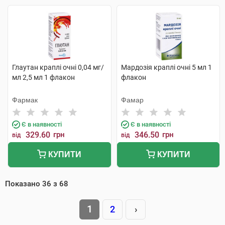
Глаутан краплі очні 0,04 мг/
Мардозія краплі очні 5 мл 1
мл 2,5 мл 1 флакон
флакон
Фармак
Фамар
Є в наявності
Є в наявності
329.60
грн
346.50
грн
від
від
КУПИТИ
КУПИТИ
Показано
36
з
68
1
2
›