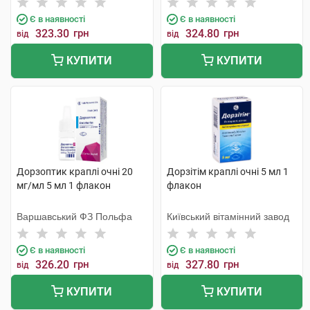
Є в наявності
Є в наявності
323.30
грн
324.80
грн
від
від
КУПИТИ
КУПИТИ
Дорзоптик краплі очні 20
Дорзітім краплі очні 5 мл 1
мг/мл 5 мл 1 флакон
флакон
Варшавський ФЗ Польфа
Київський вітамінний завод
Є в наявності
Є в наявності
326.20
грн
327.80
грн
від
від
КУПИТИ
КУПИТИ