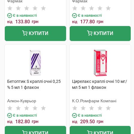
Фармак
Фармак
Є в наявності
Є в наявності
133.80
грн
177.80
грн
від
від
КУПИТИ
КУПИТИ
Бетоптик S краплі очні 0,25
Цирелакс краплі очні 10 мг/
% 5 мл 1 флакон
мл 5 мл 1 флакон
Алкон-Куврьор
К.О.Ромфарм Компані
Є в наявності
Є в наявності
182.80
грн
209.50
грн
від
від
КУПИТИ
КУПИТИ