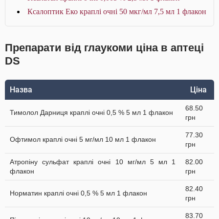
Ксалоптик Еко краплі очні 50 мкг/мл 7,5 мл 1 флакон
Препарати від глаукоми ціна в аптеці
DS
Назва
Ціна
68.50
Тимолол Дарниця краплі очні 0,5 % 5 мл 1 флакон
грн
77.30
Офтимол краплі очні 5 мг/мл 10 мл 1 флакон
грн
Атропіну сульфат краплі очні 10 мг/мл 5 мл 1
82.00
флакон
грн
82.40
Норматин краплі очні 0,5 % 5 мл 1 флакон
грн
83.70