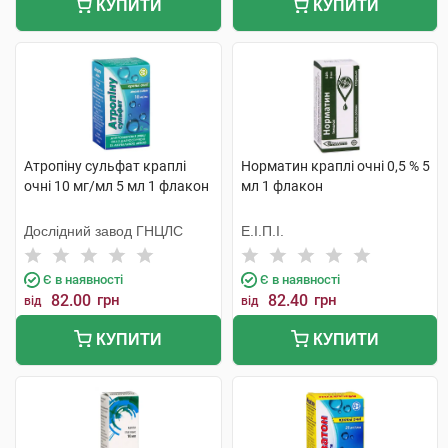
КУПИТИ
КУПИТИ
Атропіну сульфат краплі
Норматин краплі очні 0,5 % 5
очні 10 мг/мл 5 мл 1 флакон
мл 1 флакон
Дослідний завод ГНЦЛС
Е.І.П.І.
Є в наявності
Є в наявності
82.00
грн
82.40
грн
від
від
КУПИТИ
КУПИТИ