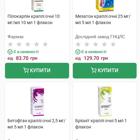
Пілокарпін краплі очні 10
Мезатон краплі очні 25 мг/
мг/мл 10 мл 1 флакон
мл 5 мл 1 флакон
Фармак
Дослідний завод ГНЦЛС
Є в наявності
Є в наявності
83.70
грн
129.70
грн
від
від
КУПИТИ
КУПИТИ
Бетофтан краплі очні 2,5 мг/
Бріоніт краплі очні 5 мл 1
мл 5 мл 1 флакон
флакон