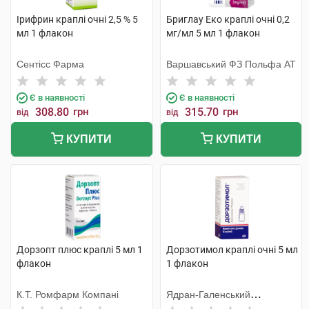
Ірифрин краплі очні 2,5 % 5
Бриглау Еко краплі очні 0,2
мл 1 флакон
мг/мл 5 мл 1 флакон
Сентісс Фарма
Варшавський ФЗ Польфа АТ
Є в наявності
Є в наявності
308.80
грн
315.70
грн
від
від
КУПИТИ
КУПИТИ
Дорзопт плюс краплі 5 мл 1
Дорзотимол краплі очні 5 мл
флакон
1 флакон
К.Т. Ромфарм Компані
Ядран-Галенський
Лабораторій