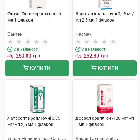
Фотил Форте краплі очні 5
Ланотан краплі очні 0,05 мг/
мл 1 флакон
мл 2,5 мл 1 флакон
Сантен
Фармак
Є в наявності
Є в наявності
250.80
грн
252.80
грн
від
від
КУПИТИ
КУПИТИ
Латасопт краплі очні 0,05
Дорзол краплі очні 20 мг/мл
мг/мл 2,5 мл 1 флакон
5 мл 1 флакон
Уорлд Медицин Ілач Сан. Ве
Ядран-Галенський