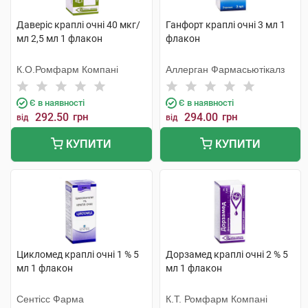
Даверіс краплі очні 40 мкг/
Ганфорт краплі очні 3 мл 1
мл 2,5 мл 1 флакон
флакон
К.О.Ромфарм Компані
Аллерган Фармасьютікалз
Є в наявності
Є в наявності
292.50
грн
294.00
грн
від
від
КУПИТИ
КУПИТИ
Цикломед краплі очні 1 % 5
Дорзамед краплі очні 2 % 5
мл 1 флакон
мл 1 флакон
Сентісс Фарма
К.Т. Ромфарм Компані