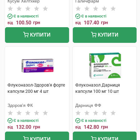
Кусум Хелтхкер
Галичфарм
Є в наявності
Є в наявності
100.50
грн
107.40
грн
від
від
КУПИТИ
КУПИТИ
Флуконазол-Здоров'я форте
Флуконазол Дарниця
капсули 200 мг 4 шт
капсули 100 мг 10 шт
Здоров'я ФК
Дарниця ФФ
Є в наявності
Є в наявності
132.00
грн
142.80
грн
від
від
КУПИТИ
КУПИТИ