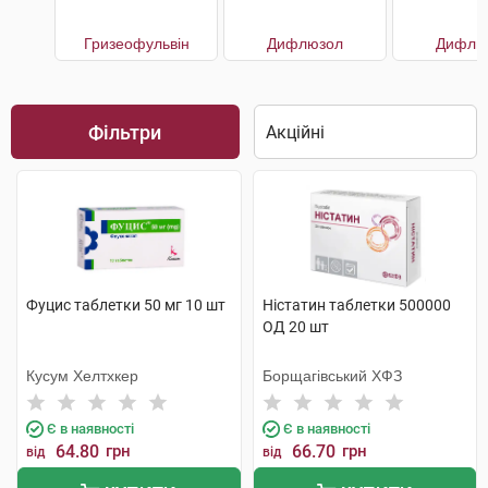
Гризеофульвін
Дифлюзол
Дифлю
Фільтри
Фуцис таблетки 50 мг 10 шт
Ністатин таблетки 500000
ОД 20 шт
Кусум Хелтхкер
Борщагівський ХФЗ
Є в наявності
Є в наявності
64.80
грн
66.70
грн
від
від