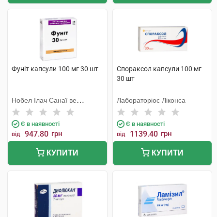
Фуніт капсули 100 мг 30 шт
Спораксол капсули 100 мг
30 шт
Нобел Ілач Санаї ве
Лабораторіос Ліконса
Тіджарет
Є в наявності
Є в наявності
947.80
грн
1139.40
грн
від
від
КУПИТИ
КУПИТИ