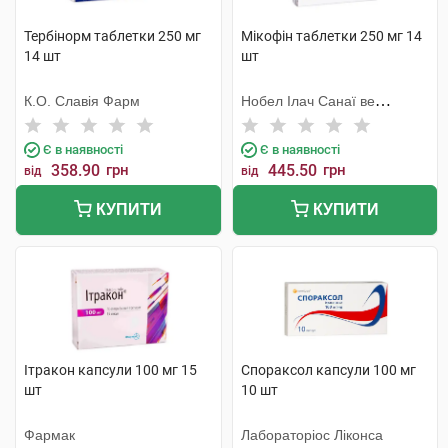
Тербінорм таблетки 250 мг
Мікофін таблетки 250 мг 14
14 шт
шт
К.О. Славія Фарм
Нобел Ілач Санаї ве
Тіджарет
Є в наявності
Є в наявності
358.90
грн
445.50
грн
від
від
КУПИТИ
КУПИТИ
Ітракон капсули 100 мг 15
Спораксол капсули 100 мг
шт
10 шт
Фармак
Лабораторіос Ліконса