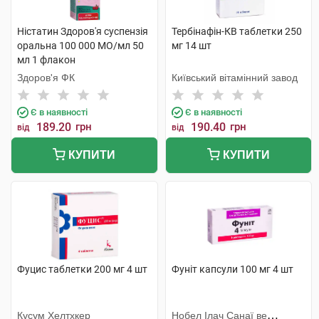
Ністатин Здоров'я суспензія
Тербінафін-КВ таблетки 250
оральна 100 000 МО/мл 50
мг 14 шт
мл 1 флакон
Здоров'я ФК
Київський вітамінний завод
Є в наявності
Є в наявності
189.20
грн
190.40
грн
від
від
КУПИТИ
КУПИТИ
Фуцис таблетки 200 мг 4 шт
Фуніт капсули 100 мг 4 шт
Кусум Хелтхкер
Нобел Ілач Санаї ве