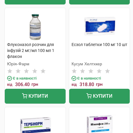
Флуконазол розчин для
Есзол таблетки 100 мг 10 шт
інфузій 2 мг/мл 100 мл 1
флакон
Юрія-Фарм
Кусум Хелтхкер
Є в наявності
Є в наявності
306.40
грн
318.80
грн
від
від
КУПИТИ
КУПИТИ