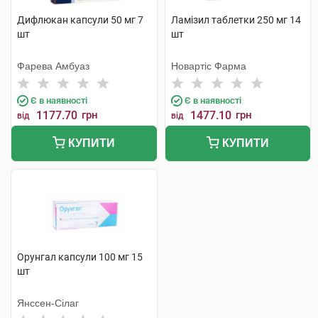
Дифлюкан капсули 50 мг 7
Ламізил таблетки 250 мг 14
шт
шт
Фарева Амбуаз
Новартіс Фарма
Є в наявності
Є в наявності
1177.70
грн
1477.10
грн
від
від
КУПИТИ
КУПИТИ
Орунгал капсули 100 мг 15
шт
Янссен-Сілаг