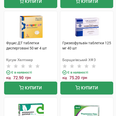
КУПИТИ
КУПИТИ
Фуцис ДТ таблетки
Гризеофульвін таблетки 125
дисперговані 50 мг 4 шт
мг 40 шт
Кусум Хелтхкер
Борщагівський ХФЗ
Є в наявності
Є в наявності
72.90
грн
75.20
грн
від
від
КУПИТИ
КУПИТИ