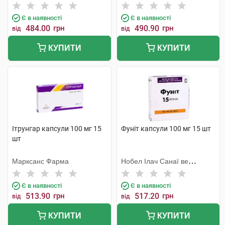
Є в наявності
Є в наявності
484.00
грн
490.90
грн
від
від
КУПИТИ
КУПИТИ
Ітрунгар капсули 100 мг 15
Фуніт капсули 100 мг 15 шт
шт
Марксанс Фарма
Нобел Ілач Санаї ве
Тіджарет
Є в наявності
Є в наявності
513.90
грн
517.20
грн
від
від
КУПИТИ
КУПИТИ