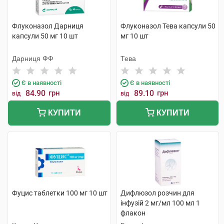
Флуконазол Дарниця
Флуконазол Тева капсули 50
капсули 50 мг 10 шт
мг 10 шт
Дарниця ФФ
Тева
Є в наявності
Є в наявності
84.90
грн
89.10
грн
від
від
КУПИТИ
КУПИТИ
Фуцис таблетки 100 мг 10 шт
Дифлюзол розчин для
інфузій 2 мг/мл 100 мл 1
флакон