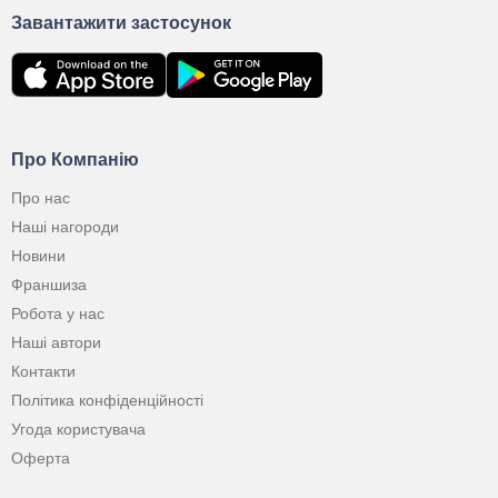
Завантажити застосунок
Про Компанію
Про нас
Наші нагороди
Новини
Франшиза
Робота у нас
Наші автори
Контакти
Політика конфіденційності
Угода користувача
Оферта