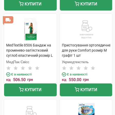
КУПИТИ
КУПИТИ
MedTextile 8506 Бандаж на
Пристосування ортопедичне
променево-зап'ястковий
для руки Comfort розмір M
суглоб еластичний розмір L
графіт 1 шт
1 шт
МедПак Свісс
Укрмедтекстиль
Є в наявності
Є в наявності
506.50
грн
550.00
грн
від
від
КУПИТИ
КУПИТИ