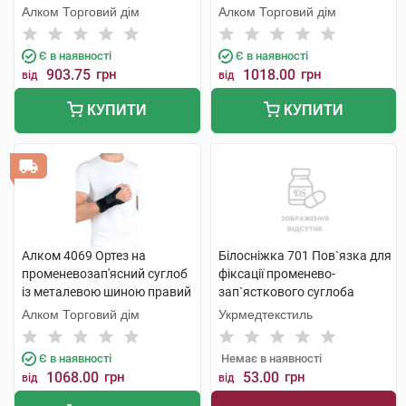
універсальний 1 шт
Алком Торговий дім
Алком Торговий дім
Є в наявності
Є в наявності
903.75
грн
1018.00
грн
від
від
КУПИТИ
КУПИТИ
Алком 4069 Ортез на
Білосніжка 701 Пов`язка для
променевозап'ясний суглоб
фіксації променево-
із металевою шиною правий
зап`ясткового суглоба
універсальний 1 шт
розмір 1 (15-16 см) 1 шт
Алком Торговий дім
Укрмедтекстиль
Є в наявності
Немає в наявності
1068.00
грн
53.00
грн
від
від