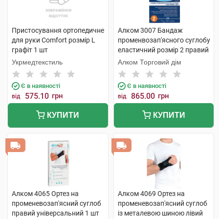
Пристосування ортопедичне
Алком 3007 Бандаж
для руки Comfort розмір L
променвозап'ясного суглобу
графіт 1 шт
еластичний розмір 2 правий
1 шт
Укрмедтекстиль
Алком Торговий дім
Є в наявності
Є в наявності
575.10
грн
865.00
грн
від
від
КУПИТИ
КУПИТИ
Алком 4065 Ортез на
Алком 4069 Ортез на
променевозап'ясний суглоб
променевозап'ясний суглоб
правий універсальний 1 шт
із металевою шиною лівий