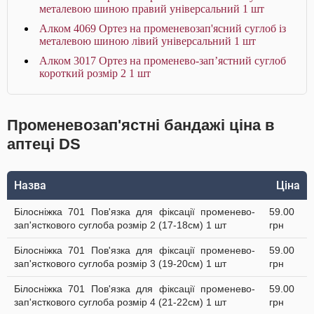
металевою шиною правий універсальний 1 шт
Алком 4069 Ортез на променевозап'ясний суглоб із
металевою шиною лівий універсальний 1 шт
Алком 3017 Ортез на променево-зап’ястний суглоб
короткий розмір 2 1 шт
Променевозап'ястні бандажі ціна в
аптеці DS
Назва
Ціна
Білосніжка 701 Пов'язка для фіксації променево-
59.00
зап'ясткового суглоба розмір 2 (17-18см) 1 шт
грн
Білосніжка 701 Пов'язка для фіксації променево-
59.00
зап'ясткового суглоба розмір 3 (19-20см) 1 шт
грн
Білосніжка 701 Пов'язка для фіксації променево-
59.00
зап'ясткового суглоба розмір 4 (21-22см) 1 шт
грн