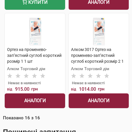
АНАЛОГИ
КУПИТИ
Ортез на променево-
Алком 3017 Ортез на
зап’ястний суглоб короткий
променево-зап’ястний
розмір 1 1 шт
суглоб короткий розмір 2 1
шт
Алком Торговий дім
Алком Торговий дім
Немає в наявності
Немає в наявності
915.00
грн
1014.00
грн
від
від
АНАЛОГИ
АНАЛОГИ
Показано
16
з
16
Поширені запитання