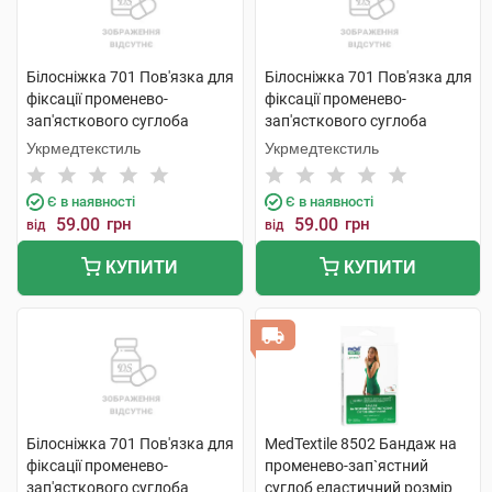
Білосніжка 701 Пов'язка для
Білосніжка 701 Пов'язка для
фіксації променево-
фіксації променево-
зап'ясткового суглоба
зап'ясткового суглоба
розмір 2 (17-18см) 1 шт
розмір 3 (19-20см) 1 шт
Укрмедтекстиль
Укрмедтекстиль
Є в наявності
Є в наявності
59.00
грн
59.00
грн
від
від
КУПИТИ
КУПИТИ
Білосніжка 701 Пов'язка для
MedTextile 8502 Бандаж на
фіксації променево-
променево-зап`ястний
зап'ясткового суглоба
суглоб еластичний розмір