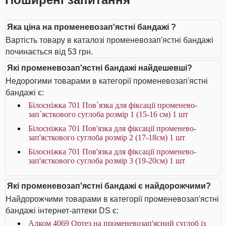
Яка ціна на променевозап'ястні бандажі ?
Вартість товару в каталозі променевозап'ястні бандажі
починається від 53 грн.
Які променевозап'ястні бандажі найдешевші?
Недорогими товарами в категорії променевозап'ястні
бандажі є:
Білосніжка 701 Пов`язка для фіксації променево-
зап`ясткового суглоба розмір 1 (15-16 см) 1 шт
Білосніжка 701 Пов'язка для фіксації променево-
зап'ясткового суглоба розмір 2 (17-18см) 1 шт
Білосніжка 701 Пов'язка для фіксації променево-
зап'ясткового суглоба розмір 3 (19-20см) 1 шт
Які променевозап'ястні бандажі є найдорожчими?
Найдорожчими товарами в категорії променевозап'ястні
бандажі інтернет-аптеки DS є:
Алком 4069 Ортез на променевозап'ясний суглоб із