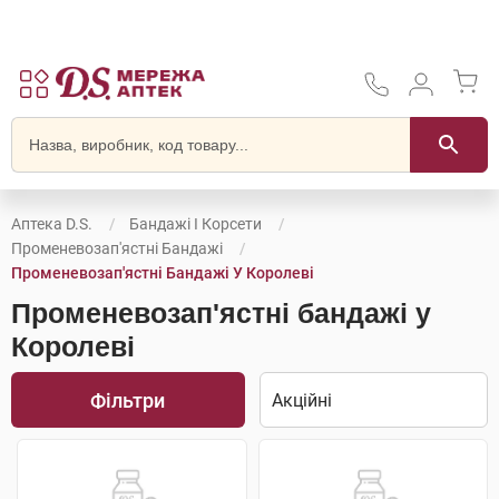
Аптека D.S.
Бандажі І Корсети
Променевозап'ястні Бандажі
Променевозап'ястні Бандажі У Королеві
Променевозап'ястні бандажі у
Королеві
Фільтри