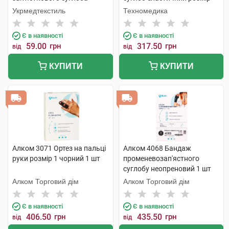
розмір 4 (21-22см) 1 шт
S/M 1 шт
Укрмедтекстиль
Техномедика
Є в наявності
Є в наявності
59.00
грн
317.50
грн
від
від
КУПИТИ
КУПИТИ
Алком 3071 Ортез на пальці
Алком 4068 Бандаж
руки розмір 1 чорний 1 шт
променевозап'ястного
суглобу неопреновий 1 шт
Алком Торговий дім
Алком Торговий дім
Є в наявності
Є в наявності
406.50
грн
435.50
грн
від
від