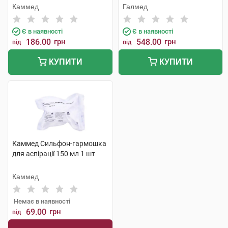
накінечника 8,0 мм/F24 1 шт
трубками, контейнер 400 мл
Каммед
Галмед
1 шт
Є в наявності
Є в наявності
186.00
грн
548.00
грн
від
від
КУПИТИ
КУПИТИ
Каммед Сильфон-гармошка
для аспірації 150 мл 1 шт
Каммед
Немає в наявності
69.00
грн
від