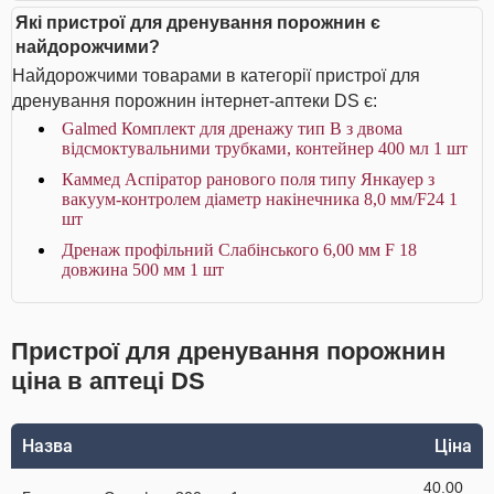
Які пристрої для дренування порожнин є
найдорожчими?
Найдорожчими товарами в категорії пристрої для
дренування порожнин інтернет-аптеки DS є:
Galmed Комплект для дренажу тип В з двома
відсмоктувальними трубками, контейнер 400 мл 1 шт
Каммед Аспіратор ранового поля типу Янкауер з
вакуум-контролем діаметр накінечника 8,0 мм/F24 1
шт
Дренаж профільний Слабінського 6,00 мм F 18
довжина 500 мм 1 шт
Пристрої для дренування порожнин
ціна в аптеці DS
Назва
Ціна
40.00