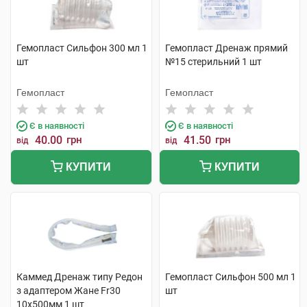
Гемопласт Сильфон 300 мл 1
Гемопласт Дренаж прямий
шт
№15 стерильний 1 шт
Гемопласт
Гемопласт
Є в наявності
Є в наявності
40.00
грн
41.50
грн
від
від
КУПИТИ
КУПИТИ
Каммед Дренаж типу Редон
Гемопласт Сильфон 500 мл 1
з адаптером Жане Fr30
шт
10x500мм 1 шт