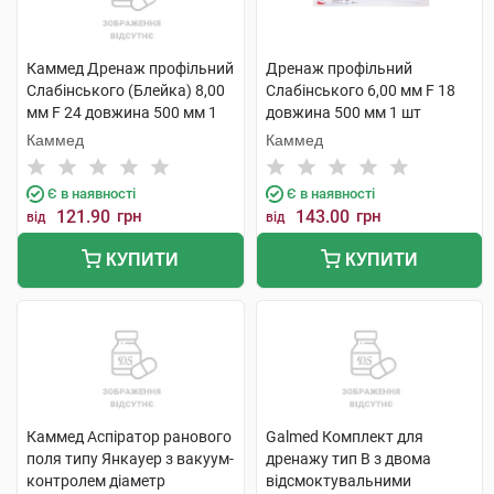
Каммед Дренаж профільний
Дренаж профільний
Слабінського (Блейка) 8,00
Слабінського 6,00 мм F 18
мм F 24 довжина 500 мм 1
довжина 500 мм 1 шт
шт
Каммед
Каммед
Є в наявності
Є в наявності
121.90
грн
143.00
грн
від
від
КУПИТИ
КУПИТИ
Каммед Аспіратор ранового
Galmed Комплект для
поля типу Янкауер з вакуум-
дренажу тип В з двома
контролем діаметр
відсмоктувальними