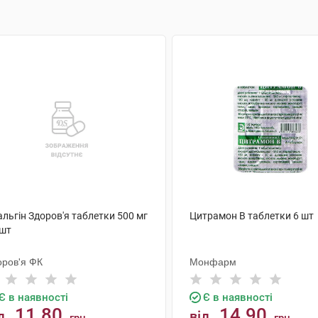
льгін Здоров'я таблетки 500 мг
Цитрамон В таблетки 6 шт
 шт
оров'я ФК
Монфарм
Є в наявності
Є в наявності
11.80
14.90
д
від