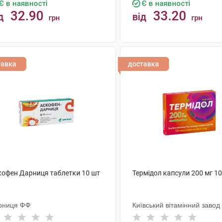
Є в наявності
Є в наявності
32.90
33.20
д
від
грн
грн
КУПИТИ
КУПИТИ
тавка
доставка
кофен Дарниця таблетки 10 шт
Термідол капсули 200 мг 1
рниця ФФ
Київський вітамінний завод