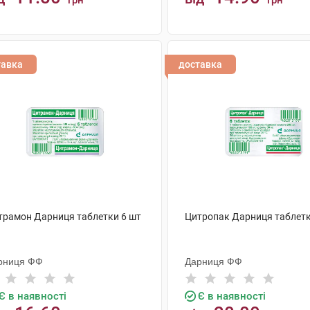
грн
грн
КУПИТИ
КУПИТИ
тавка
доставка
трамон Дарниця таблетки 6 шт
Цитропак Дарниця таблетк
рниця ФФ
Дарниця ФФ
Є в наявності
Є в наявності