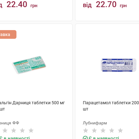
22.40
22.70
д
від
грн
грн
КУПИТИ
КУПИТИ
тавка
альгін Дарниця таблетки 500 мг
Парацетамол таблетки 200
 шт
шт
рниця ФФ
Лубнифарм
Є в наявності
Є в наявності