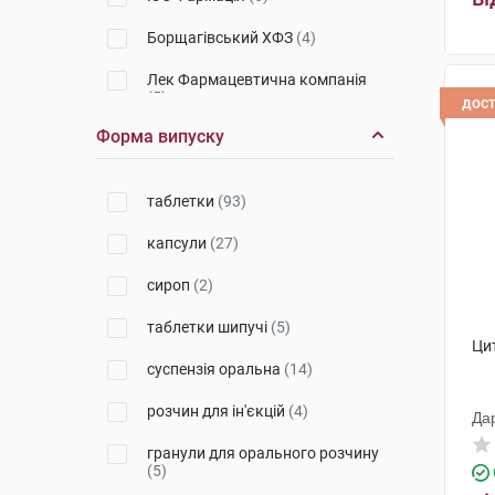
Борщагівський ХФЗ
(4)
Лек Фармацевтична компанія
(5)
дос
Форма випуску
Київмедпрепарат
(1)
Бафна Фармасьютікалс
(2)
таблетки
(93)
Софарма
(3)
капсули
(27)
Балканфарма-Дупниця
(4)
сироп
(2)
Лекхім-Харків
(1)
таблетки шипучі
(5)
Ци
Берлін-Хемі
(2)
суспензія оральна
(14)
Рекітт Бенкізер Хелскер
Інтернешнл
(14)
розчин для ін'єкцій
(4)
Да
Джелтек Приват Лімітед
(3)
гранули для орального розчину
(5)
Д-р Редді'с Лабораторіс
(4)