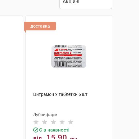
доставка
Цитрамон У таблетки 6 шт
Лубнифарм
Є в наявності
15.90
від