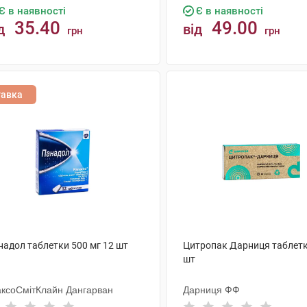
Є в наявності
Є в наявності
35.40
49.00
д
від
грн
грн
КУПИТИ
КУПИТИ
тавка
надол таблетки 500 мг 12 шт
Цитропак Дарниця таблетк
шт
аксоСмітКлайн Дангарван
Дарниця ФФ