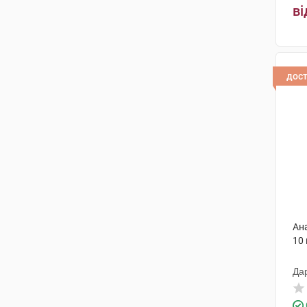
ві
Алкалоїд АД-Скоп'є
(1)
Медокемі
(1)
Фамар
(4)
дос
Менаріні Мануфактурінг
(1)
Терапія АТ
(2)
Сан Фармасьютикал Індастріз
(1)
Халеон КХ С.а.р.л.
(1)
Драгенофарм Апотекер Пюшл
(1)
Ан
Ронтіс Хеллас Медікал енд
10
Фармасьютікал Продактс С.А.
(1)
Да
Фамар Нідерланди
(1)