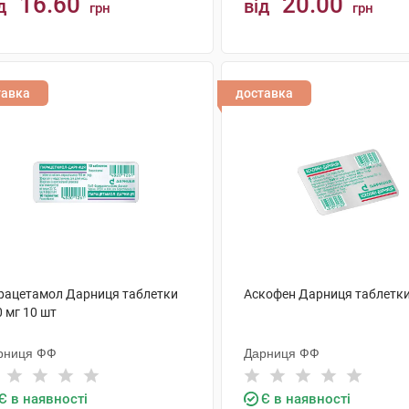
16.60
20.00
д
від
грн
грн
КУПИТИ
КУПИТИ
тавка
доставка
рацетамол Дарниця таблетки
Аскофен Дарниця таблетки
 мг 10 шт
рниця ФФ
Дарниця ФФ
Є в наявності
Є в наявності