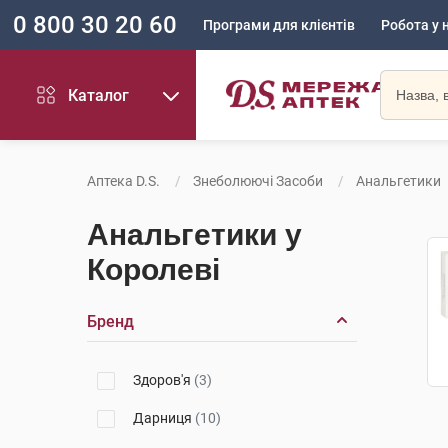
0 800 30 20 60
Програми для клієнтів
Робота у 
Каталог
Аптека D.S.
Знеболюючі Засоби
Анальгетики
Анальгетики у
Королеві
Бренд
Здоров'я
(3)
Дарниця
(10)