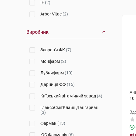
IF
(2)
Arbor Vitae
(2)
Виробник
Здоров'я ФК
(7)
Монфарм
(2)
Лубнифарм
(10)
Дарниця ФФ
(15)
Ана
Київський вітамінний завод
(4)
10
ГлаксоСмітКлайн Дангарван
Зд
(3)
Фармак
(13)
ві
ЮС Фармація
(6)