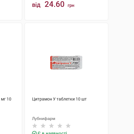
24.60
від
грн
КУПИТИ
 мг 10
Цитрамон У таблетки 10 шт
Лубнифарм
Є в наявності