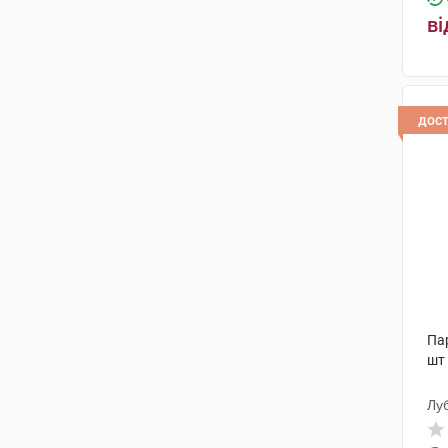
Біофарма Ілач
(1)
ві
Лабораторіос Менаріні
(2)
Купер Фармасьютікалз С.А.
(1)
Упса Сас
(2)
дос
Файн Фудс енд
Фармасьютікалз
(2)
Олів Хелскер
(2)
Технолог
(1)
Кусум Фарм
(2)
Кусум Хелтхкер
(2)
Па
шт
Медана Фарма АТ
(1)
Толл Мануфактурінг Сервісез
Лу
(1)