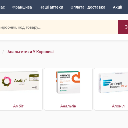
нас
Франшиза
Наші аптеки
Оплата і доставка
Акції
З
Анальгетики У Королеві
Амбіт
Анальгін
Апоніл