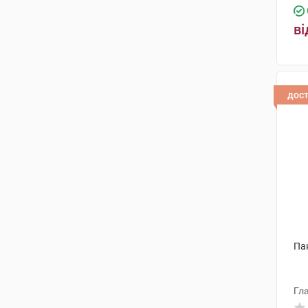
ві
дос
Па
Гл