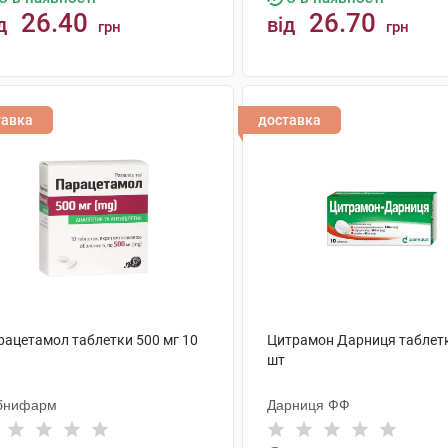
26.40
26.70
д
від
грн
грн
КУПИТИ
КУПИТИ
тавка
доставка
рацетамол таблетки 500 мг 10
Цитрамон Дарниця таблет
шт
бнифарм
Дарниця ФФ