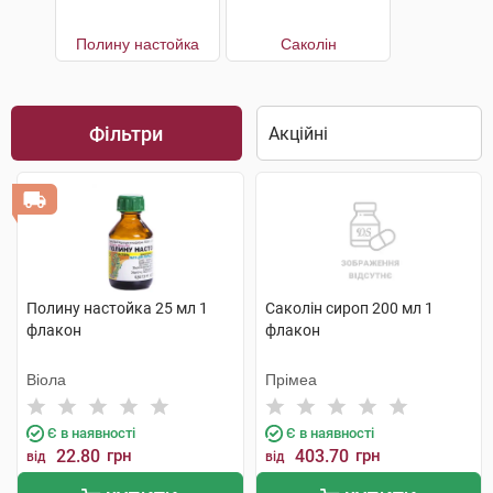
Полину настойка
Саколін
Фільтри
Полину настойка 25 мл 1
Саколін сироп 200 мл 1
флакон
флакон
Віола
Прімеа
Є в наявності
Є в наявності
22.80
грн
403.70
грн
від
від