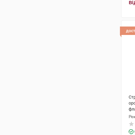
ві
дос
Стр
ор
фл
Рек
Ін