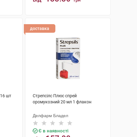
грн
КУПИТИ
доставка
 16 шт
Стрепсілс Плюс спрей
оромукозний 20 мл 1 флакон
Делфарм Бладел
Є в наявності