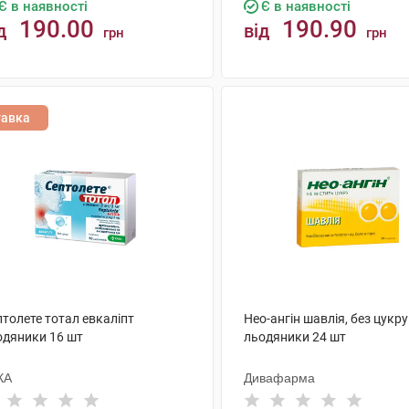
Є в наявності
Є в наявності
190.00
190.90
д
від
грн
грн
КУПИТИ
КУПИТИ
тавка
толете тотал евкаліпт
Нео-ангін шавлія, без цукру
одяники 16 шт
льодяники 24 шт
КА
Дивафарма