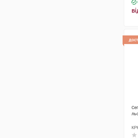
ві
дос
Сеп
ль
КР