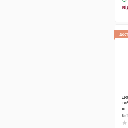
ві
дос
Де
та
шт
Киї