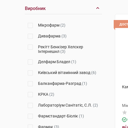
Виробник
дос
Мікрофарм
(2)
Дивафарма
(3)
Рекітт Бенкізер Хелскер
Інтернешнл
(3)
Делфарм Бладел
(1)
Київський вітамінний завод
(6)
Балканфарма-Разград
(1)
Ка
КРКА
(2)
Лабораторіум Санітатіс, С.Л.
(2)
Мі
Фармстандарт-Біолік
(1)
ві
Фармак
(3)