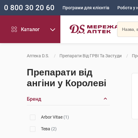
0 800 30 20 60
Програми для клієнтів
Робота у 
Каталог
Аптека D.S.
Препарати Від ГРВІ Та Застуди
Пр
Препарати від
ангіни у Королеві
Бренд
Arbor Vitae
(1)
Тева
(2)