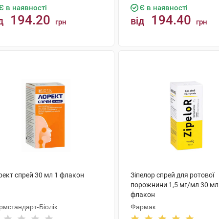
Є в наявності
Є в наявності
194.20
194.40
д
від
грн
грн
КУПИТИ
КУПИТИ
рект спрей 30 мл 1 флакон
Зіпелор спрей для ротової
порожнини 1,5 мг/мл 30 мл
флакон
рмстандарт-Біолік
Фармак