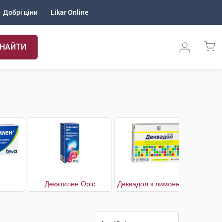
Добрі ціни
Likar Online
НАЙТИ
н
Декатилен Оріс
Деквадол з лимонним смаком