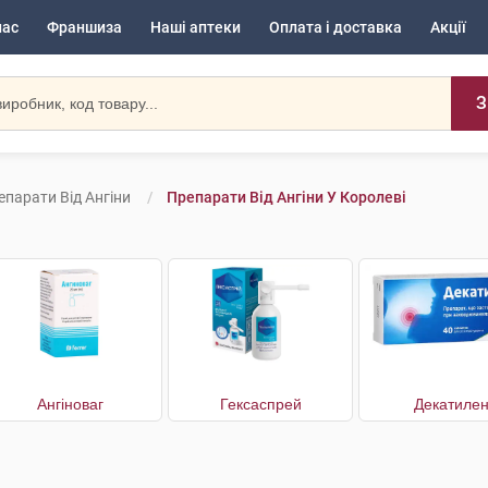
нас
Франшиза
Наші аптеки
Оплата і доставка
Акції
З
епарати Від Ангіни
Препарати Від Ангіни У Королеві
Ангіноваг
Гексаспрей
Декатиле