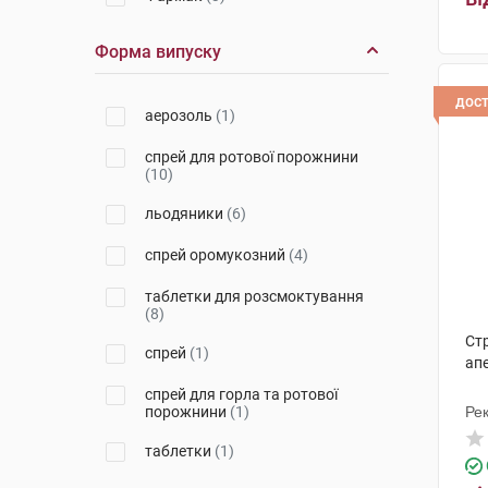
Тева Чех Індастріз
(1)
Форма випуску
Енгельгард Арцнайміттель
(1)
дос
аерозоль
(1)
Феррер Інтернасіональ
(2)
спрей для ротової порожнини
Лабораторії Бушара Рекордаті
(10)
(1)
льодяники
(6)
Азіенде Кіміке Ріуніте Анжеліні
Франческо
(1)
спрей оромукозний
(4)
Фамар
(1)
таблетки для розсмоктування
(8)
Ацино Фарма
(1)
Стр
спрей
(1)
ап
спрей для горла та ротової
порожнини
(1)
Рек
Ін
таблетки
(1)