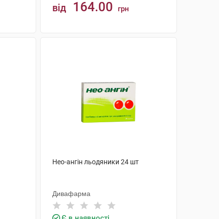
164.00
від
грн
КУПИТИ
Нео-ангін льодяники 24 шт
Дивафарма
Є в наявності