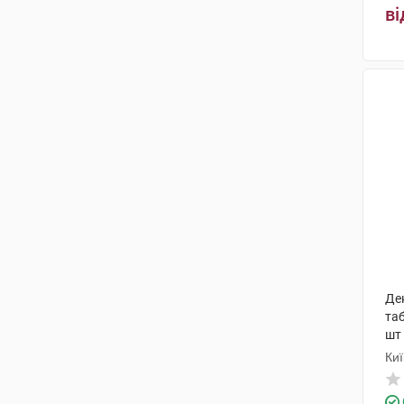
ві
Де
та
шт
Киї