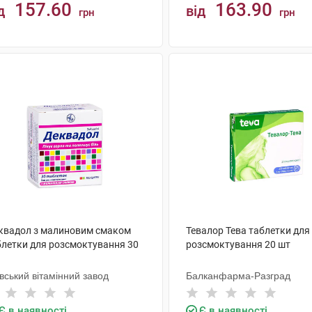
157.60
163.90
д
від
грн
грн
КУПИТИ
КУПИТИ
квадол з малиновим смаком
Тевалор Тева таблетки для
блетки для розсмоктування 30
розсмоктування 20 шт
вський вітамінний завод
Балканфарма-Разград
Є в наявності
Є в наявності