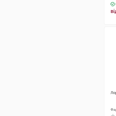
ві
Ло
Фа