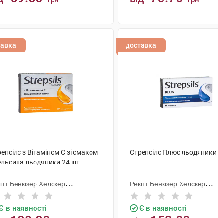
грн
грн
КУПИТИ
КУПИТИ
тавка
доставка
епсілс з Вітаміном C зі смаком
Стрепсілс Плюс льодяники
ельсина льодяники 24 шт
ітт Бенкізер Хелскер
Рекітт Бенкізер Хелскер
тернешнл
Інтернешнл
Є в наявності
Є в наявності