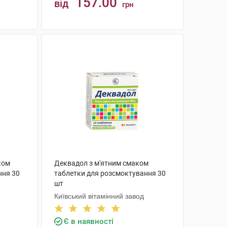
157.00
від
грн
КУПИТИ
ком
Деквадол з м'ятним смаком
ння 30
таблетки для розсмоктування 30
шт
Київський вітамінний завод
Є в наявності