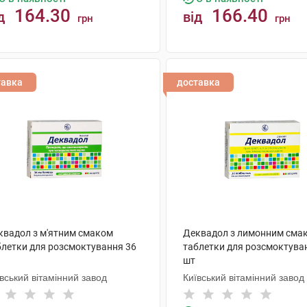
164.30
166.40
д
від
грн
грн
КУПИТИ
КУПИТИ
тавка
доставка
квадол з м'ятним смаком
Деквадол з лимонним сма
блетки для розсмоктування 36
таблетки для розсмоктува
шт
вський вітамінний завод
Київський вітамінний завод