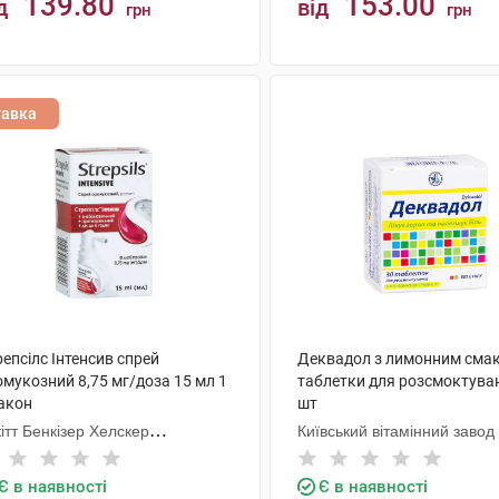
139.80
153.00
д
від
грн
грн
КУПИТИ
КУПИТИ
тавка
епсілс Інтенсив спрей
Деквадол з лимонним сма
омукозний 8,75 мг/доза 15 мл 1
таблетки для розсмоктува
акон
шт
ітт Бенкізер Хелскер
Київський вітамінний завод
тернешнл
Є в наявності
Є в наявності