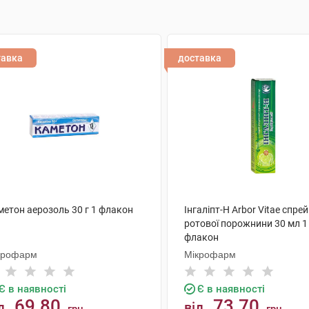
тавка
доставка
метон аерозоль 30 г 1 флакон
Інгаліпт-Н Arbor Vitae спре
ротової порожнини 30 мл 1
флакон
крофарм
Мікрофарм
Є в наявності
Є в наявності
69.80
73.70
д
від