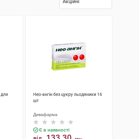
й для
Нео-ангін без цукру льодяники 16
шт
Дивафарма
Є в наявності
133.30
від