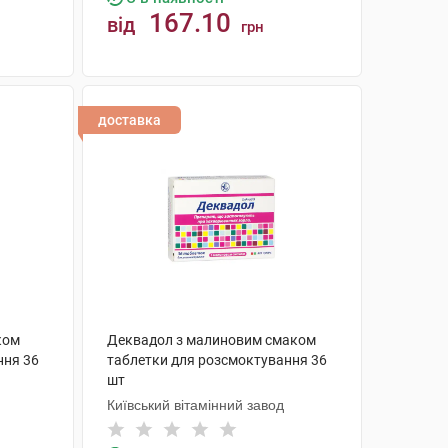
167.10
від
грн
КУПИТИ
доставка
ком
Деквадол з малиновим смаком
ння 36
таблетки для розсмоктування 36
шт
Київський вітамінний завод