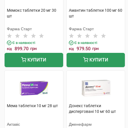
Мемокс таблетки 20 мг 30
Амантин таблетки 100 мг 60
шт
шт
Фарма Старт
Фарма Старт
Є в наявності
Є в наявності
899.70
грн
979.50
грн
від
від
КУПИТИ
КУПИТИ
Мема таблетки 10 мг 28 шт
Донекс таблетки
дисперговані 10 мг 60 шт
Актавіс
Дженефарм