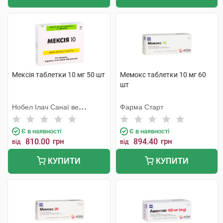
Мексія таблетки 10 мг 50 шт
Мемокс таблетки 10 мг 60
шт
Нобел Ілач Санаї ве
Фарма Старт
Тіджарет
Є в наявності
Є в наявності
810.00
грн
894.40
грн
від
від
КУПИТИ
КУПИТИ