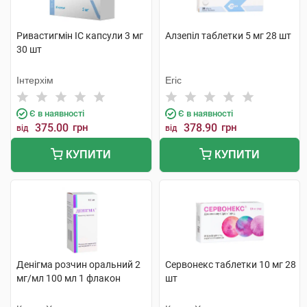
Ривастигмін ІС капсули 3 мг
Алзепіл таблетки 5 мг 28 шт
30 шт
Інтерхім
Егіс
Є в наявності
Є в наявності
375.00
грн
378.90
грн
від
від
КУПИТИ
КУПИТИ
Денігма розчин оральний 2
Сервонекс таблетки 10 мг 28
мг/мл 100 мл 1 флакон
шт