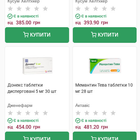
Кусум Хелтхкер
Кусум Хелтхкер
Є в наявності
Є в наявності
385.00
грн
393.90
грн
від
від
КУПИТИ
КУПИТИ
Донекс таблетки
Мемантин Тева таблетки 10
дисперговані 5 мг 30 шт
мг 28 шт
Дженефарм
Актавіс
Є в наявності
Є в наявності
454.00
грн
481.20
грн
від
від
КУПИТИ
КУПИТИ