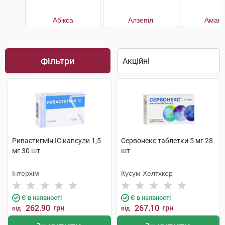
Абікса
Алзепіл
Амант
Фільтри
Ривастигмін IC капсули 1,5
Сервонекс таблетки 5 мг 28
мг 30 шт
шт
Інтерхім
Кусум Хелтхкер
Є в наявності
Є в наявності
262.90
грн
267.10
грн
від
від