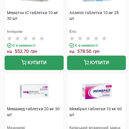
Мематон IC таблетки 10 мг
Алзепіл таблетки 10 мг 28
30 шт
шт
Інтерхім
Егіс
Є в наявності
Є в наявності
552.70
грн
578.50
грн
від
від
КУПИТИ
КУПИТИ
Мемамед таблетки 20 мг 30
Мембрал таблетки 10 мг 60
шт
шт
Медокемі
Київський вітамінний завод