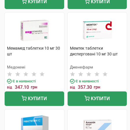
КУПИТИ
КУПИТИ
Мемамед таблетки 10 мг 30
Мемтек таблетки
шт
дисперговані 10 мг 30 шт
Медокемі
Дженефарм
Є в наявності
Є в наявності
347.10
грн
357.30
грн
від
від
КУПИТИ
КУПИТИ