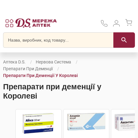
Аптека D.S.
Нервова Система
Препарати При Деменції
Препарати При Деменції У Королеві
Препарати при деменції у
Королеві