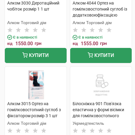
Алком 3030 Деротаційний
Алком 4044 Ортез на
чобіток розмір 1 1 шт
гомілковостопний суглоб із
додатковоюфіксацією
розмір 1 1 шт
Алком Торговий дім
Алком Торговий дім
Є в наявності
Є в наявності
1550.00
грн
1555.00
грн
від
від
КУПИТИ
КУПИТИ
Алком 3015 Ортез на
Білосніжка 901 Пов'язка
гомілковостопний суглоб з
еластична у формі вісімки
фіксатором розмір 3 1 шт
для гомілковостопного
суглобу розмір 3 1 шт
Алком Торговий дім
Укрмедтекстиль