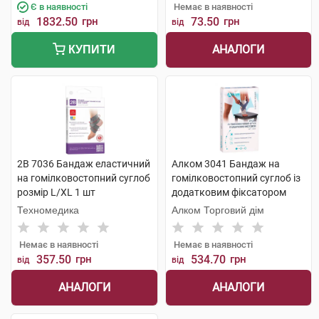
Є в наявності
Немає в наявності
1832.50
грн
73.50
грн
від
від
АНАЛОГИ
КУПИТИ
2B 7036 Бандаж еластичний
Алком 3041 Бандаж на
на гомілковостопний суглоб
гомілковостопний суглоб із
розмір L/XL 1 шт
додатковим фіксатором
розмір 5 1 шт
Техномедика
Алком Торговий дім
Немає в наявності
Немає в наявності
357.50
грн
534.70
грн
від
від
АНАЛОГИ
АНАЛОГИ