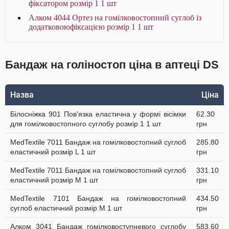
фіксатором розмір 1 1 шт
Алком 4044 Ортез на гомілковостопний суглоб із
додатковоюфіксацією розмір 1 1 шт
Бандаж на голіностоп ціна в аптеці DS
Назва
Ціна
Білосніжка 901 Пов'язка еластична у формі вісімки
62.30
для гомілковостопного суглобу розмір 1 1 шт
грн
MedTextile 7011 Бандаж на гомілковостопний суглоб
285.80
еластичний розмір L 1 шт
грн
MedTextile 7011 Бандаж на гомілковостопний суглоб
331.10
еластичний розмір M 1 шт
грн
MedTextile 7101 Бандаж на гомілковостопний
434.50
суглоб еластичний розмір M 1 шт
грн
Алком 3041 Бандаж гомілковоступневого суглобу
583.60