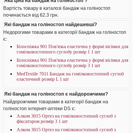
Яка ціна на бандаж на голіностоп ?
Вартість товару в каталозі бандаж на голіностоп
починається від 62.3 грн.
Які бандаж на голіностоп найдешевші?
Недорогими товарами в категорії бандаж на голіностоп
є:
Білосніжка 901 Пов'язка еластична у формі вісімки для
гомілковостопного суглобу розмір 1 1 шт
Білосніжка 901 Пов'язка еластична у формі вісімки для
гомілковостопного суглобу розмір 3 1 шт
MedTextile 7011 Бандаж на гомілковостопний суглоб
еластичний розмір L 1 шт
Які бандаж на голіностоп є найдорожчими?
Найдорожчими товарами в категорії бандаж на
голіностоп інтернет-аптеки DS є:
Алком 3015 Ортез на гомілковостопний суглоб з
фіксатором розмір 3 1 шт
Алком 3015 Ортез на гомілковостопний суглоб з