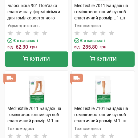
Білосніжка 901 Пов'язка
MedTextile 7011 Бандаж на
еластична у формі вісімки
гомілковостопний суглоб
для гомілковостопного
еластичний розмір L 1 шт
суглобу розмір 1 1 шт
Укрмедтекстиль
Техномедика
Є в наявності
Є в наявності
62.30
грн
285.80
грн
від
від
КУПИТИ
КУПИТИ
MedTextile 7011 Бандаж на
MedTextile 7101 Бандаж на
гомілковостопний суглоб
гомілковостопний суглоб
еластичний розмір M 1 шт
еластичний розмір M 1 шт
Техномедика
Техномедика