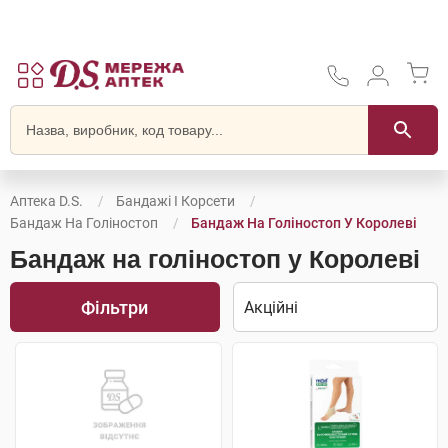
Аптека D.S.
Бандажі І Корсети
Бандаж На Голіностоп
Бандаж На Голіностоп У Королеві
Бандаж на голіностоп у Королеві
Фільтри