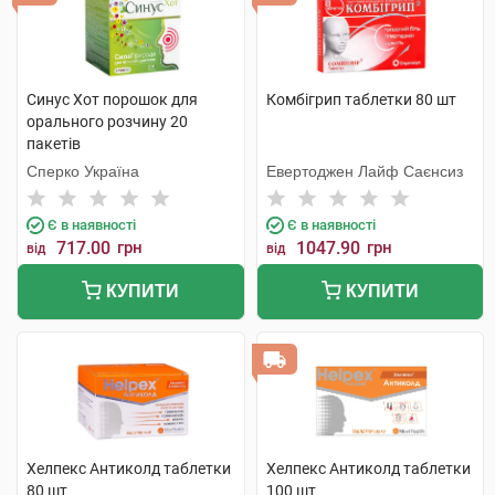
Синус Хот порошок для
Комбігрип таблетки 80 шт
орального розчину 20
пакетів
Сперко Україна
Евертоджен Лайф Саєнсиз
Є в наявності
Є в наявності
717.00
грн
1047.90
грн
від
від
КУПИТИ
КУПИТИ
Хелпекс Антиколд таблетки
Хелпекс Антиколд таблетки
80 шт
100 шт