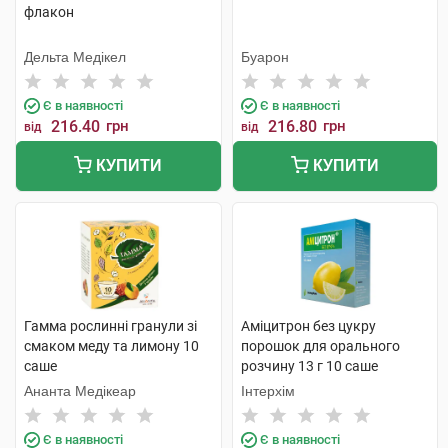
флакон
Дельта Медікел
Буарон
Є в наявності
Є в наявності
216.40
грн
216.80
грн
від
від
КУПИТИ
КУПИТИ
Гамма рослинні гранули зі
Аміцитрон без цукру
смаком меду та лимону 10
порошок для орального
саше
розчину 13 г 10 саше
Ананта Медікеар
Інтерхім
Є в наявності
Є в наявності