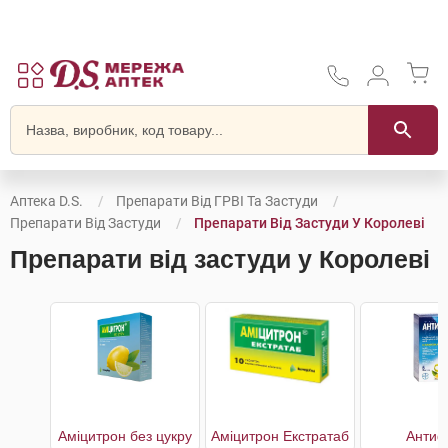
Аптека D.S.
Препарати Від ГРВІ Та Застуди
Препарати Від Застуди
Препарати Від Застуди У Королеві
Препарати від застуди у Королеві
Аміцитрон без цукру
Аміцитрон Екстратаб
Антиф