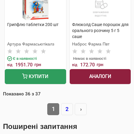
Грипфлю таблетки 200 шт
Флюколд Саше порошок для
орального розчину 5 г 5
саше
Артура Фармасьютікалз
Наброс Фарма Пвт
Є в наявності
Немає в наявності
1951.70
грн
172.70
грн
від
від
АНАЛОГИ
КУПИТИ
Показано
36
з
37
1
2
›
Поширені запитання