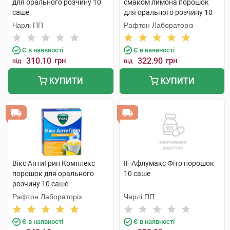
для орального розчину 10
смаком лимона порошок
саше
для орального розчину 10
саше
Чарлі ПП
Рафтон Лабораторіз
Є в наявності
Є в наявності
310.10
грн
322.90
грн
від
від
КУПИТИ
КУПИТИ
Вікс АнтиГрип Комплекс
IF Афлумакс Фіто порошок
порошок для орального
10 саше
розчину 10 саше
Рафтон Лабораторіз
Чарлі ПП
Є в наявності
Є в наявності