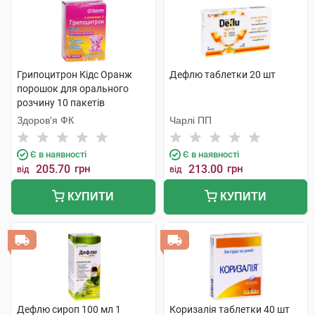
Грипоцитрон Кідс Оранж
Дефлю таблетки 20 шт
порошок для орального
розчину 10 пакетів
Здоров'я ФК
Чарлі ПП
Є в наявності
Є в наявності
205.70
грн
213.00
грн
від
від
КУПИТИ
КУПИТИ
Дефлю сироп 100 мл 1
Коризалія таблетки 40 шт