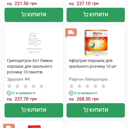
221.50
грн
237.10
грн
від
від
КУПИТИ
КУПИТИ
Грипоцитрон Хот Лимон
Афлугрип порошок для
порошок для орального
орального розчину 10 шт
розчину 10 пакетів
Здоров'я ФК
Рафтон Лабораторіз
Є в наявності
Є в наявності
237.70
грн
268.30
грн
від
від
КУПИТИ
КУПИТИ