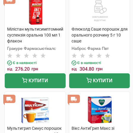
Мілістан мультисимптомний
Флюколд Саше порошок для
суспензія оральна 100 мл 1
орального розчину 5 г 10
флакон
саше
Гракуре Фармасьютікалс
Наброс Фарма Пвт
Є в наявності
Є в наявності
276.20
грн
304.80
грн
від
від
КУПИТИ
КУПИТИ
Мультигрип Синус порошок
Вікс АнтиГрип Макс зі