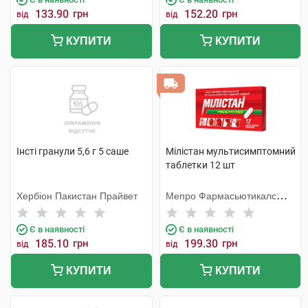
133.90
грн
152.20
грн
від
від
КУПИТИ
КУПИТИ
Інсті гранули 5,6 г 5 саше
Мілістан мультисимптомний
таблетки 12 шт
Хербіон Пакистан Прайвет
Мепро Фармасьютикалс
Пріват
Є в наявності
Є в наявності
185.10
грн
199.30
грн
від
від
КУПИТИ
КУПИТИ