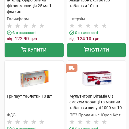
Інгалар ефіро-олійна
Аміцитрон Екстратаб
фітокомпозиція 25 мл 1
таблетки 10 шт
флакон
Галичфарм
Інтерхім
Є в наявності
Є в наявності
122.90
грн
124.10
грн
від
від
КУПИТИ
КУПИТИ
Грипаут таблетки 10 шт
Мультигрип Вітамін С зі
смаком чорниці та малини
таблетки шипучі 1000 мг 10
шт
ФДС
ПЕЗ Продакшнс Юроп Кфт
Є в наявності
Є в наявності