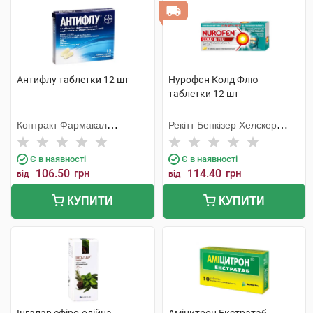
Антифлу таблетки 12 шт
Нурофєн Колд Флю
таблетки 12 шт
Контракт Фармакал
Рекітт Бенкізер Хелскер
Корпорейшн
Інтернешнл
Є в наявності
Є в наявності
106.50
грн
114.40
грн
від
від
КУПИТИ
КУПИТИ