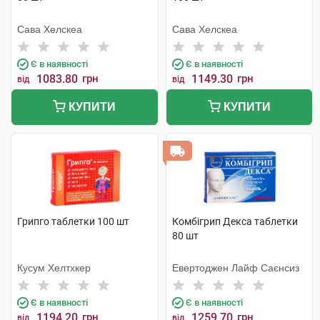
Сава Хелскеа
Сава Хелскеа
Є в наявності
Є в наявності
1083.80
грн
1149.30
грн
від
від
КУПИТИ
КУПИТИ
Грипго таблетки 100 шт
Комбігрип Декса таблетки
80 шт
Кусум Хелтхкер
Евертоджен Лайф Саєнсиз
Є в наявності
Є в наявності
1194.20
грн
1259.70
грн
від
від