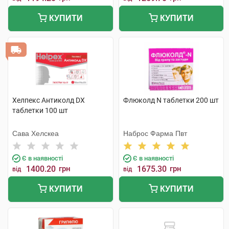
КУПИТИ
КУПИТИ
Хелпекс Антиколд DX
Флюколд N таблетки 200 шт
таблетки 100 шт
Сава Хелскеа
Наброс Фарма Пвт
Є в наявності
Є в наявності
1400.20
грн
1675.30
грн
від
від
КУПИТИ
КУПИТИ