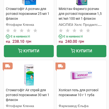
Стоматофіт А розчин для
Мілістан Фаринго розчин
ротової порожнини 25 мл 1
для ротової порожнини 1,5
флакон
мг/мл 100 мл 1 флакон
Фітофарм Кленка
АйСіПіЕй Хелс Продактc
Лімітед
Є в наявності
Є в наявності
238.10
грн
240.00
грн
від
від
КУПИТИ
КУПИТИ
Стоматофіт Air спрей для
Холісал гель для ротової
ротової порожнини 30 мл 1
порожнини 10 г 1 туба
флакон
Фітофарм Кленка
Фармзавод Єльфа