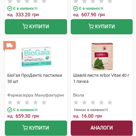
Є в наявності
Є в наявності
333.20
грн
607.90
грн
від
від
КУПИТИ
КУПИТИ
БіоГая ПроДентіс пастилки
Шавлії листя Arbor Vitae 40 г
30 шт
1 пачка
Фармасієрра Мануфактурінг
Віола
Є в наявності
Немає в наявності
659.30
грн
16.00
грн
від
від
АНАЛОГИ
КУПИТИ