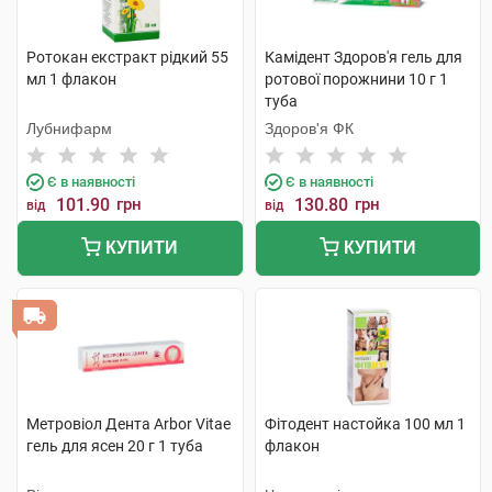
Ротокан екстракт рідкий 55
Камідент Здоров'я гель для
мл 1 флакон
ротової порожнини 10 г 1
туба
Лубнифарм
Здоров'я ФК
Є в наявності
Є в наявності
101.90
грн
130.80
грн
від
від
КУПИТИ
КУПИТИ
Метровіол Дента Arbor Vitae
Фітодент настойка 100 мл 1
гель для ясен 20 г 1 туба
флакон