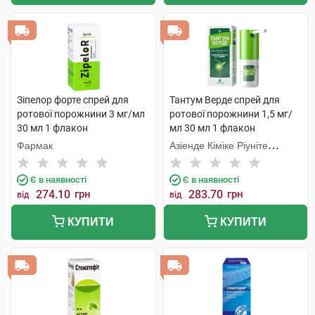
Зіпелор форте спрей для
Тантум Верде спрей для
ротової порожнини 3 мг/мл
ротової порожнини 1,5 мг/
30 мл 1 флакон
мл 30 мл 1 флакон
Фармак
Азіенде Кіміке Ріуніте
Анжеліні Франческо
Є в наявності
Є в наявності
274.10
грн
283.70
грн
від
від
КУПИТИ
КУПИТИ