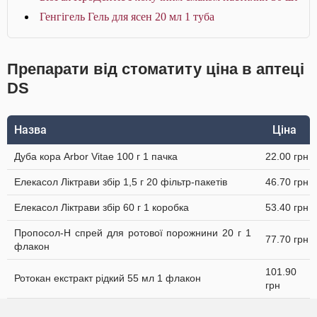
Генгігель Гель для ясен 20 мл 1 туба
Препарати від стоматиту ціна в аптеці
DS
Назва
Ціна
Дуба кора Arbor Vitae 100 г 1 пачка
22.00 грн
Елекасол Ліктрави збір 1,5 г 20 фільтр-пакетів
46.70 грн
Елекасол Ліктрави збір 60 г 1 коробка
53.40 грн
Пропосол-Н спрей для ротової порожнини 20 г 1
77.70 грн
флакон
101.90
Ротокан екстракт рідкий 55 мл 1 флакон
грн