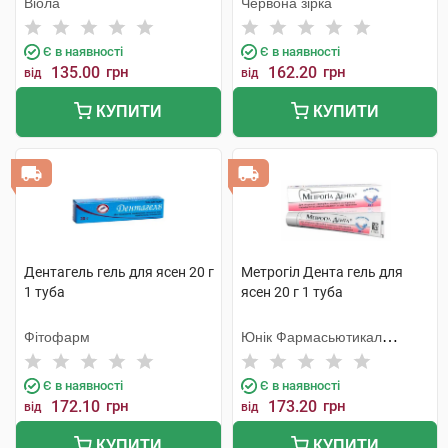
Віола
Червона зірка
Є в наявності
Є в наявності
135.00
грн
162.20
грн
від
від
КУПИТИ
КУПИТИ
Дентагель гель для ясен 20 г
Метрогіл Дента гель для
1 туба
ясен 20 г 1 туба
Фітофарм
Юнік Фармасьютикал
Лабораторіз
Є в наявності
Є в наявності
172.10
грн
173.20
грн
від
від
КУПИТИ
КУПИТИ