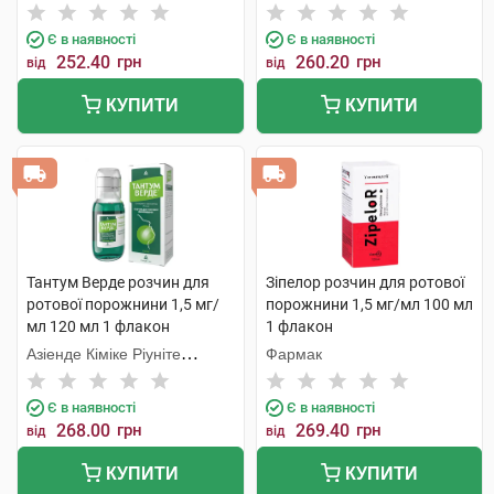
Є в наявності
Є в наявності
252.40
грн
260.20
грн
від
від
КУПИТИ
КУПИТИ
Тантум Верде розчин для
Зіпелор розчин для ротової
ротової порожнини 1,5 мг/
порожнини 1,5 мг/мл 100 мл
мл 120 мл 1 флакон
1 флакон
Азіенде Кіміке Ріуніте
Фармак
Анжеліні Франческо
Є в наявності
Є в наявності
268.00
грн
269.40
грн
від
від
КУПИТИ
КУПИТИ