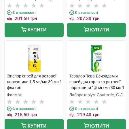
Є в наявності
Є в наявності
201.50
грн
207.30
грн
від
від
КУПИТИ
КУПИТИ
Зіпелор спрей для ротової
Тевалор-Тева-Бензидамін
порожнини 1,5 мг/мл 30 мл 1
спрей для горла та ротової
флакон
порожнини 1,5 мг/мл 30 мл 1
флакон
Фармак
Лабораторіум Санітатіс, С.Л.
Є в наявності
Є в наявності
215.50
грн
219.40
грн
від
від
КУПИТИ
КУПИТИ