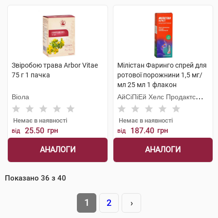
Звіробою трава Arbor Vitae
Мілістан Фаринго спрей для
75 г 1 пачка
ротової порожнини 1,5 мг/
мл 25 мл 1 флакон
Віола
АйСіПіЕй Хелс Продактc
Лімітед
Немає в наявності
Немає в наявності
25.50
грн
187.40
грн
від
від
АНАЛОГИ
АНАЛОГИ
Показано
36
з
40
1
2
›