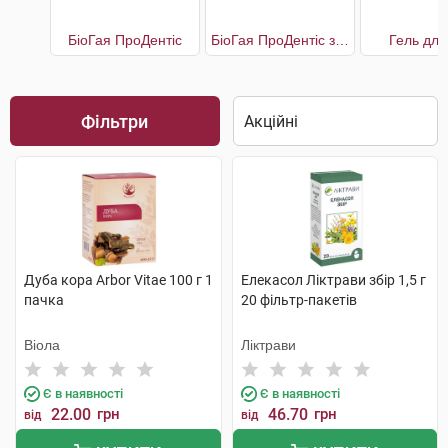
БіоГая ПроДентіс
БіоГая ПроДентіс з яблучним смаком
Гель для
Фільтри
Дуба кора Arbor Vitae 100 г 1
Елекасол Ліктрави збір 1,5 г
пачка
20 фільтр-пакетів
Віола
Ліктрави
Є в наявності
Є в наявності
22.00
грн
46.70
грн
від
від