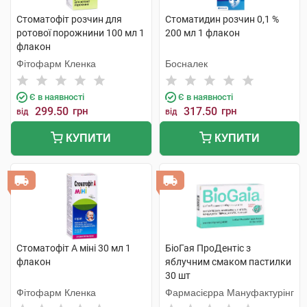
Стоматофіт розчин для
Стоматидин розчин 0,1 %
ротової порожнини 100 мл 1
200 мл 1 флакон
флакон
Фітофарм Кленка
Босналек
Є в наявності
Є в наявності
299.50
грн
317.50
грн
від
від
КУПИТИ
КУПИТИ
Стоматофіт А міні 30 мл 1
БіоГая ПроДентіс з
флакон
яблучним смаком пастилки
30 шт
Фітофарм Кленка
Фармасієрра Мануфактурінг