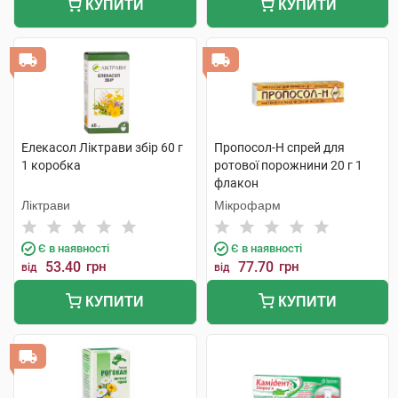
КУПИТИ
КУПИТИ
Елекасол Ліктрави збір 60 г
Пропосол-Н спрей для
1 коробка
ротової порожнини 20 г 1
флакон
Ліктрави
Мікрофарм
Є в наявності
Є в наявності
53.40
грн
77.70
грн
від
від
КУПИТИ
КУПИТИ