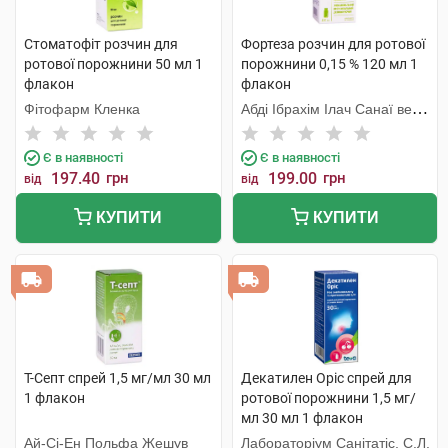
Стоматофіт розчин для
Фортеза розчин для ротової
ротової порожнини 50 мл 1
порожнини 0,15 % 120 мл 1
флакон
флакон
Фітофарм Кленка
Абді Ібрахім Ілач Санаї ве
Тіджарет
Є в наявності
Є в наявності
197.40
грн
199.00
грн
від
від
КУПИТИ
КУПИТИ
Т-Септ спрей 1,5 мг/мл 30 мл
Декатилен Оріс спрей для
1 флакон
ротової порожнини 1,5 мг/
мл 30 мл 1 флакон
Ай-Сі-Ен Польфа Жешув
Лабораторіум Санітатіс, С.Л.