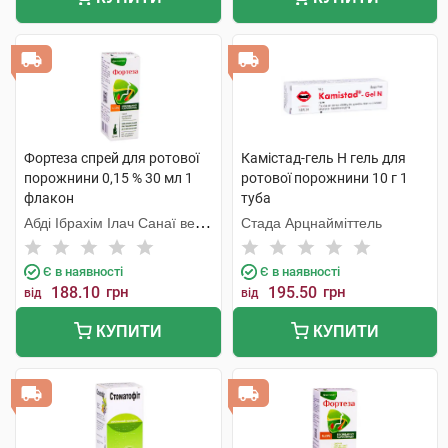
Фортеза спрей для ротової
Камістад-гель Н гель для
порожнини 0,15 % 30 мл 1
ротової порожнини 10 г 1
флакон
туба
Абді Ібрахім Ілач Санаї ве
Стада Арцнайміттель
Тіджарет
Є в наявності
Є в наявності
188.10
грн
195.50
грн
від
від
КУПИТИ
КУПИТИ