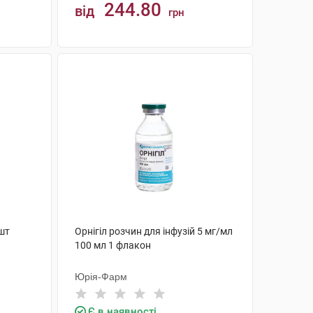
244.80
від
грн
КУПИТИ
 шт
Орнігіл розчин для інфузій 5 мг/мл
100 мл 1 флакон
Юрія-Фарм
Є в наявності