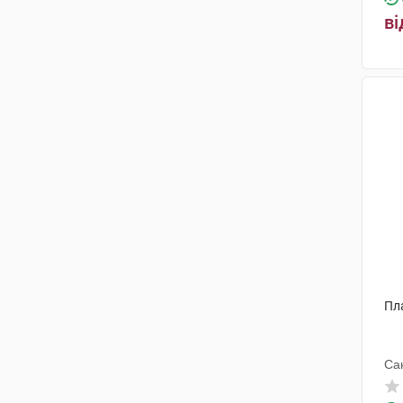
ві
Пл
Са