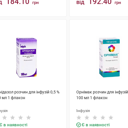
184.10
192.40
д
від
грн
грн
КУПИТИ
КУПИТИ
ідазол розчин для інфузій 0,5 %
Орнімак розчин для інфузій
0 мл 1 флакон
100 мл 1 флакон
узія
Інфузія
Є в наявності
Є в наявності