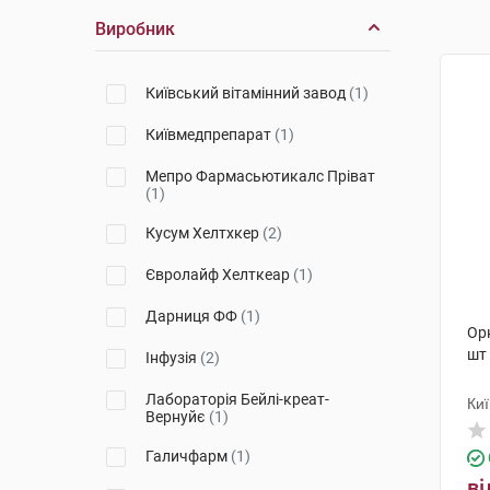
Виробник
Київський вітамінний завод
(1)
Київмедпрепарат
(1)
Мепро Фармасьютикалс Пріват
(1)
Кусум Хелтхкер
(2)
Євролайф Хелткеар
(1)
Дарниця ФФ
(1)
Ор
шт
Інфузія
(2)
Лабораторія Бейлі-креат-
Киї
Вернуйє
(1)
Галичфарм
(1)
ві