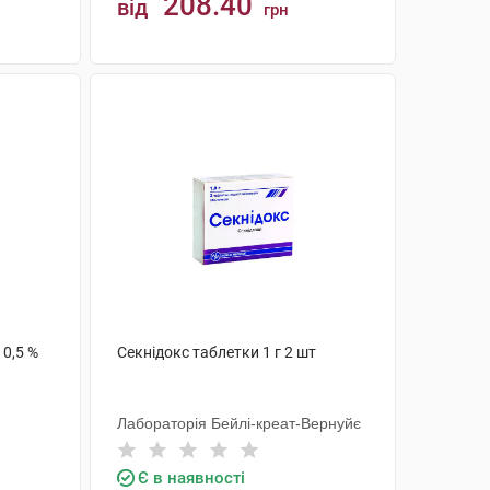
208.40
від
грн
КУПИТИ
 0,5 %
Секнідокс таблетки 1 г 2 шт
Лабораторія Бейлі-креат-Вернуйє
Є в наявності