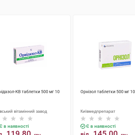
нідазол-КВ таблетки 500 мг 10
Орнізол таблетки 500 мг 1
вський вітамінний завод
Київмедпрепарат
Є в наявності
Є в наявності
119.80
145.00
д
від