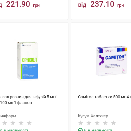
221.90
237.10
д
від
грн
грн
КУПИТИ
КУПИТИ
ізол розчин для інфузій 5 мг/
Самітол таблетки 500 мг 4
 100 мл 1 флакон
личфарм
Кусум Хелтхкер
Є в наявності
Є в наявності