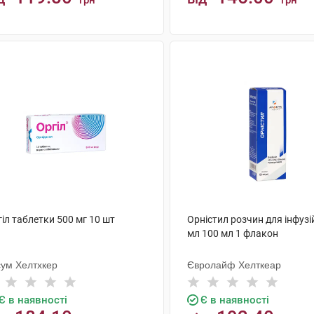
грн
грн
КУПИТИ
КУПИТИ
іл таблетки 500 мг 10 шт
Орністил розчин для інфузій
мл 100 мл 1 флакон
сум Хелтхкер
Євролайф Хелткеар
Є в наявності
Є в наявності