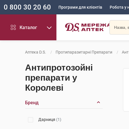
0 800 30 20 60
Програми для клієнтів
Робота у 
Каталог
Аптека D.S.
Протипаразитарні Препарати
Ант
Антипротозойні
препарати у
Королеві
Бренд
Дарниця
(1)