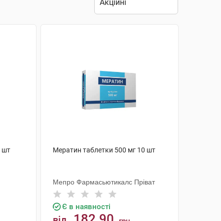
0 шт
Мератин таблетки 500 мг 10 шт
Мепро Фармасьютикалс Пріват
Є в наявності
182.90
від