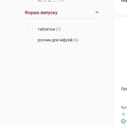
Юрія-Фарм
(1)
Форма випуску
Санофі-Авентіс
(1)
таблетки
(7)
розчин для інфузій
(6)
Орг
Ку