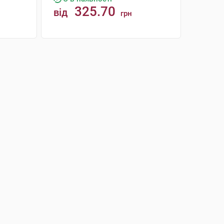
325.70
від
грн
КУПИТИ