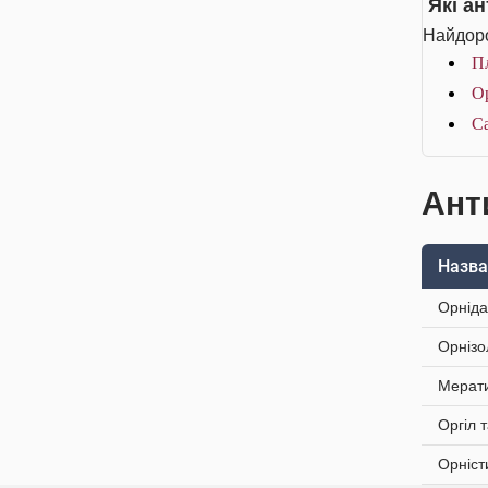
Які а
Найдоро
Пл
Ор
Са
Ант
Назва
Орніда
Орнізо
Мерати
Оргіл 
Орніст