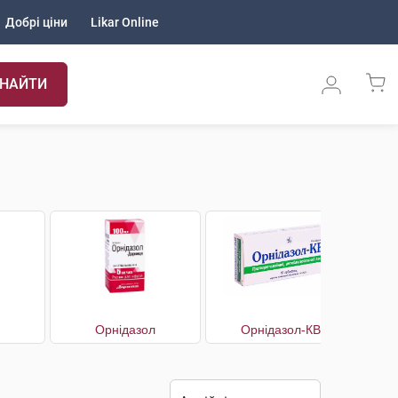
Добрі ціни
Likar Online
НАЙТИ
Орнідазол
Орнідазол-КВ