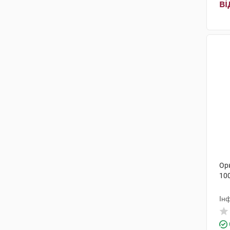
ві
Орн
10
Інф