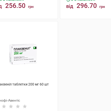
256.50
296.70
д
від
грн
грн
КУПИТИ
КУПИТИ
аквеніл таблетки 200 мг 60 шт
нофі-Авентіс