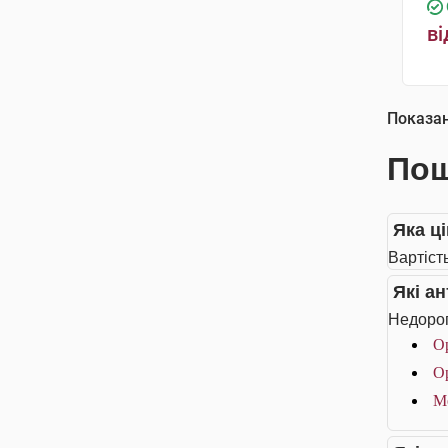
ві
Показа
Пош
Яка ц
Вартіст
Які а
Недорог
Ор
Ор
М