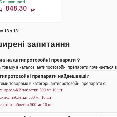
Є в наявності
848.30
д
грн
КУПИТИ
но
13
з
13
ирені запитання
іна на антипротозойні препарати ?
ь товару в каталозі антипротозойні препарати починається ві
нтипротозойні препарати найдешевші?
ими товарами в категорії антипротозойні препарати є:
нідазол-КВ таблетки 500 мг 10 шт
нізол таблетки 500 мг 10 шт
ератин таблетки 500 мг 10 шт