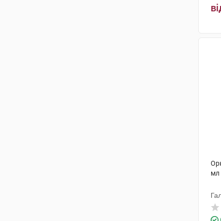
ві
Орн
мл
Га