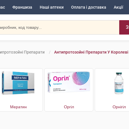
нас
Франшиза
Наші аптеки
Оплата і доставка
Акції
З
ипротозойні Препарати
Антипротозойні Препарати У Королеві
Мератин
Оргіл
Орнігіл