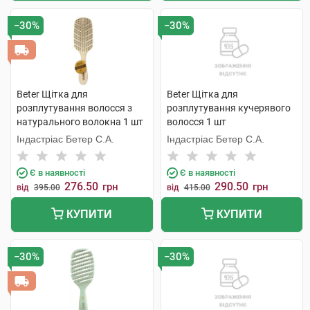
−30%
−30%
Beter Щітка для
Beter Щітка для
розплутування волосся з
розплутування кучерявого
натурального волокна 1 шт
волосся 1 шт
Індастріас Бетер С.А.
Індастріас Бетер С.А.
Є в наявності
Є в наявності
276.50
290.50
грн
грн
від
395.00
від
415.00
КУПИТИ
КУПИТИ
−30%
−30%