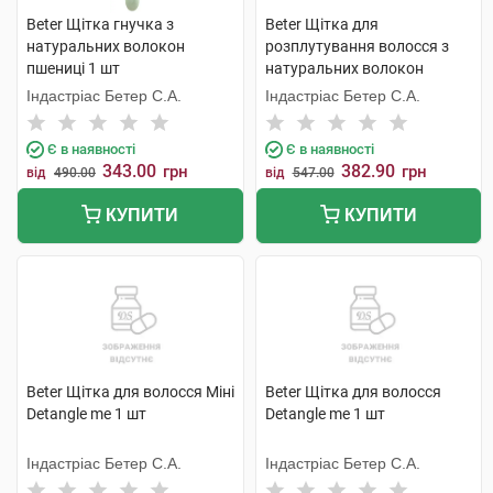
Beter Щітка гнучка з
Beter Щітка для
натуральних волокон
розплутування волосся з
пшениці 1 шт
натуральних волокон
пшениці 1 шт
Індастріас Бетер С.А.
Індастріас Бетер С.А.
Є в наявності
Є в наявності
343.00
382.90
грн
грн
від
490.00
від
547.00
КУПИТИ
КУПИТИ
Beter Щітка для волосся Міні
Beter Щітка для волосся
Detangle me 1 шт
Detangle me 1 шт
Індастріас Бетер С.А.
Індастріас Бетер С.А.