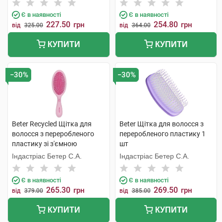
Є в наявності
Є в наявності
227.50
254.80
грн
грн
від
325.00
від
364.00
КУПИТИ
КУПИТИ
−30%
−30%
Beter Recycled Щітка для
Beter Щітка для волосся з
волосся з переробленого
переробленого пластику 1
пластику зі з'ємною
шт
подушечкою 22,5 см 1 шт
Індастріас Бетер С.А.
Індастріас Бетер С.А.
Є в наявності
Є в наявності
265.30
269.50
грн
грн
від
379.00
від
385.00
КУПИТИ
КУПИТИ