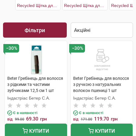
Recycled Щітка для волосся з переробленого пластику зі з'ємною подушечкою 17,4 см
Recycled Щітка для волосся з переробленого пластику зі з'ємною подушечкою 22,5 см
Фільтри
−30%
−30%
Beter Гребінець для волосся
Beter Гребінець для волосся
з рідкими та частими
з ручкою з натуральних
зубчиками 12,5 см 1 шт
волокон пшениці 1 шт
Індастріас Бетер С.А.
Індастріас Бетер С.А.
Є в наявності
Є в наявності
69.30
119.70
грн
грн
від
99.00
від
171.00
КУПИТИ
КУПИТИ