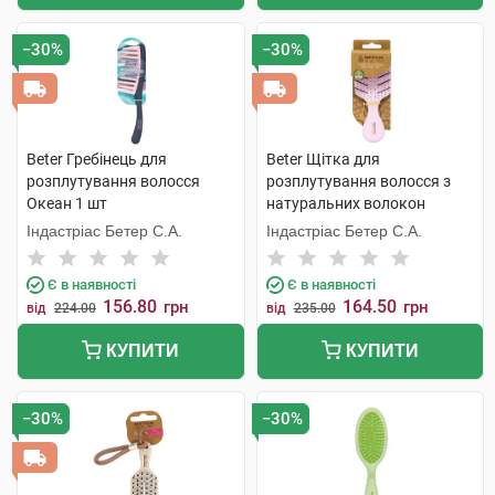
−30%
−30%
Beter Гребінець для
Beter Щітка для
розплутування волосся
розплутування волосся з
Океан 1 шт
натуральних волокон
пшениці Міні 1 шт
Індастріас Бетер С.А.
Індастріас Бетер С.А.
Є в наявності
Є в наявності
156.80
164.50
грн
грн
від
224.00
від
235.00
КУПИТИ
КУПИТИ
−30%
−30%