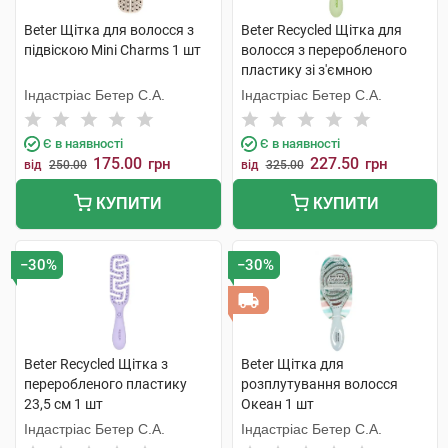
Beter Щітка для волосся з
Beter Recycled Щітка для
підвіскою Mini Сharms 1 шт
волосся з переробленого
пластику зі з'ємною
подушечкою 17,4 см 1 шт
Індастріас Бетер С.А.
Індастріас Бетер С.А.
Є в наявності
Є в наявності
175.00
227.50
грн
грн
від
250.00
від
325.00
КУПИТИ
КУПИТИ
−30%
−30%
Beter Recycled Щітка з
Beter Щітка для
переробленого пластику
розплутування волосся
23,5 см 1 шт
Океан 1 шт
Індастріас Бетер С.А.
Індастріас Бетер С.А.