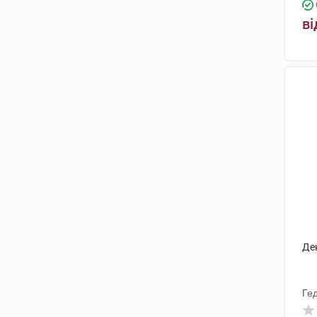
ві
Де
Ге