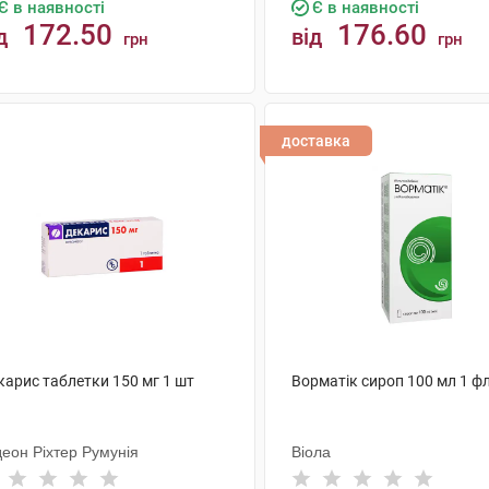
Є в наявності
Є в наявності
172.50
176.60
д
від
грн
грн
КУПИТИ
КУПИТИ
доставка
карис таблетки 150 мг 1 шт
Ворматік сироп 100 мл 1 ф
деон Ріхтер Румунія
Віола