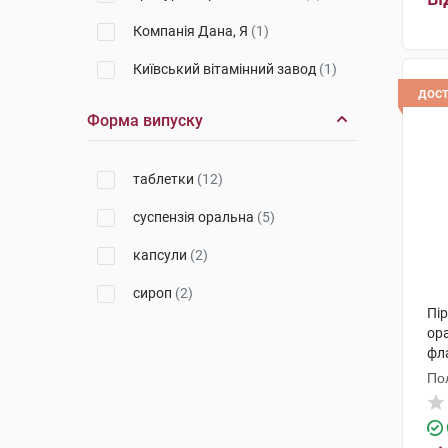
Компанія Дана, Я
(1)
Київський вітамінний завод
(1)
дос
Гедеон Ріхтер Румунія
(3)
Форма випуску
Фармаклер
(1)
таблетки
(12)
Мепро Фармасьютикалс Пріват
(1)
суспензія оральна
(5)
Віола
(1)
капсули
(2)
Сур'я Гербал Лімітед
(2)
сироп
(2)
Кусум Хелтхкер
(1)
Пі
ора
фл
По