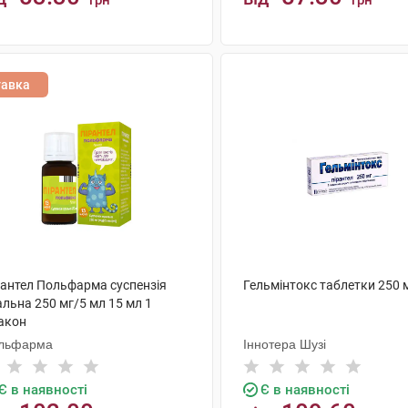
грн
грн
КУПИТИ
КУПИТИ
тавка
рантел Польфарма суспензія
Гельмінтокс таблетки 250 
льна 250 мг/5 мл 15 мл 1
акон
льфарма
Іннотера Шузі
Є в наявності
Є в наявності