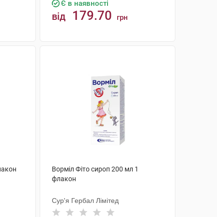
Є в наявності
179.70
від
грн
КУПИТИ
лакон
Ворміл Фіто сироп 200 мл 1
флакон
Сур'я Гербал Лімітед