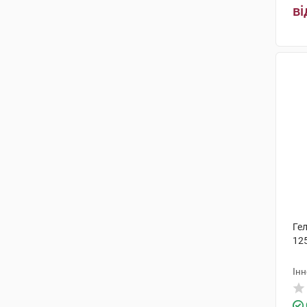
ві
Ге
125
Інн