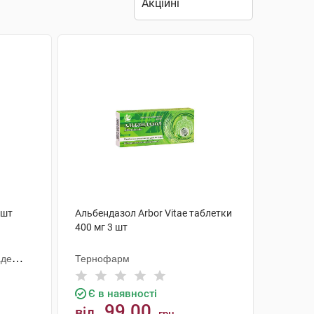
 шт
Альбендазол Arbor Vitae таблетки
400 мг 3 шт
аде
Тернофарм
Є в наявності
99.00
від