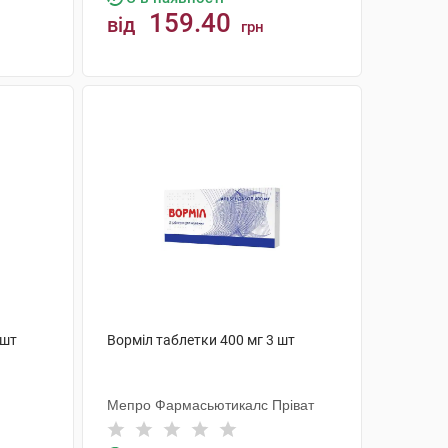
159.40
від
грн
КУПИТИ
 шт
Ворміл таблетки 400 мг 3 шт
Мепро Фармасьютикалс Пріват