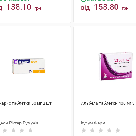
138.10
158.80
д
від
грн
грн
КУПИТИ
КУПИТИ
карис таблетки 50 мг 2 шт
Альбела таблетки 400 мг 3
деон Ріхтер Румунія
Кусум Фарм