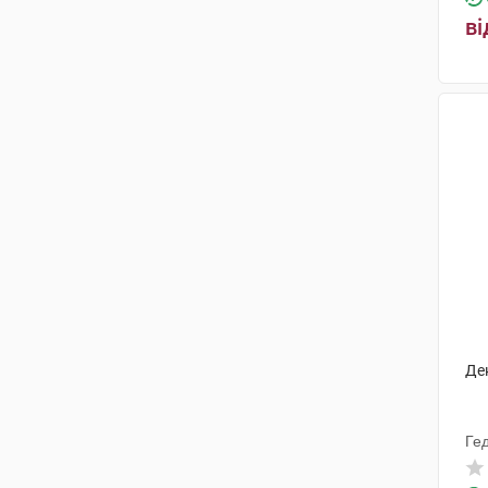
ві
Де
Ге