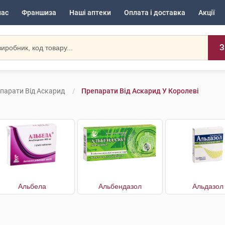
нас
Франшиза
Наші аптеки
Оплата і доставка
Акції
З
парати Від Аскарид
Препарати Від Аскарид У Королеві
Альбела
Альбендазол
Альдазол