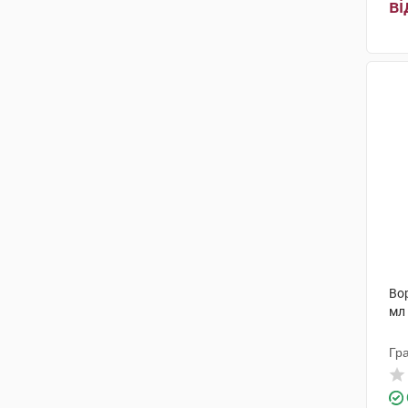
ві
Вор
мл
Гр