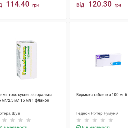
114.40
120.30
д
від
грн
грн
КУПИТИ
КУПИТИ
льмінтокс суспензія оральна
Вермокс таблетки 100 мг 6
 мг/2,5 мл 15 мл 1 флакон
отера Шузі
Гедеон Ріхтер Румунія
Є в наявності
Є в наявності