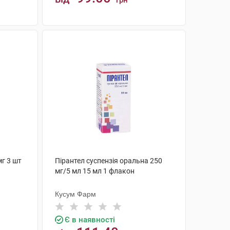
грн
КУПИТИ
мг 3 шт
Пірантел суспензія оральна 250
мг/5 мл 15 мл 1 флакон
Кусум Фарм
Є в наявності