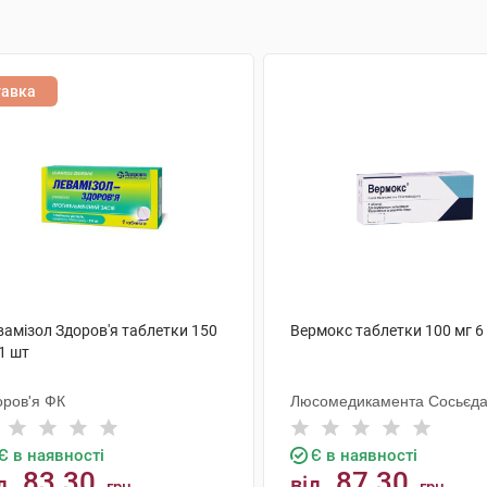
тавка
вамізол Здоров'я таблетки 150
Вермокс таблетки 100 мг 6
1 шт
оров'я ФК
Люсомедикамента Сосьєд
Текніка Фармацеутика
Є в наявності
Є в наявності
83.30
87.30
д
від