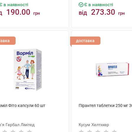
Є в наявності
Є в наявності
190.00
273.30
д
від
грн
грн
КУПИТИ
КУПИТИ
тавка
доставка
міл Фіто капсули 60 шт
Пірантел таблетки 250 мг 3
'я Гербал Лімітед
Кусум Хелтхкер