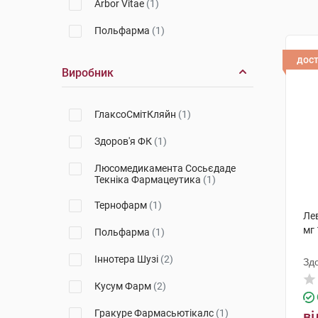
Arbor Vitae
(1)
Польфарма
(1)
дос
Виробник
ГлаксоСмітКляйн
(1)
Здоров'я ФК
(1)
Люсомедикамента Сосьєдаде
Текніка Фармацеутика
(1)
Тернофарм
(1)
Ле
мг 
Польфарма
(1)
Іннотера Шузі
(2)
Зд
Кусум Фарм
(2)
Гракуре Фармасьютікалс
(1)
ві