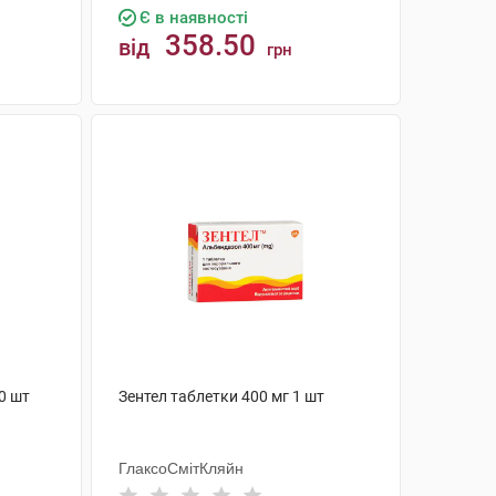
Є в наявності
358.50
від
грн
КУПИТИ
0 шт
Зентел таблетки 400 мг 1 шт
ГлаксоСмітКляйн