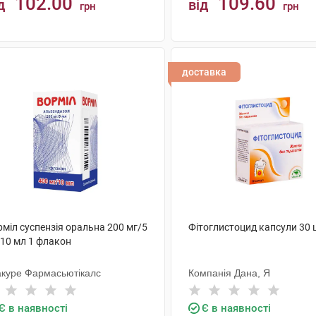
102.00
109.60
д
від
грн
грн
КУПИТИ
КУПИТИ
доставка
міл суспензія оральна 200 мг/5
Фітоглистоцид капсули 30 
 10 мл 1 флакон
акуре Фармасьютікалс
Компанія Дана, Я
Є в наявності
Є в наявності