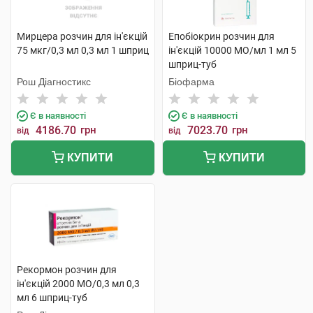
Мирцера розчин для ін'єкцій
Епобіокрин розчин для
75 мкг/0,3 мл 0,3 мл 1 шприц
ін'єкцій 10000 МО/мл 1 мл 5
шприц-туб
Рош Діагностикс
Біофарма
Є в наявності
Є в наявності
4186.70
грн
7023.70
грн
від
від
КУПИТИ
КУПИТИ
Рекормон розчин для
ін'єкцій 2000 МО/0,3 мл 0,3
мл 6 шприц-туб