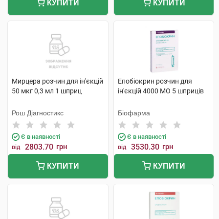
КУПИТИ
КУПИТИ
Мирцера розчин для ін'єкцій
Епобіокрин розчин для
50 мкг 0,3 мл 1 шприц
ін'єкцій 4000 МО 5 шприців
Рош Діагностикс
Біофарма
Є в наявності
Є в наявності
2803.70
грн
3530.30
грн
від
від
КУПИТИ
КУПИТИ