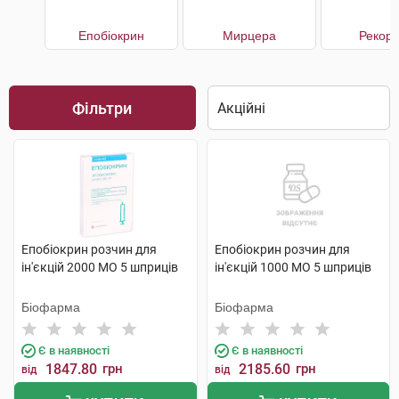
Епобіокрин
Мирцера
Рекор
Фільтри
Епобіокрин розчин для
Епобіокрин розчин для
ін'єкцій 2000 МО 5 шприців
ін'єкцій 1000 МО 5 шприців
Біофарма
Біофарма
Є в наявності
Є в наявності
1847.80
грн
2185.60
грн
від
від