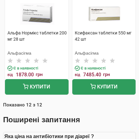
Альфа Нормікс таблетки 200
Ксифаксан таблетки 550 мг
мг 28 шт
42 шт
Альфасігма
Альфасігма
Є в наявності
Є в наявності
1878.00
грн
7485.40
грн
від
від
КУПИТИ
КУПИТИ
Показано
12
з
12
Поширені запитання
Яка ціна на антибіотики при діареї ?