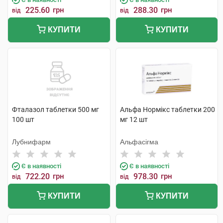
225.60
грн
288.30
грн
від
від
КУПИТИ
КУПИТИ
Фталазол таблетки 500 мг
Альфа Нормікс таблетки 200
100 шт
мг 12 шт
Лубнифарм
Альфасігма
Є в наявності
Є в наявності
722.20
грн
978.30
грн
від
від
КУПИТИ
КУПИТИ