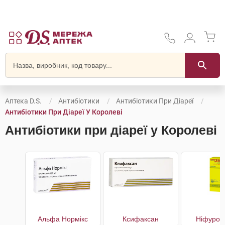
Аптека D.S.
Антибіотики
Антибіотики При Діареї
Антибіотики При Діареї У Королеві
Антибіотики при діареї у Королеві
Альфа Нормікс
Ксифаксан
Ніфурок