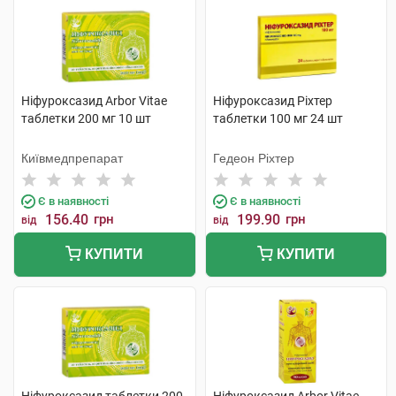
Ніфуроксазид Arbor Vitae
Ніфуроксазид Ріхтер
таблетки 200 мг 10 шт
таблетки 100 мг 24 шт
Київмедпрепарат
Гедеон Ріхтер
Є в наявності
Є в наявності
156.40
грн
199.90
грн
від
від
КУПИТИ
КУПИТИ