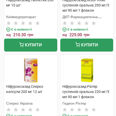
Ніфуроксазид таблетки 200
Ніфуроксазид Arbor Vitae
мг 10 шт
суспензія оральна 200 мг/5
мл 90 мл 1 флакон
Київмедпрепарат
ДКП Фармацевтична
фабрика
Є в наявності
Є в наявності
210.30
грн
225.00
грн
від
від
КУПИТИ
КУПИТИ
Ніфуроксазид Сперко
Ніфуроксазид Ріхтер
капсули 200 мг 12 шт
суспензія оральна 220 мг/5
мл 90 мл 1 флакон
Сперко Україна
Гедеон Ріхтер
Є в наявності
Є в наявності