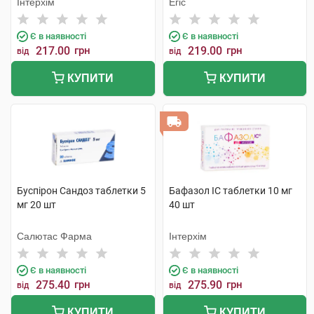
Інтерхім
Егіс
Є в наявності
Є в наявності
217.00
грн
219.00
грн
від
від
КУПИТИ
КУПИТИ
Буспірон Сандоз таблетки 5
Бафазол IC таблетки 10 мг
мг 20 шт
40 шт
Салютас Фарма
Інтерхім
Є в наявності
Є в наявності
275.40
грн
275.90
грн
від
від
КУПИТИ
КУПИТИ