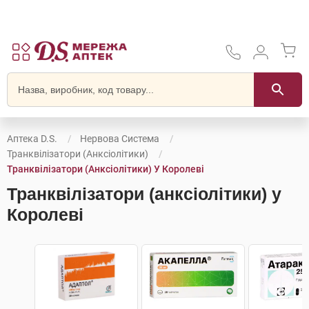
Аптека D.S.
Нервова Система
Транквілізатори (анксіолітики)
Транквілізатори (анксіолітики) У Королеві
Транквілізатори (анксіолітики) у
Королеві