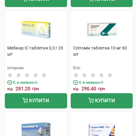
Мебікар IC таблетки 0,3 г 20
Спітомін таблетки 10 мг 60
шт
шт
Інтерхім
Егіс
Є в наявності
Є в наявності
281.20
грн
290.40
грн
від
від
КУПИТИ
КУПИТИ