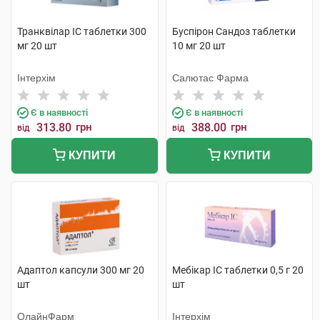
Транквілар IC таблетки 300
Буспірон Сандоз таблетки
мг 20 шт
10 мг 20 шт
Інтерхім
Салютас Фарма
Є в наявності
Є в наявності
313.80
грн
388.00
грн
від
від
КУПИТИ
КУПИТИ
Адаптол капсули 300 мг 20
Мебікар IC таблетки 0,5 г 20
шт
шт
ОлайнФарм
Інтерхім