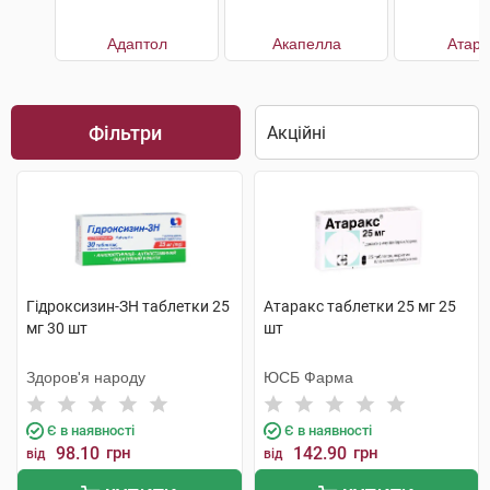
Адаптол
Акапелла
Атара
Фільтри
Гідроксизин-ЗН таблетки 25
Атаракс таблетки 25 мг 25
мг 30 шт
шт
Здоров'я народу
ЮСБ Фарма
Є в наявності
Є в наявності
98.10
грн
142.90
грн
від
від