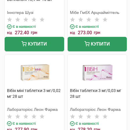
Іннотера Шузі
Мібе ГмбХ Арцнайміттель
Є в наявності
Є в наявності
272.40
грн
273.00
грн
від
від
КУПИТИ
КУПИТИ
Вібін міні таблетки 3 мг/0,02
Вібін таблетки 3 мг/0,03 мг
мг 28 шт
28 шт
Лабораторіос Леон Фарма
Лабораторіос Леон Фарма
Є в наявності
Є в наявності
277.90
грн
278.20
грн
від
від