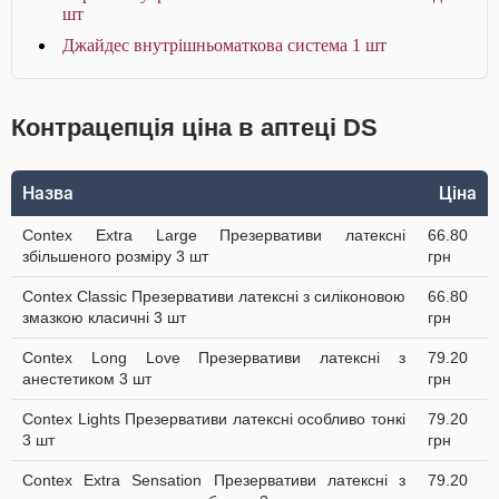
шт
Джайдес внутрішньоматкова система 1 шт
Контрацепція ціна в аптеці DS
Назва
Ціна
Contex Extra Large Презервативи латексні
66.80
збільшеного розміру 3 шт
грн
Contex Classic Презервативи латексні з силіконовою
66.80
змазкою класичні 3 шт
грн
Contex Long Love Презервативи латексні з
79.20
анестетиком 3 шт
грн
Contex Lights Презервативи латексні особливо тонкі
79.20
3 шт
грн
Contex Extra Sensation Презервативи латексні з
79.20