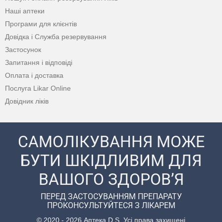
Наші аптеки
Програми для клієнтів
Довідка і Служба резервування
Застосунок
Запитання і відповіді
Оплата і доставка
Послуга Likar Online
Довідник ліків
САМОЛІКУВАННЯ МОЖЕ
БУТИ ШКІДЛИВИМ ДЛЯ
ВАШОГО ЗДОРОВ’Я
ПЕРЕД ЗАСТОСУВАННЯМ ПРЕПАРАТУ
ПРОКОНСУЛЬТУЙТЕСЯ З ЛІКАРЕМ
© 2020 - 2026 Аптека D.S. Усі права захищені