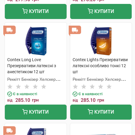
КУПИТИ
КУПИТИ
Contex Long Love
Contex Lights Презервативи
Презервативи латексні з
латексні особливо тонкі 12
анестетиком 12 шт
шт
Реккітт Бенкізер Хелскер
Реккітт Бенкізер Хелскер
Мануфектурінг
Мануфектурінг
Є в наявності
Є в наявності
285.10
грн
285.10
грн
від
від
КУПИТИ
КУПИТИ