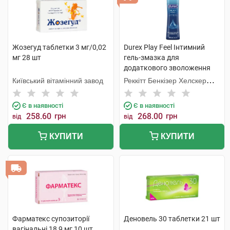
Жозегуд таблетки 3 мг/0,02
Durex Play Feel Інтимний
мг 28 шт
гель-змазка для
додаткового зволоження
100 мл флакон
Київський вітамінний завод
Реккітт Бенкізер Хелскер
Мануфектурінг
Є в наявності
Є в наявності
258.60
грн
268.00
грн
від
від
КУПИТИ
КУПИТИ
Фарматекс супозиторії
Деновель 30 таблетки 21 шт
вагінальні 18,9 мг 10 шт