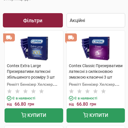
Фільтри
Contex Extra Large
Contex Classic Презервативи
Презервативи латексні
латексні з силіконовою
збільшеного розміру 3 шт
змазкою класичні 3 шт
Реккітт Бенкізер Хелскер
Реккітт Бенкізер Хелскер
Мануфектурінг
Мануфектурінг
Є в наявності
Є в наявності
66.80
грн
66.80
грн
від
від
КУПИТИ
КУПИТИ