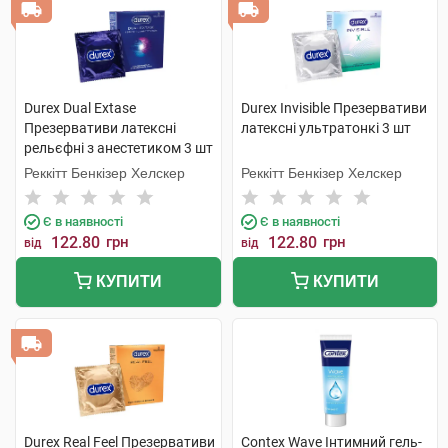
Durex Dual Extase
Durex Invisible Презервативи
Презервативи латексні
латексні ультратонкі 3 шт
рельєфні з анестетиком 3 шт
Реккітт Бенкізер Хелскер
Реккітт Бенкізер Хелскер
Є в наявності
Є в наявності
122.80
грн
122.80
грн
від
від
КУПИТИ
КУПИТИ
Durex Real Feel Презервативи
Contex Wave Інтимний гель-