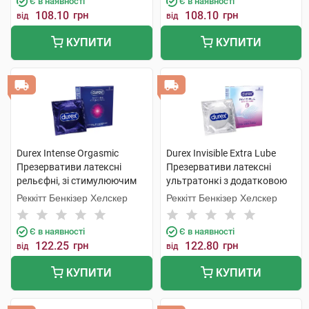
Є в наявності
Є в наявності
108.10
грн
108.10
грн
від
від
КУПИТИ
КУПИТИ
Durex Intense Orgasmic
Durex Invisible Extra Lube
Презервативи латексні
Презервативи латексні
рельєфні, зі стимулюючим
ультратонкі з додатковою
гелем-змазкою 3 шт
змазкою 3 шт
Реккітт Бенкізер Хелскер
Реккітт Бенкізер Хелскер
Є в наявності
Є в наявності
122.25
грн
122.80
грн
від
від
КУПИТИ
КУПИТИ