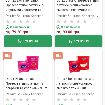
Contex Extra Sensation
Durex Classic Презервативи
Презервативи латексні з
латексні з силіконовою
крупними крапками та
змазкою класичні 3 шт
ребрами 3 шт
Реккітт Бенкізер Хелскер
Реккітт Бенкізер Хелскер
Мануфектурінг
Є в наявності
Є в наявності
79.20
грн
93.00
грн
від
від
КУПИТИ
КУПИТИ
Durex Pleasuremax
Durex Elite Презервативи
Презервативи латексні з
латексні з силіконовою
ребрами та крапками 3 шт
змазкою тонкі 3 шт
Реккітт Бенкізер Хелскер
Реккітт Бенкізер Хелскер
Мануфектурінг
Мануфектурінг