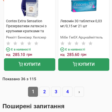
Contex Extra Sensation
Левомін 30 таблетки 0,03
Презервативи латексні з
мг/0,15 мг 21 шт
крупними крапками та
ребрами 12 шт
Реккітт Бенкізер Хелскер
Мібе ГмбХ Арцнайміттель
Є в наявності
Є в наявності
285.10
грн
285.60
грн
від
від
КУПИТИ
КУПИТИ
Показано
36
з
115
1
2
3
4
›
Поширені запитання