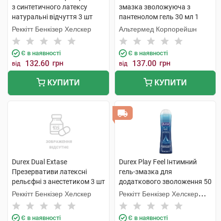
з синтетичного латексу
змазка зволожуюча з
натуральні відчуття 3 шт
пантенолом гель 30 мл 1
туба
Реккітт Бенкізер Хелскер
Альтермед Корпорейшн
Є в наявності
Є в наявності
132.60
грн
137.00
грн
від
від
КУПИТИ
КУПИТИ
Durex Dual Extase
Durex Play Feel Інтимний
Презервативи латексні
гель-змазка для
рельєфні з анестетиком 3 шт
додаткового зволоження 50
мл 1 флакон
Реккітт Бенкізер Хелскер
Реккітт Бенкізер Хелскер
Мануфектурінг
Є в наявності
Є в наявності