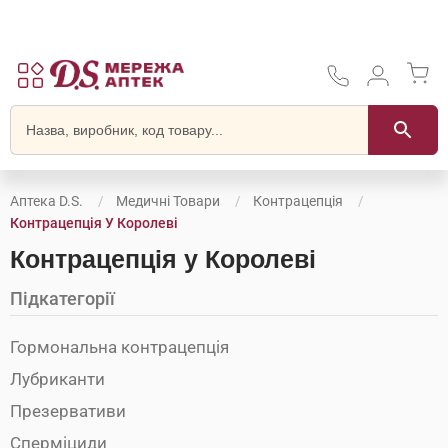
Аптека D.S.
Медичні Товари
Контрацепція
Контрацепція У Королеві
Контрацепція у Королеві
Підкатегорії
Гормональна контрацепція
Лубриканти
Презервативи
Сперміциди