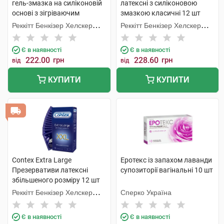
гель-змазка на силіконовій
латексні з силіконовою
основі з зігріваючим
змазкою класичні 12 шт
ефектом 50 мл 1 флакон
Реккітт Бенкізер Хелскер
Реккітт Бенкізер Хелскер
Мануфектурінг
Мануфектурінг
Є в наявності
Є в наявності
222.00
грн
228.60
грн
від
від
КУПИТИ
КУПИТИ
Contex Extra Large
Еротекс із запахом лаванди
Презервативи латексні
супозиторії вагінальні 10 шт
збільшеного розміру 12 шт
Реккітт Бенкізер Хелскер
Сперко Україна
Мануфектурінг
Є в наявності
Є в наявності