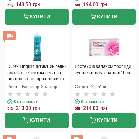
143.50
грн
194.00
грн
від
від
КУПИТИ
КУПИТИ
Durex Tingling Інтимний гель-
Еротекс із запахом троянди
змазка з ефектом легкого
супозиторії вагінальні 10 шт
поколювання прохолоди та
зігрівання 50 мл 1 туба
Реккітт Бенкізер Хелскер
Сперко Україна
Є в наявності
Є в наявності
213.00
грн
214.80
грн
від
від
КУПИТИ
КУПИТИ