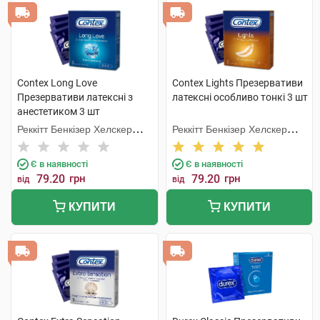
Contex Long Love
Contex Lights Презервативи
Презервативи латексні з
латексні особливо тонкі 3 шт
анестетиком 3 шт
Реккітт Бенкізер Хелскер
Реккітт Бенкізер Хелскер
Мануфектурінг
Мануфектурінг
Є в наявності
Є в наявності
79.20
грн
79.20
грн
від
від
КУПИТИ
КУПИТИ