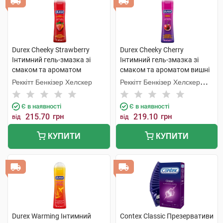
Durex Cheeky Strawberry
Durex Cheeky Cherry
Інтимний гель-змазка зі
Інтимний гель-змазка зі
смаком та ароматом
смаком та ароматом вишні
полуниці 50 мл 1 флакон
50 мл 1 флакон
Реккітт Бенкізер Хелскер
Реккітт Бенкізер Хелскер
Мануфектурінг
Є в наявності
Є в наявності
215.70
грн
219.10
грн
від
від
КУПИТИ
КУПИТИ
Durex Warming Інтимний
Contex Classic Презервативи