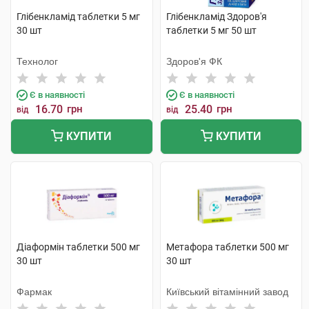
Глібенкламід таблетки 5 мг
Глібенкламід Здоров'я
30 шт
таблетки 5 мг 50 шт
Технолог
Здоров'я ФК
Є в наявності
Є в наявності
16.70
грн
25.40
грн
від
від
КУПИТИ
КУПИТИ
Діаформін таблетки 500 мг
Метафора таблетки 500 мг
30 шт
30 шт
Фармак
Київський вітамінний завод