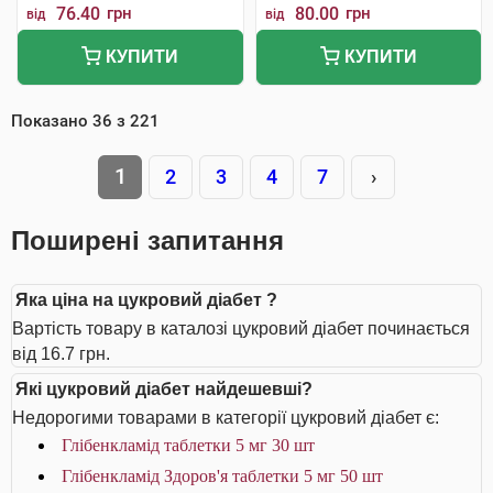
76.40
грн
80.00
грн
від
від
КУПИТИ
КУПИТИ
Показано
36
з
221
1
2
3
4
7
›
Поширені запитання
Яка ціна на цукровий діабет ?
Вартість товару в каталозі цукровий діабет починається
від 16.7 грн.
Які цукровий діабет найдешевші?
Недорогими товарами в категорії цукровий діабет є:
Глібенкламід таблетки 5 мг 30 шт
Глібенкламід Здоров'я таблетки 5 мг 50 шт