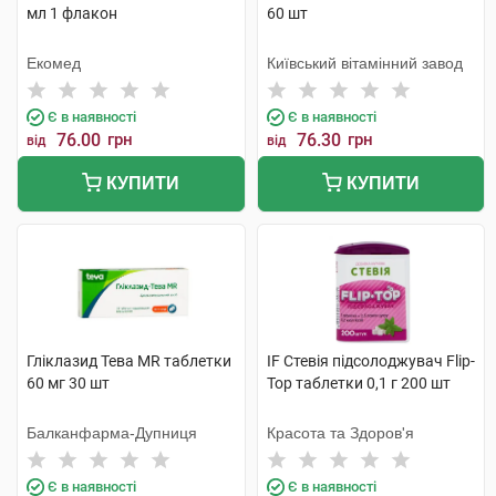
мл 1 флакон
60 шт
Екомед
Київський вітамінний завод
Є в наявності
Є в наявності
76.00
грн
76.30
грн
від
від
КУПИТИ
КУПИТИ
Гліклазид Тева MR таблетки
IF Стевія підсолоджувач Flip-
60 мг 30 шт
Top таблетки 0,1 г 200 шт
Балканфарма-Дупниця
Красота та Здоров'я
Є в наявності
Є в наявності