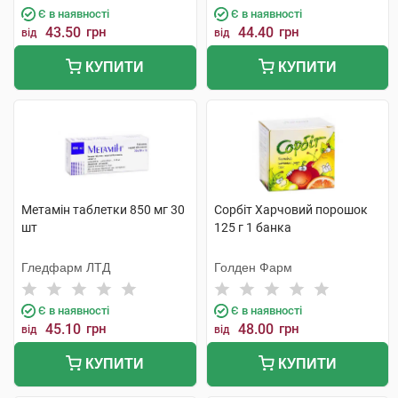
Є в наявності
Є в наявності
43.50
грн
44.40
грн
від
від
КУПИТИ
КУПИТИ
Метамін таблетки 850 мг 30
Сорбіт Харчовий порошок
шт
125 г 1 банка
Гледфарм ЛТД
Голден Фарм
Є в наявності
Є в наявності
45.10
грн
48.00
грн
від
від
КУПИТИ
КУПИТИ