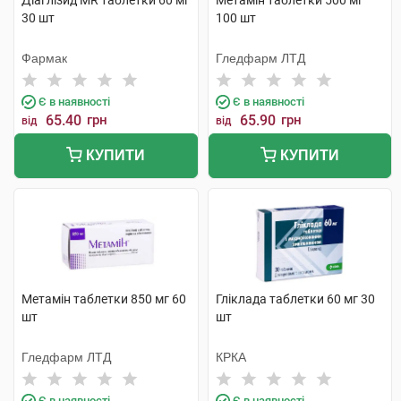
Діаглізид MR таблетки 60 мг
Метамін таблетки 500 мг
30 шт
100 шт
Фармак
Гледфарм ЛТД
Є в наявності
Є в наявності
65.40
грн
65.90
грн
від
від
КУПИТИ
КУПИТИ
Метамін таблетки 850 мг 60
Гліклада таблетки 60 мг 30
шт
шт
Гледфарм ЛТД
КРКА
Є в наявності
Є в наявності