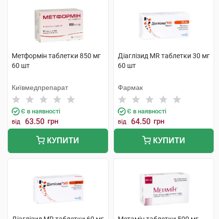
Метформін таблетки 850 мг
Діаглізид MR таблетки 30 мг
60 шт
60 шт
Київмедпрепарат
Фармак
Є в наявності
Є в наявності
63.50
грн
64.50
грн
від
від
КУПИТИ
КУПИТИ