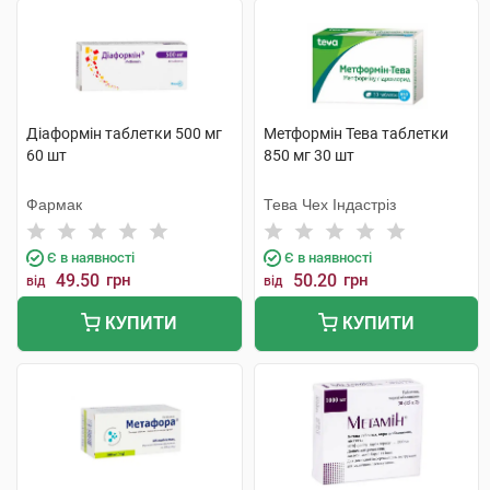
Діаформін таблетки 500 мг
Метформін Тева таблетки
60 шт
850 мг 30 шт
Фармак
Тева Чех Індастріз
Є в наявності
Є в наявності
49.50
грн
50.20
грн
від
від
КУПИТИ
КУПИТИ