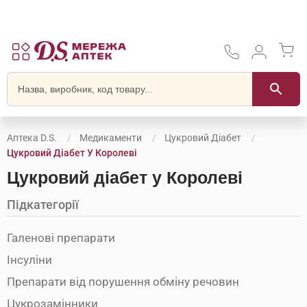
Аптека D.S.
Медикаменти
Цукровий Діабет
Цукровий Діабет У Королеві
Цукровий діабет у Королеві
Підкатегорії
Галенові препарати
Інсуліни
Препарати від порушення обміну речовин
Цукрозамінники