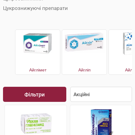
Цукрознижуючі препарати
Айглімет
Айгліп
Айла
Фільтри