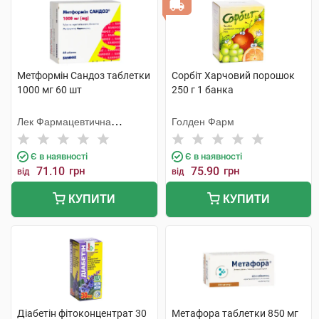
Метформін Сандоз таблетки
Сорбіт Харчовий порошок
1000 мг 60 шт
250 г 1 банка
Лек Фармацевтична
Голден Фарм
компанія
Є в наявності
Є в наявності
71.10
грн
75.90
грн
від
від
КУПИТИ
КУПИТИ
Діабетін фітоконцентрат 30
Метафора таблетки 850 мг