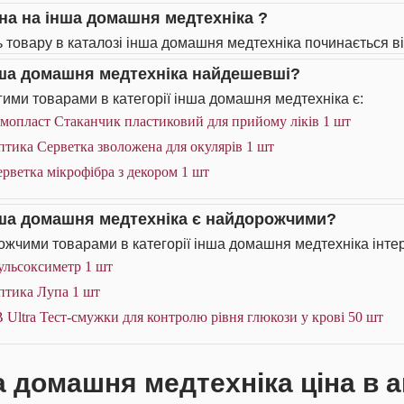
іна на інша домашня медтехніка ?
ь товару в каталозі інша домашня медтехніка починається від
нша домашня медтехніка найдешевші?
ими товарами в категорії інша домашня медтехніка є:
мопласт Стаканчик пластиковий для прийому ліків 1 шт
тика Серветка зволожена для окулярів 1 шт
рветка мікрофібра з декором 1 шт
нша домашня медтехніка є найдорожчими?
жчими товарами в категорії інша домашня медтехніка інтер
ульсоксиметр 1 шт
птика Лупа 1 шт
 Ultra Тест-смужки для контролю рівня глюкози у крові 50 шт
а домашня медтехніка ціна в а