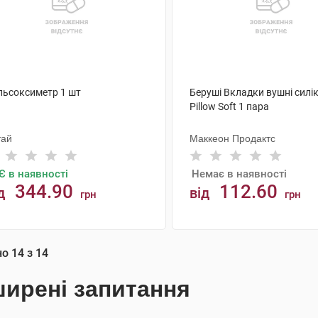
льсоксиметр 1 шт
Беруші Вкладки вушні силі
Pillow Soft 1 пара
тай
Маккеон Продактс
Є в наявності
Немає в наявності
344.90
112.60
д
від
грн
грн
АНАЛОГИ
КУПИТИ
но
14
з
14
ирені запитання