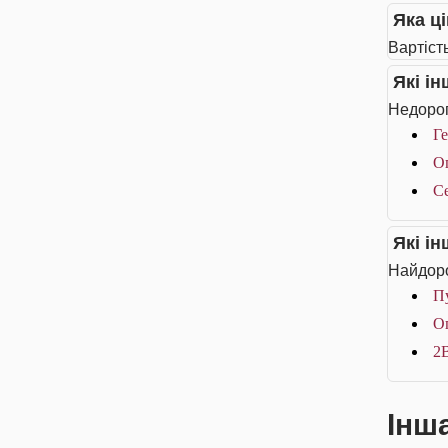
Яка ц
Вартіст
Які і
Недорог
Ге
Оп
Се
Які і
Найдоро
П
О
2B
Інш