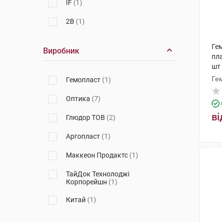
IF
(1)
2B
(1)
Ге
Виробник
пла
шт
Ге
Гемопласт
(1)
Оптика
(7)
ві
Глюдор ТОВ
(2)
Аргопласт
(1)
Маккеон Продактс
(1)
ТайДок Технолоджі
Корпорейшн
(1)
Китай
(1)