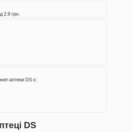
 2.9 грн.
нет-аптеки DS є:
птеці DS