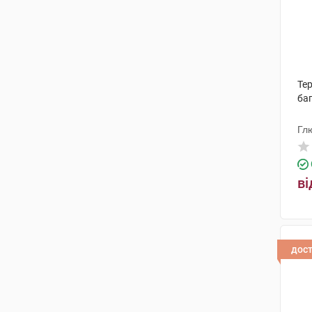
Те
баг
Гл
ві
дос