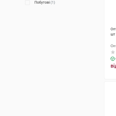
Побутові
(1)
Оп
шт
Оп
ві