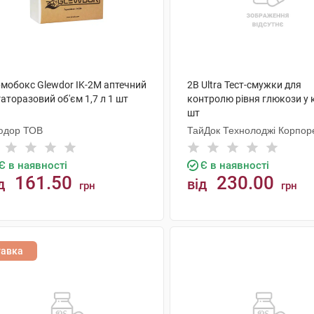
рмобокс Glewdor IK-2M аптечний
2B Ultra Тест-смужки для
аторазовий об'єм 1,7 л 1 шт
контролю рівня глюкози у 
шт
юдор ТОВ
ТайДок Технолоджі Корпо
Є в наявності
Є в наявності
161.50
230.00
д
від
грн
грн
КУПИТИ
КУПИТИ
тавка