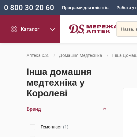
0 800 30 20 60
Програми для клієнтів
Робота у 
Каталог
Аптека D.S.
Домашня Медтехніка
Інша Домаш
Інша домашня
медтехніка у
Королеві
Бренд
Гемопласт
(1)