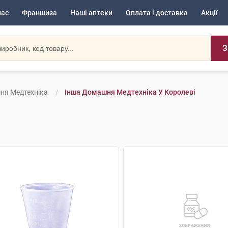
нас
Франшиза
Наші аптеки
Оплата і доставка
Акції
З
ня Медтехніка
Інша Домашня Медтехніка У Королеві