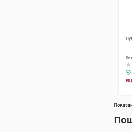
Пу
Ки
ві
Показа
Пош