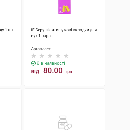
ду 1 шт
IF Беруші антишумові вкладки для
вух 1 пара
Аргопласт
Є в наявності
80.00
від
грн
КУПИТИ