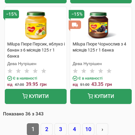
−15%
−15%
Milupa Пюре Персик, яблуко і
Milupa Пюре Чорнослив з 4
банан з 6 місяців 125 г 1
місяців 125 г 1 банка
банка
Дева Нутрішен
Дева Нутрішен
Є в наявності
Є в наявності
39.95
43.35
грн
грн
від
47.00
від
51.00
КУПИТИ
КУПИТИ
Показано
36
з
343
1
2
3
4
10
›