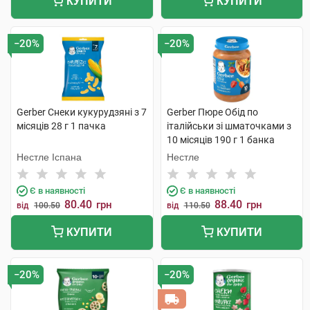
КУПИТИ
КУПИТИ
−20%
−20%
Gerber Снеки кукурудзяні з 7
Gerber Пюре Обід по
місяців 28 г 1 пачка
італійськи зі шматочками з
10 місяців 190 г 1 банка
Нестле Іспана
Нестле
Є в наявності
Є в наявності
80.40
88.40
грн
грн
від
100.50
від
110.50
КУПИТИ
КУПИТИ
−20%
−20%