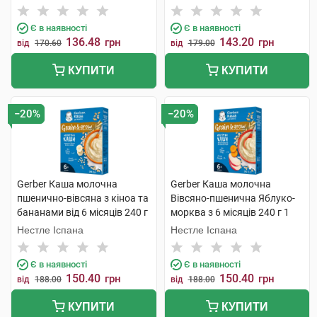
Є в наявності
Є в наявності
136.48
143.20
грн
грн
від
170.60
від
179.00
КУПИТИ
КУПИТИ
−20%
−20%
Gerber Каша молочна
Gerber Каша молочна
пшенично-вівсяна з кіноа та
Вівсяно-пшенична Яблуко-
бананами від 6 місяців 240 г
морква з 6 місяців 240 г 1
1 коробка
коробка
Нестле Іспана
Нестле Іспана
Є в наявності
Є в наявності
150.40
150.40
грн
грн
від
188.00
від
188.00
КУПИТИ
КУПИТИ