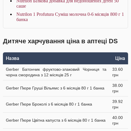
Nutrilon Білкова добавка для недоношених дітей 50
саше
Nutrilon 1 Profutura Суміш молочна 0-6 місяців 800 г 1
банка
Дитяче харчування ціна в аптеці DS
Назва
Ціна
Gerber Батончик фруктово-злаковий Чорниця та
33.60
чорна смородина з 12 місяців 25 г
грн
38.00
Gerber Пюре Груші Вільямс з 6 місяців 80 г 1 банка
грн
39.92
Gerber Пюре Броколі з 6 місяців 80 г 1 банка
грн
40.00
Gerber Пюре Цвітна капуста з 6 місяців 80 г 1 банка
грн