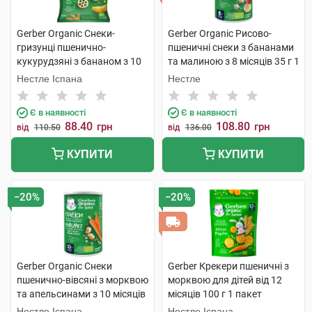
Gerber Organic Снеки-
Gerber Organic Рисово-
гризунці пшенично-
пшеничні снеки з бананами
кукурудзяні з бананом з 10
та малиною з 8 місяців 35 г 1
місяців 28 г 1 пачка
банка
Нестле Іспана
Нестле
Є в наявності
Є в наявності
88.40
108.80
грн
грн
від
110.50
від
136.00
КУПИТИ
КУПИТИ
−20%
−20%
Gerber Organic Снеки
Gerber Крекери пшеничні з
пшенично-вівсяні з морквою
морквою для дітей від 12
та апельсинами з 10 місяців
місяців 100 г 1 пакет
35 г 1 банка
Нестле Іспана
Нестле Іспана