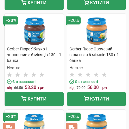
КУПИТИ
КУПИТИ
−20%
−20%
Gerber Пюре Яблуко і
Gerber Пюре Овочевий
чорнослив з 6 місяців 130 г 1
салатик з 6 місяців 130 г 1
банка
банка
Нестле
Нестле
Є в наявності
Є в наявності
53.20
56.00
грн
грн
від
66.50
від
70.00
КУПИТИ
КУПИТИ
−20%
−20%