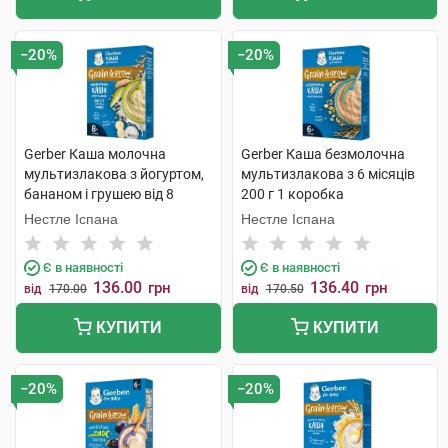
−20%
−20%
Gerber Каша молочна
Gerber Каша безмолочна
мультизлакова з йогуртом,
мультизлакова з 6 місяців
бананом і грушею від 8
200 г 1 коробка
місяців 240 г 1 коробка
Нестле Іспана
Нестле Іспана
Є в наявності
Є в наявності
136.00
136.40
грн
грн
від
170.00
від
170.50
КУПИТИ
КУПИТИ
−20%
−20%