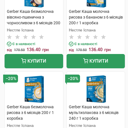
Gerber Каша безмолочна
Gerber Каша молочна
вівсяно-пшенична з
рисова з бананом з 6 місяців
чорносливом з 6 місяців 200
200 г 1 коробка
г 1 коробка
Нестле Іспана
Нестле Іспана
Є в наявності
Є в наявності
136.40
136.40
грн
грн
від
170.50
від
170.50
КУПИТИ
КУПИТИ
−20%
−20%
Gerber Каша безмолочна
Gerber Каша молочна
рисова з 6 місяців 200 г 1
мультизлакова з 6 місяців
коробка
240 г 1 коробка
Нестле Іспана
Нестле Іспана