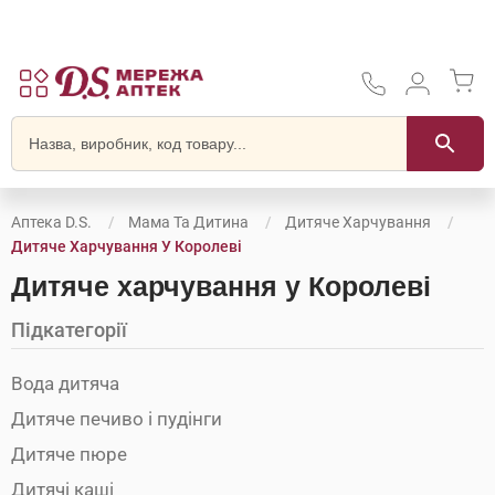
Аптека D.S.
Мама Та Дитина
Дитяче Харчування
Дитяче Харчування У Королеві
Дитяче харчування у Королеві
Підкатегорії
Вода дитяча
Дитяче печиво і пудінги
Дитяче пюре
Дитячі каші