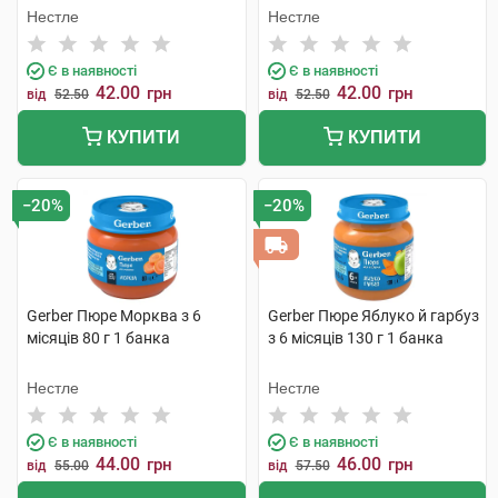
Нестле
Нестле
Є в наявності
Є в наявності
42.00
42.00
грн
грн
від
52.50
від
52.50
КУПИТИ
КУПИТИ
−20%
−20%
Gerber Пюре Морква з 6
Gerber Пюре Яблуко й гарбуз
місяців 80 г 1 банка
з 6 місяців 130 г 1 банка
Нестле
Нестле
Є в наявності
Є в наявності
44.00
46.00
грн
грн
від
55.00
від
57.50