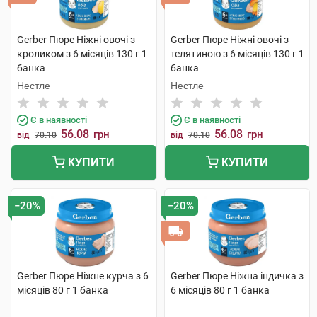
Gerber Пюре Ніжні овочі з
Gerber Пюре Ніжні овочі з
кроликом з 6 місяців 130 г 1
телятиною з 6 місяців 130 г 1
банка
банка
Нестле
Нестле
Є в наявності
Є в наявності
56.08
56.08
грн
грн
від
70.10
від
70.10
КУПИТИ
КУПИТИ
−20%
−20%
Gerber Пюре Ніжне курча з 6
Gerber Пюре Ніжна індичка з
місяців 80 г 1 банка
6 місяців 80 г 1 банка