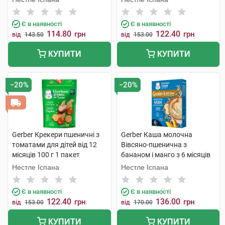
Є в наявності
Є в наявності
114.80
122.40
грн
грн
від
143.50
від
153.00
КУПИТИ
КУПИТИ
−20%
−20%
Gerber Крекери пшеничні з
Gerber Каша молочна
томатами для дітей від 12
Вівсяно-пшенична з
місяців 100 г 1 пакет
бананом і манго з 6 місяців
240 г 1 коробка
Нестле Іспана
Нестле Іспана
Є в наявності
Є в наявності
122.40
136.00
грн
грн
від
153.00
від
170.00
КУПИТИ
КУПИТИ