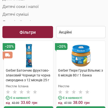
Дитячі соки і напої
Дитячі суміші
Дитячі чаї та відвари
Фільтри
−20%
−20%
Gerber Батончик фруктово-
Gerber Пюре Груші Вільямс з
злаковий Чорниця та чорна
6 місяців 80 г 1 банка
смородина з 12 місяців 25 г
Нестле Іспана
Нестле
Є в наявності
Є в наявності
33.60
38.00
грн
грн
від
42.00
від
47.50