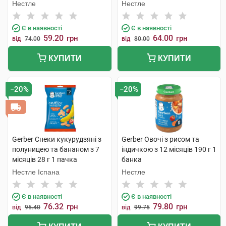
Нестле
Нестле
Є в наявності
Є в наявності
59.20
64.00
грн
грн
від
74.00
від
80.00
КУПИТИ
КУПИТИ
−20%
−20%
Gerber Снеки кукурудзяні з
Gerber Овочі з рисом та
полуницею та бананом з 7
індичкою з 12 місяців 190 г 1
місяців 28 г 1 пачка
банка
Нестле Іспана
Нестле
Є в наявності
Є в наявності
76.32
79.80
грн
грн
від
95.40
від
99.75