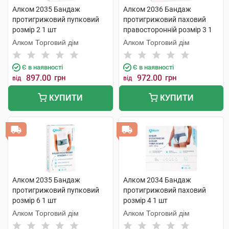
Алком 2035 Бандаж
Алком 2036 Бандаж
протигрижовий пупковий
протигрижовий паховий
розмір 2 1 шт
правосторонній розмір 3 1
шт
Алком Торговий дім
Алком Торговий дім
Є в наявності
Є в наявності
897.00
грн
972.00
грн
від
від
КУПИТИ
КУПИТИ
Алком 2035 Бандаж
Алком 2034 Бандаж
протигрижовий пупковий
протигрижовий паховий
розмір 6 1 шт
розмір 4 1 шт
Алком Торговий дім
Алком Торговий дім