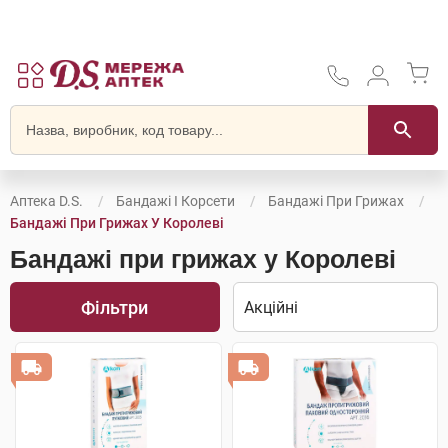
Аптека D.S.
Бандажі І Корсети
Бандажі При Грижах
Бандажі При Грижах У Королеві
Бандажі при грижах у Королеві
Фільтри