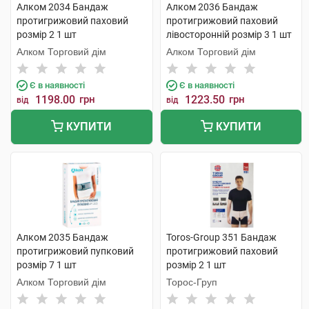
Алком 2034 Бандаж
Алком 2036 Бандаж
протигрижовий паховий
протигрижовий паховий
розмір 2 1 шт
лівосторонній розмір 3 1 шт
Алком Торговий дім
Алком Торговий дім
Є в наявності
Є в наявності
1198.00
грн
1223.50
грн
від
від
КУПИТИ
КУПИТИ
Алком 2035 Бандаж
Toros-Group 351 Бандаж
протигрижовий пупковий
протигрижовий паховий
розмір 7 1 шт
розмір 2 1 шт
Алком Торговий дім
Торос-Груп