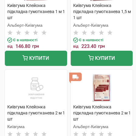
Київгума Клейонка
Київгума Клейонка
підкладна гумотканева 1 м 1
підкладна гумотканева 1,5 м
шт
1 шт
Альберт-Київгума
Альберт-Київгума
Є в наявності
Є в наявності
146.80
грн
223.40
грн
від
від
КУПИТИ
КУПИТИ
Київгума Клейонка
Київгума Клейонка
підкладна гумотканева 2 м 1
підкладна гумотканева 2 м 1
шт
шт
Київгума
Альберт-Київгума