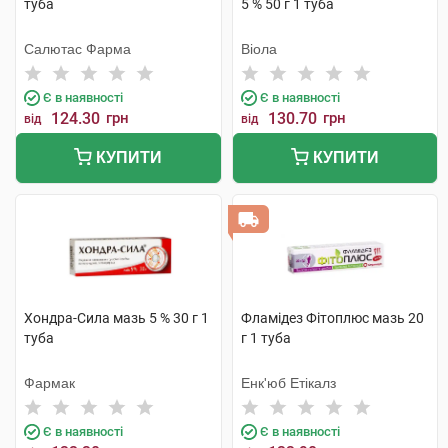
туба
5 % 50 г 1 туба
Салютас Фарма
Віола
Є в наявності
Є в наявності
124.30
грн
130.70
грн
від
від
КУПИТИ
КУПИТИ
Хондра-Сила мазь 5 % 30 г 1
Фламідез Фітоплюс мазь 20
туба
г 1 туба
Фармак
Енк'юб Етікалз
Є в наявності
Є в наявності