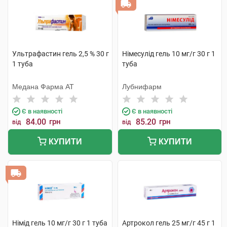
Ультрафастин гель 2,5 % 30 г
Німесулід гель 10 мг/г 30 г 1
1 туба
туба
Медана Фарма АТ
Лубнифарм
Є в наявності
Є в наявності
84.00
грн
85.20
грн
від
від
КУПИТИ
КУПИТИ
Німід гель 10 мг/г 30 г 1 туба
Артрокол гель 25 мг/г 45 г 1