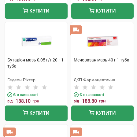
КУПИТИ
КУПИТИ
Бутадіон мазь 0,05 г/г 20 г 1
Меновазан мазь 40 г 1 туба
туба
Гедеон Ріхтер
ДКП Фармацевтична
фабрика
Є в наявності
Є в наявності
188.10
грн
188.80
грн
від
від
КУПИТИ
КУПИТИ