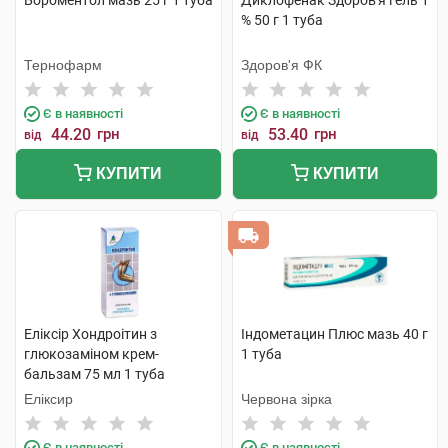
Бороментол мазь 25 г 1 туба
Диклофенак Здоров'я гель 1
% 50 г 1 туба
Тернофарм
Здоров'я ФК
Є в наявності
Є в наявності
44.20
грн
53.40
грн
від
від
КУПИТИ
КУПИТИ
Еліксір Хондроітин з
Індометацин Плюс мазь 40 г
глюкозаміном крем-
1 туба
бальзам 75 мл 1 туба
Еліксир
Червона зірка
Є в наявності
Є в наявності