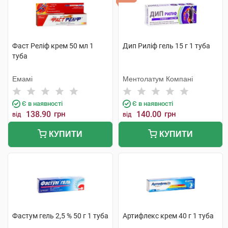
Фаст Реліф крем 50 мл 1
Дип Риліф гель 15 г 1 туба
туба
Емамі
Ментолатум Компані
Є в наявності
Є в наявності
138.90
грн
140.00
грн
від
від
КУПИТИ
КУПИТИ
Фастум гель 2,5 % 50 г 1 туба
Артифлекс крем 40 г 1 туба