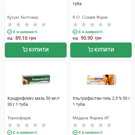
туба
Кусум Хелтхкер
К.О. Славія Фарм
Є в наявності
Є в наявності
89.10
грн
90.90
грн
від
від
КУПИТИ
КУПИТИ
Хондрофлекс мазь 50 мг/г
Ультрафастин гель 2,5 % 50 г
30 г 1 туба
1 туба
Тернофарм
Медана Фарма АТ
Є в наявності
Є в наявності