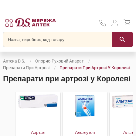
Аптека D.S.
Опорно-Руховий Апарат
Препарати При Артрозі
Препарати При Артрозі У Королеві
Препарати при артрозі у Королеві
Аертал
Алфлутоп
Альго