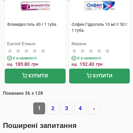
Фламідез гель 40 г 1 туба
Олфен Гідрогель 10 мг/г 50 г
1 туба
Енк'юб Етікалз
Меркле
Є в наявності
Є в наявності
189.80
грн
192.40
грн
від
від
КУПИТИ
КУПИТИ
Показано
36
з
128
1
2
3
4
›
Поширені запитання