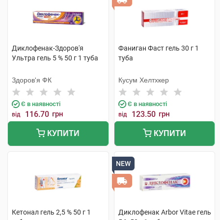
Диклофенак-Здоров'я
Фаниган Фаст гель 30 г 1
Ультра гель 5 % 50 г 1 туба
туба
Здоров'я ФК
Кусум Хелтхкер
Є в наявності
Є в наявності
116.70
грн
123.50
грн
від
від
КУПИТИ
КУПИТИ
NEW
Кетонал гель 2,5 % 50 г 1
Диклофенак Arbor Vitae гель