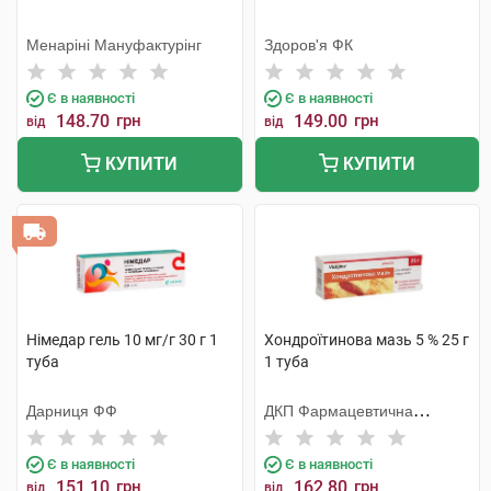
Менаріні Мануфактурінг
Здоров'я ФК
Є в наявності
Є в наявності
148.70
грн
149.00
грн
від
від
КУПИТИ
КУПИТИ
Німедар гель 10 мг/г 30 г 1
Хондроїтинова мазь 5 % 25 г
туба
1 туба
Дарниця ФФ
ДКП Фармацевтична
фабрика
Є в наявності
Є в наявності
151.10
грн
162.80
грн
від
від