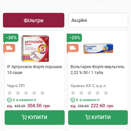
Фільтри
−30%
−25%
IF Артросила Форте порошок
Вольтарен Форте емульгель
10 саше
2,32 % 50 г 1 туба
Чарлі ПП
Халеон КХ С.а.р.л.
Є в наявності
Є в наявності
304.50
222.60
грн
грн
від
435.00
від
296.80
КУПИТИ
КУПИТИ