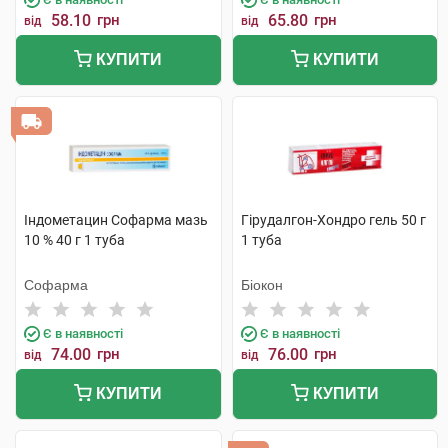
58.10
грн
65.80
грн
від
від
КУПИТИ
КУПИТИ
Індометацин Софарма мазь
Гірудалгон-Хондро гель 50 г
10 % 40 г 1 туба
1 туба
Софарма
Біокон
Є в наявності
Є в наявності
74.00
грн
76.00
грн
від
від
КУПИТИ
КУПИТИ