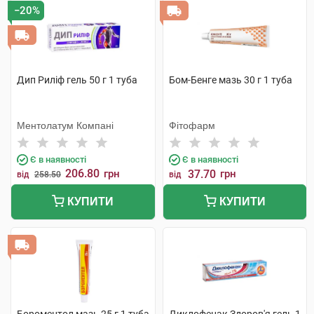
−20%
Дип Риліф гель 50 г 1 туба
Бом-Бенге мазь 30 г 1 туба
Ментолатум Компані
Фітофарм
Є в наявності
Є в наявності
206.80
грн
37.70
грн
від
258.50
від
КУПИТИ
КУПИТИ