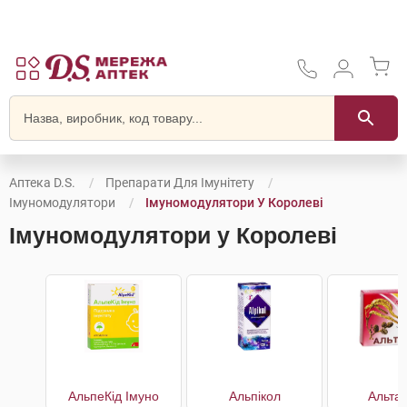
Аптека D.S.
Препарати Для Імунітету
Імуномодулятори
Імуномодулятори У Королеві
Імуномодулятори у Королеві
АльпеКід Імуно
Альпікол
Альта