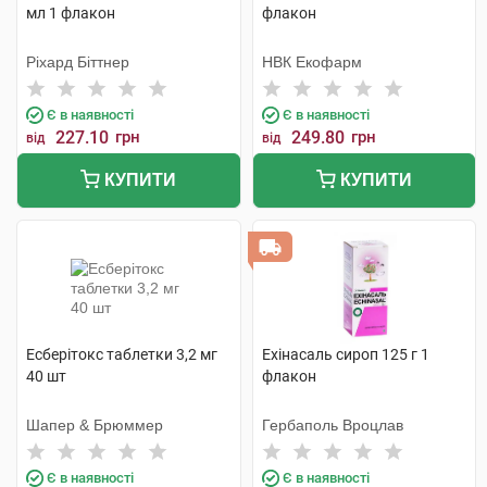
мл 1 флакон
флакон
Ріхард Біттнер
НВК Екофарм
Є в наявності
Є в наявності
227.10
грн
249.80
грн
від
від
КУПИТИ
КУПИТИ
Есберітокс таблетки 3,2 мг
Ехінасаль сироп 125 г 1
40 шт
флакон
Шапер & Брюммер
Гербаполь Вроцлав
Є в наявності
Є в наявності