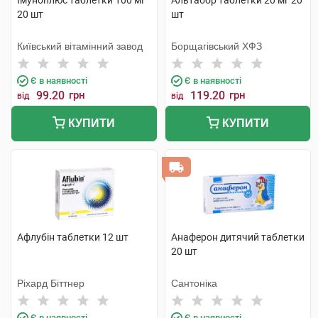
Імуноплюс таблетки 100 мг
Альтабор таблетки 20 мг 20
20 шт
шт
Київський вітамінний завод
Борщагівський ХФЗ
Є в наявності
Є в наявності
99.20
грн
119.20
грн
від
від
КУПИТИ
КУПИТИ
Афлубін таблетки 12 шт
Анаферон дитячий таблетки
20 шт
Ріхард Біттнер
Сантоніка
Є в наявності
Є в наявності