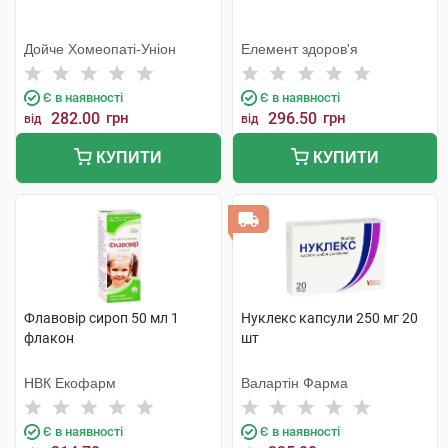
Дойче Хомеопаті-Уніон
Елемент здоров'я
Є в наявності
Є в наявності
282.00
грн
296.50
грн
від
від
КУПИТИ
КУПИТИ
Флавовір сироп 50 мл 1
Нуклекс капсули 250 мг 20
флакон
шт
НВК Екофарм
Валартін Фарма
Є в наявності
Є в наявності