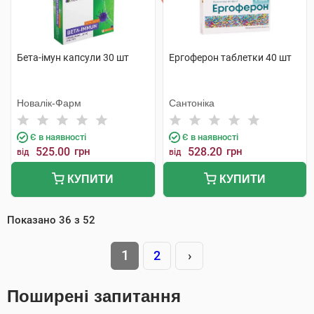
Бета-імун капсули 30 шт
Ергоферон таблетки 40 шт
Новалік-Фарм
Сантоніка
Є в наявності
Є в наявності
525.00
грн
528.20
грн
від
від
КУПИТИ
КУПИТИ
Показано
36
з
52
1
2
›
Поширені запитання