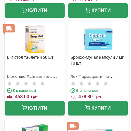
КУПИТИ
КУПИТИ
Енгістол таблетки 50 шт
Бронхо-Мунал капсули 7 мг
10 шт
Біологіше Хайльміттель
Лек Фармацевтична
Хеель
компанія
Є в наявності
Є в наявності
453.00
грн
478.80
грн
від
від
КУПИТИ
КУПИТИ