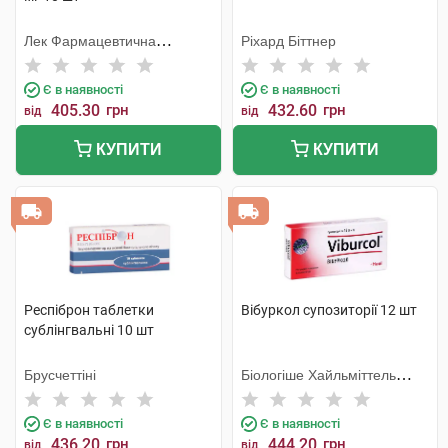
Лек Фармацевтична
Ріхард Біттнер
компанія
Є в наявності
Є в наявності
405.30
грн
432.60
грн
від
від
КУПИТИ
КУПИТИ
Респіброн таблетки
Вібуркол супозиторії 12 шт
сублінгвальні 10 шт
Брусчеттіні
Біологіше Хайльміттель
Хеель
Є в наявності
Є в наявності
436.20
грн
444.20
грн
від
від