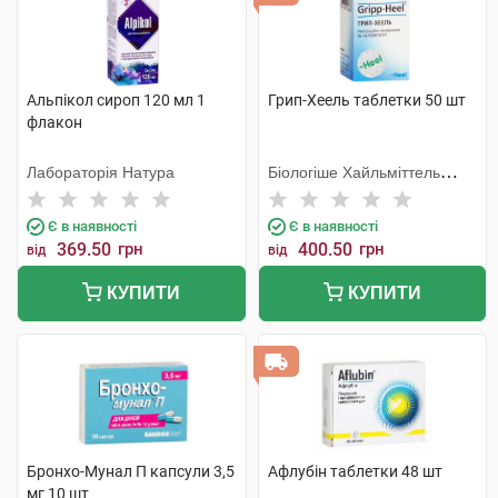
Альпікол сироп 120 мл 1
Грип-Хеель таблетки 50 шт
флакон
Лабораторія Натура
Біологіше Хайльміттель
Хеель
Є в наявності
Є в наявності
369.50
грн
400.50
грн
від
від
КУПИТИ
КУПИТИ
Бронхо-Мунал П капсули 3,5
Афлубін таблетки 48 шт
мг 10 шт