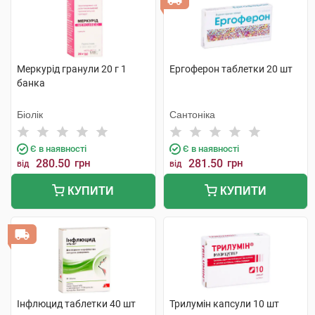
Меркурід гранули 20 г 1
Ергоферон таблетки 20 шт
банка
Біолік
Сантоніка
Є в наявності
Є в наявності
280.50
грн
281.50
грн
від
від
КУПИТИ
КУПИТИ
Інфлюцид таблетки 40 шт
Трилумін капсули 10 шт