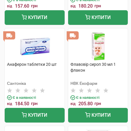
157.60
грн
180.20
грн
від
від
КУПИТИ
КУПИТИ
Анаферон таблетки 20 шт
Флавовір сироп 30 мл 1
флакон
Сантоніка
НВК Екофарм
Є в наявності
Є в наявності
184.50
грн
205.80
грн
від
від
КУПИТИ
КУПИТИ