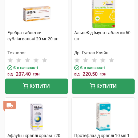
Еребра таблетки
АльпеКід Імуно таблетки 60
сублінгвальні 20 мг 20 шт
шт
Технолог
Др. Густав Кляйн
Є в наявності
Є в наявності
207.40
грн
220.50
грн
від
від
КУПИТИ
КУПИТИ
Афлубін краплі оральні 20
Протефлазід краплі 10 мл 1