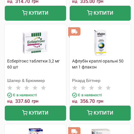
314.70
грн
335.00
грн
від
від
КУПИТИ
КУПИТИ
Есберітокс таблетки 3,2 мг
Афлубін краплі оральні 50
60 шт
мл 1 флакон
Шапер & Брюммер
Ріхард Біттнер
Є в наявності
Є в наявності
337.60
грн
356.70
грн
від
від
КУПИТИ
КУПИТИ