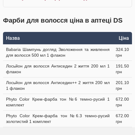
Фарби для волосся ціна в аптеці DS
Назва
Ціна
Babaria Шампунь догляд Зволоження та живлення
324.10
для волосся 500 мл 1 флакон
грн
Лосьйон для волосся Антиседин 2 життя 200 мл 1
191.50
флакон
грн
Лосьйон для волосся Антиседин++ 2 життя 200 мл
201.10
1 флакон
грн
Phyto Color Крем-фарба тон №6 темно-русий 1
672.00
комплект
грн
Phyto Color Крем-фарба тон №6.3 темно-русий
672.00
золотистий 1 комплект
грн