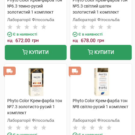
Phyto Color Крем-фарба тон
Phyto Color Крем-фарба тон
№6.3 темно-русий
№5.3 світлий шатен
золотистий 1 комплект
золотистий 1 комплект
Лабораторії Фітосольба
Лабораторії Фітосольба
Є в наявності
Є в наявності
672.00
грн
678.00
грн
від
від
КУПИТИ
КУПИТИ
Phyto Color Крем-фарба тон
Phyto Color Крем-фарба тон
№7.3 золотисто-русий 1
№8 світло-русий 1 комплект
комплект
Лабораторії Фітосольба
Лабораторії Фітосольба
Є в наявності
Є в наявності