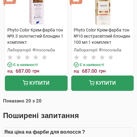
Phyto Color Крем-фарба тон
Phyto Color Крем-фарба тон
№9.3 золотистий блондин 1
№10 екстрасвітлий блондин
комплект
100 мл 1 комплект
Лабораторії Фітосольба
Лабораторії Фітосольба
Є в наявності
Є в наявності
687.00
грн
687.00
грн
від
від
КУПИТИ
КУПИТИ
Показано
20
з
20
Поширені запитання
Яка ціна на фарби для волосся ?