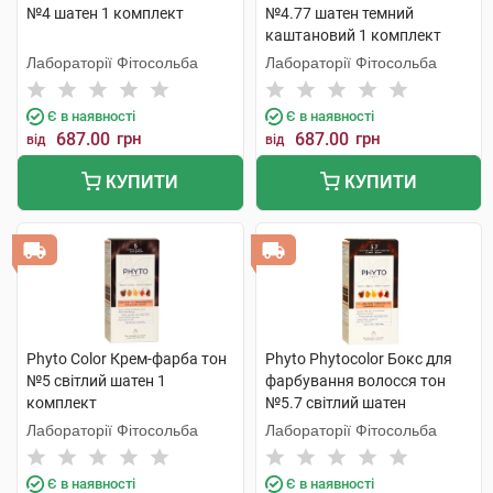
№4 шатен 1 комплект
№4.77 шатен темний
каштановий 1 комплект
Лабораторії Фітосольба
Лабораторії Фітосольба
Є в наявності
Є в наявності
687.00
грн
687.00
грн
від
від
КУПИТИ
КУПИТИ
Phyto Color Крем-фарба тон
Phyto Phytocolor Бокс для
№5 світлий шатен 1
фарбування волосся тон
комплект
№5.7 світлий шатен
каштановий 1 комплект
Лабораторії Фітосольба
Лабораторії Фітосольба
Є в наявності
Є в наявності