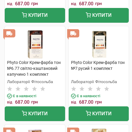
687.00
грн
687.00
грн
від
від
КУПИТИ
КУПИТИ
Phyto Color Крем-фарба тон
Phyto Color Крем-фарба тон
№6.77 світло-каштановий
№7 русий 1 комплект
капучино 1 комплект
Лабораторії Фітосольба
Лабораторії Фітосольба
Є в наявності
Є в наявності
687.00
грн
687.00
грн
від
від
КУПИТИ
КУПИТИ