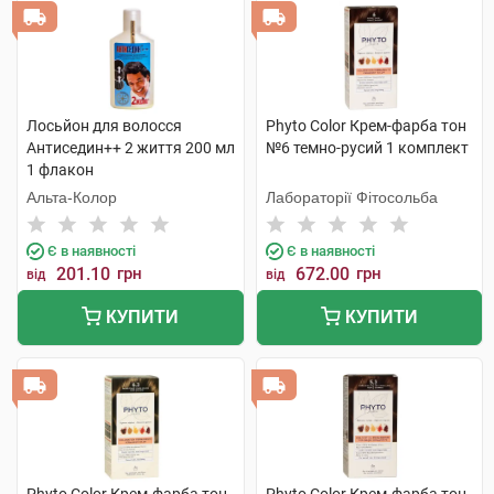
Лосьйон для волосся
Phyto Color Крем-фарба тон
Антиседин++ 2 життя 200 мл
№6 темно-русий 1 комплект
1 флакон
Альта-Колор
Лабораторії Фітосольба
Є в наявності
Є в наявності
201.10
грн
672.00
грн
від
від
КУПИТИ
КУПИТИ