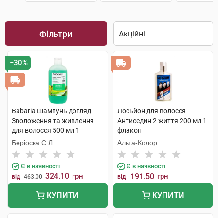
Фільтри
−30%
Babaria Шампунь догляд
Лосьйон для волосся
Зволоження та живлення
Антиседин 2 життя 200 мл 1
для волосся 500 мл 1
флакон
флакон
Беріоска С.Л.
Альта-Колор
Є в наявності
Є в наявності
324.10
грн
191.50
грн
від
463.00
від
КУПИТИ
КУПИТИ