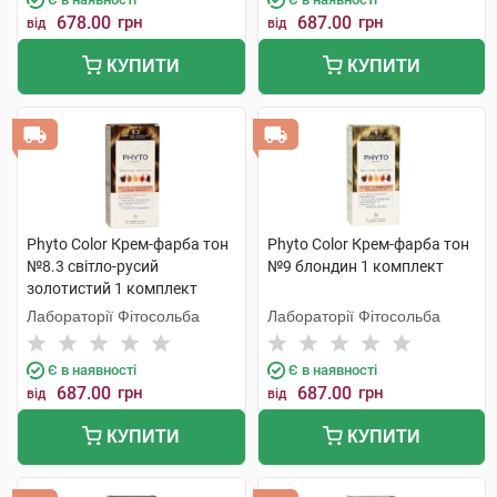
678.00
грн
687.00
грн
від
від
КУПИТИ
КУПИТИ
Phyto Color Крем-фарба тон
Phyto Color Крем-фарба тон
№8.3 світло-русий
№9 блондин 1 комплект
золотистий 1 комплект
Лабораторії Фітосольба
Лабораторії Фітосольба
Є в наявності
Є в наявності
687.00
грн
687.00
грн
від
від
КУПИТИ
КУПИТИ