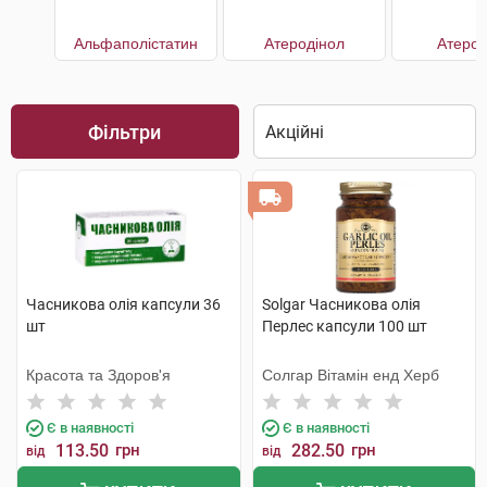
Альфаполістатин
Атеродінол
АтероК
Фільтри
Часникова олія капсули 36
Solgar Часникова олія
шт
Перлес капсули 100 шт
Красота та Здоров'я
Солгар Вітамін енд Херб
Є в наявності
Є в наявності
113.50
грн
282.50
грн
від
від