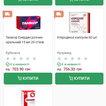
Танікор Енерджі розчин
Атеродінол капсули 60 шт
оральний 15 мл 20 стіків
Ербозета
Нутрімед
Є в наявності
Є в наявності
703.90
грн
756.30
грн
від
від
КУПИТИ
КУПИТИ