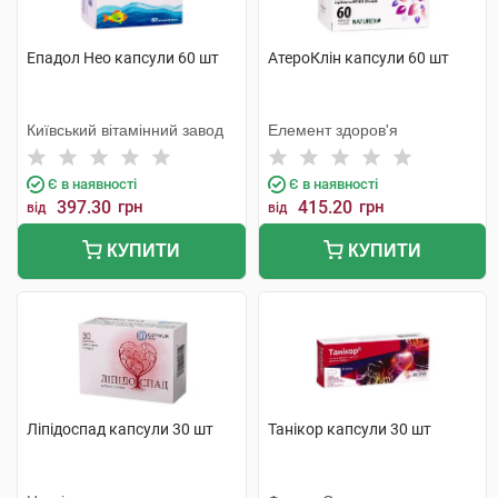
Епадол Нео капсули 60 шт
АтероКлін капсули 60 шт
Київський вітамінний завод
Елемент здоров'я
Є в наявності
Є в наявності
397.30
грн
415.20
грн
від
від
КУПИТИ
КУПИТИ
Ліпідоспад капсули 30 шт
Танікор капсули 30 шт