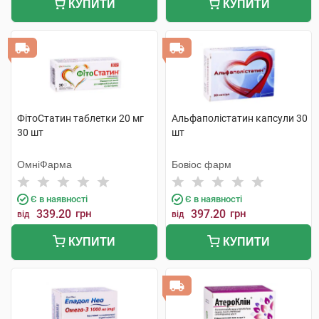
КУПИТИ
КУПИТИ
ФітоСтатин таблетки 20 мг
Альфаполістатин капсули 30
30 шт
шт
ОмніФарма
Бовіос фарм
Є в наявності
Є в наявності
339.20
грн
397.20
грн
від
від
КУПИТИ
КУПИТИ