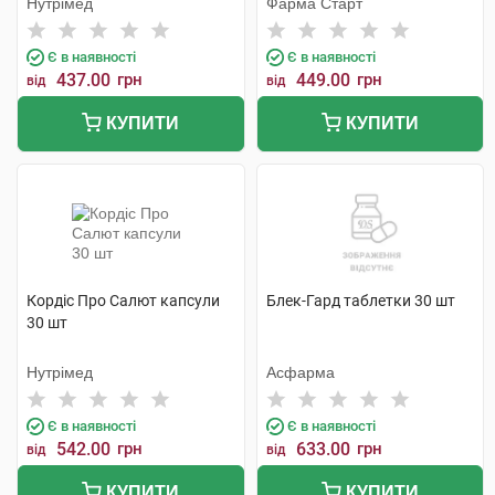
Нутрімед
Фарма Старт
Є в наявності
Є в наявності
437.00
грн
449.00
грн
від
від
КУПИТИ
КУПИТИ
Кордіс Про Салют капсули
Блек-Гард таблетки 30 шт
30 шт
Нутрімед
Асфарма
Є в наявності
Є в наявності
542.00
грн
633.00
грн
від
від
КУПИТИ
КУПИТИ