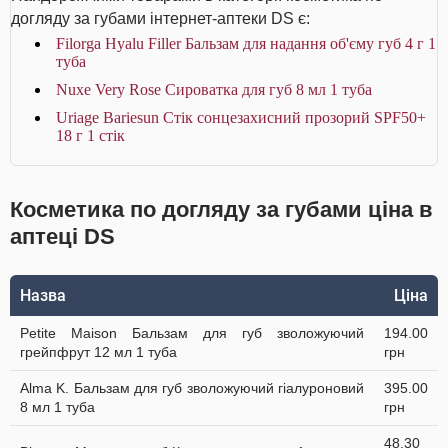
догляду за губами інтернет-аптеки DS є:
Filorga Hyalu Filler Бальзам для надання об'єму губ 4 г 1
туба
Nuxe Very Rose Сироватка для губ 8 мл 1 туба
Uriage Bariesun Стік сонцезахисний прозорий SPF50+
18 г 1 стік
Косметика по догляду за губами ціна в
аптеці DS
Назва
Ціна
Petite Maison Бальзам для губ зволожуючий
194.00
грейпфрут 12 мл 1 туба
грн
Alma K. Бальзам для губ зволожуючий гіалуроновий
395.00
8 мл 1 туба
грн
48.30