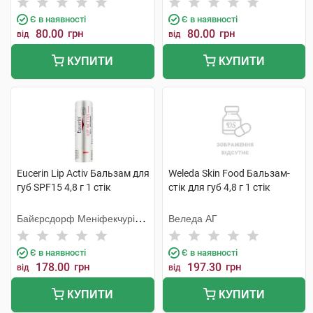
Є в наявності
Є в наявності
80.00
грн
80.00
грн
від
від
КУПИТИ
КУПИТИ
Eucerin Lip Activ Бальзам для
Weleda Skin Food Бальзам-
губ SPF15 4,8 г 1 стік
стік для губ 4,8 г 1 стік
Байєрсдорф Меніфекчурінг
Веледа АГ
Познань
Є в наявності
Є в наявності
178.00
грн
197.30
грн
від
від
КУПИТИ
КУПИТИ