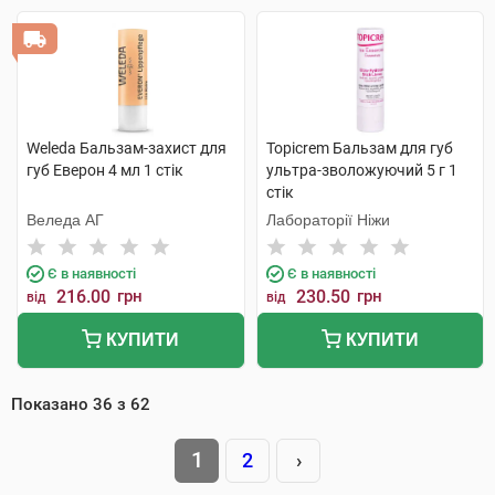
Weleda Бальзам-захист для
Topicrem Бальзам для губ
губ Еверон 4 мл 1 стік
ультра-зволожуючий 5 г 1
стік
Веледа АГ
Лабораторії Ніжи
Є в наявності
Є в наявності
216.00
грн
230.50
грн
від
від
КУПИТИ
КУПИТИ
Показано
36
з
62
1
2
›