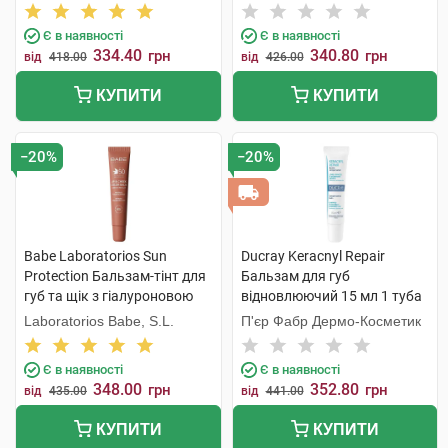
50 Cherry 20 мл 1 туба
50 Velvet 20 мл 1 туба
Є в наявності
Є в наявності
334.40
340.80
грн
грн
від
418.00
від
426.00
КУПИТИ
КУПИТИ
−20%
−20%
Babe Laboratorios Sun
Ducray Keracnyl Repair
Protection Бальзам-тінт для
Бальзам для губ
губ та щік з гіалуроновою
відновлюючий 15 мл 1 туба
кислотою та пептидами SPF
Laboratorios Babe, S.L.
П'єр Фабр Дермо-Косметик
50 Mocha 20 мл 1 туба
Є в наявності
Є в наявності
348.00
352.80
грн
грн
від
435.00
від
441.00
КУПИТИ
КУПИТИ