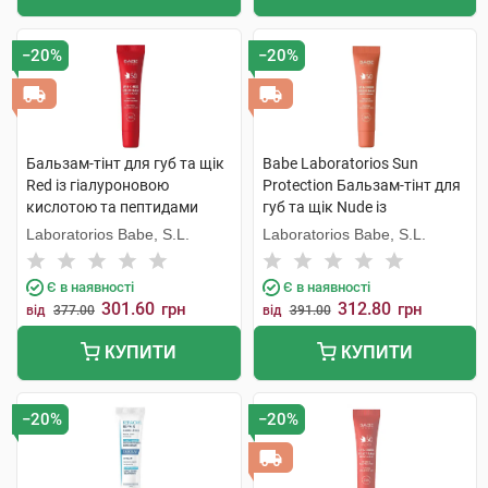
−20%
−20%
Бальзам-тінт для губ та щік
Babe Laboratorios Sun
Red із гіалуроновою
Protection Бальзам-тінт для
кислотою та пептидами
губ та щік Nude із
SPF50 20 мл 1 туба
гіалуроновою кислотою та
Laboratorios Babe, S.L.
Laboratorios Babe, S.L.
пептидами SPF50 20 мл 1
туба
Є в наявності
Є в наявності
301.60
312.80
грн
грн
від
377.00
від
391.00
КУПИТИ
КУПИТИ
−20%
−20%