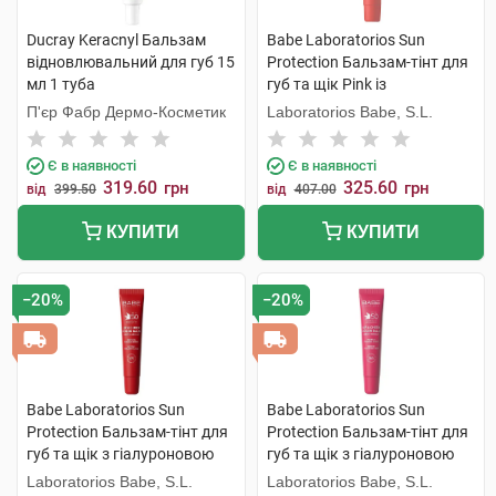
Ducray Keracnyl Бальзам
Babe Laboratorios Sun
відновлювальний для губ 15
Protection Бальзам-тінт для
мл 1 туба
губ та щік Pink із
гіалуроновою кислотою та
П'єр Фабр Дермо-Косметик
Laboratorios Babe, S.L.
пептидами SPF50 20 мл 1
туба
Є в наявності
Є в наявності
319.60
325.60
грн
грн
від
399.50
від
407.00
КУПИТИ
КУПИТИ
−20%
−20%
Babe Laboratorios Sun
Babe Laboratorios Sun
Protection Бальзам-тінт для
Protection Бальзам-тінт для
губ та щік з гіалуроновою
губ та щік з гіалуроновою
кислотою та пептидами SPF
кислотою та пептидами SPF
Laboratorios Babe, S.L.
Laboratorios Babe, S.L.