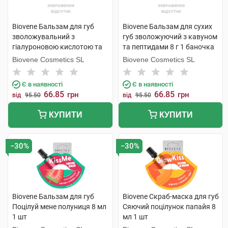
Biovene Бальзам для губ
Biovene Бальзам для сухих
зволожувальний з
губ зволожуючий з кавуном
гіалуроновою кислотою та
та пептидами 8 г 1 баночка
чорницею 8 г 1 туба
Biovene Cosmetics SL
Biovene Cosmetics SL
Є в наявності
Є в наявності
66.85
66.85
грн
грн
від
95.50
від
95.50
КУПИТИ
КУПИТИ
−30%
−30%
Biovene Бальзам для губ
Biovene Скраб-маска для губ
Поцілуй мене полуниця 8 мл
Сяючий поцілунок папайя 8
1 шт
мл 1 шт