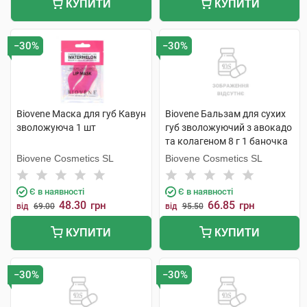
КУПИТИ
КУПИТИ
−30%
−30%
Biovene Маска для губ Кавун
Biovene Бальзам для сухих
зволожуюча 1 шт
губ зволожуючий з авокадо
та колагеном 8 г 1 баночка
Biovene Cosmetics SL
Biovene Cosmetics SL
Є в наявності
Є в наявності
48.30
66.85
грн
грн
від
69.00
від
95.50
КУПИТИ
КУПИТИ
−30%
−30%