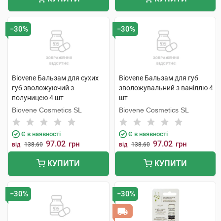
−30%
−30%
Biovene Бальзам для сухих
Biovene Бальзам для губ
губ зволожуючий з
зволожувальний з ваніллю 4
полуницею 4 шт
шт
Biovene Cosmetics SL
Biovene Cosmetics SL
Є в наявності
Є в наявності
97.02
97.02
грн
грн
від
138.60
від
138.60
КУПИТИ
КУПИТИ
−30%
−30%