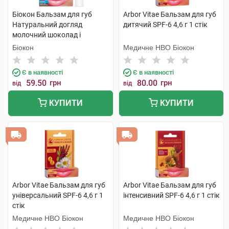
Біокон Бальзам для губ
Arbor Vitae Бальзам для губ
Натуральний догляд
дитячий SPF-6 4,6 г 1 стік
молочний шоколад і
мигдаль 4,6 г 1 шт
Біокон
Медичне НВО Біокон
Є в наявності
Є в наявності
59.50
грн
80.00
грн
від
від
КУПИТИ
КУПИТИ
Arbor Vitae Бальзам для губ
Arbor Vitae Бальзам для губ
універсальний SPF-6 4,6 г 1
інтенсивний SPF-6 4,6 г 1 стік
стік
Медичне НВО Біокон
Медичне НВО Біокон