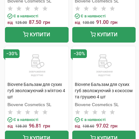
Biovene Cosmetics SL
Biovene Cosmetics SL
Є в наявності
Є в наявності
87.50
91.00
грн
грн
від
125.00
від
130.00
КУПИТИ
КУПИТИ
−30%
−30%
Biovene Бальзам для сухих
Biovene Бальзам для сухих
губ зволожуючий з м'ятою 4
губ зволожуючий з кокосом
шт
та грушею 4 шт
Biovene Cosmetics SL
Biovene Cosmetics SL
Є в наявності
Є в наявності
96.81
97.02
грн
грн
від
138.30
від
138.60
КУПИТИ
КУПИТИ