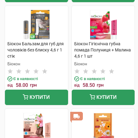
Біокон Бальзам для губ для
Біокон Гігієнічна губна
чоловіків без блиску 4,6 г 1
помада Полуниця + Малина
стік
4,6 г 1 шт
Біокон
Біокон
Є в наявності
Є в наявності
58.00
грн
58.50
грн
від
від
КУПИТИ
КУПИТИ