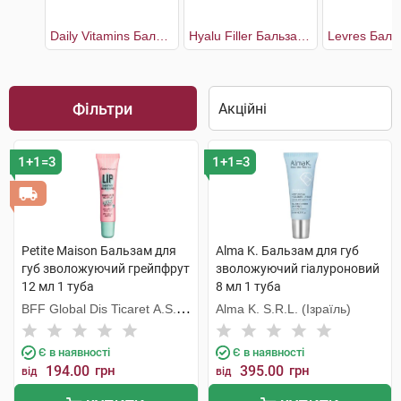
Daily Vitamins Бальзам для губ захисний маракуя SPF15
Hyalu Filler Бальзам для надання об'єму губ
Фільтри
1+1=3
1+1=3
Petite Maison Бальзам для
Alma K. Бальзам для губ
губ зволожуючий грейпфрут
зволожуючий гіалуроновий
12 мл 1 туба
8 мл 1 туба
BFF Global Dis Ticaret A.S.
Alma K. S.R.L. (Ізраїль)
(Туреччина)
Є в наявності
Є в наявності
194.00
грн
395.00
грн
від
від