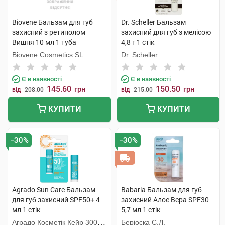
Biovene Бальзам для губ
Dr. Scheller Бальзам
захисний з ретинолом
захисний для губ з мелісою
Вишня 10 мл 1 туба
4,8 г 1 стік
Biovene Cosmetics SL
Dr. Scheller
Є в наявності
Є в наявності
145.60
150.50
грн
грн
від
208.00
від
215.00
КУПИТИ
КУПИТИ
−30%
−30%
Agrado Sun Care Бальзам
Babaria Бальзам для губ
для губ захисний SPF50+ 4
захисний Алое Вера SPF30
мл 1 стік
5,7 мл 1 стік
Аградо Косметік Кейр 3000
Беріоска С.Л.