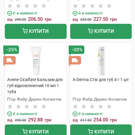
С.Л.У.
Є в наявності
Є в наявності
206.50
227.50
грн
грн
від
295.00
від
325.00
КУПИТИ
КУПИТИ
−25%
−20%
Avene Cicalfate Бальзам для
A-Derma Стік для губ 4 г 1 шт
губ відновлюючий 10 мл 1
туба
П'єр Фабр Дермо-Косметик
П'єр Фабр Дермо-Косметик
Є в наявності
Є в наявності
292.88
254.00
грн
грн
від
390.50
від
317.50
КУПИТИ
КУПИТИ