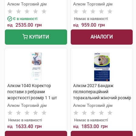
Алком Торговий дім
Алком Торговий дім
Є в наявності
Немає в наявності
2535.00
грн
959.00
грн
від
від
АНАЛОГИ
КУПИТИ
Алком 1040 Коректор
Алком 2027 Бандаж
постави з ребрами
післяопераційний
жорсткості розмір 1 1 шт
торакальний жіночий розмір
3 1 шт
Алком Торговий дім
Алком Торговий дім
Немає в наявності
Немає в наявності
1633.40
грн
1853.00
грн
від
від