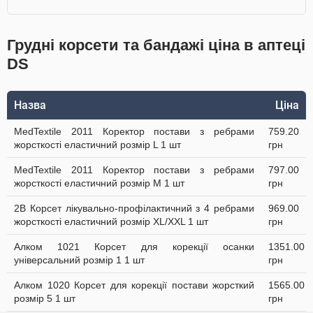
Грудні корсети та бандажі ціна в аптеці
DS
Назва
Ціна
MedTextile 2011 Коректор постави з ребрами
759.20
жорсткості еластичний розмір L 1 шт
грн
MedTextile 2011 Коректор постави з ребрами
797.00
жорсткості еластичний розмір М 1 шт
грн
2B Корсет лікувально-профілактичний з 4 ребрами
969.00
жорсткості еластичний розмір XL/XXL 1 шт
грн
Алком 1021 Корсет для корекції осанки
1351.00
універсальний розмір 1 1 шт
грн
Алком 1020 Корсет для корекції постави жорсткий
1565.00
розмір 5 1 шт
грн