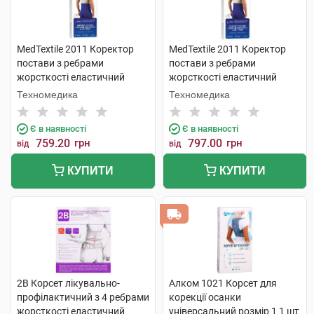
MedTextile 2011 Коректор
MedTextile 2011 Коректор
постави з ребрами
постави з ребрами
жорсткості еластичний
жорсткості еластичний
розмір L 1 шт
розмір М 1 шт
Техномедика
Техномедика
Є в наявності
Є в наявності
759.20
грн
797.00
грн
від
від
КУПИТИ
КУПИТИ
2B Корсет лікувально-
Алком 1021 Корсет для
профілактичний з 4 ребрами
корекції осанки
жорсткості еластичний
універсальний розмір 1 1 шт