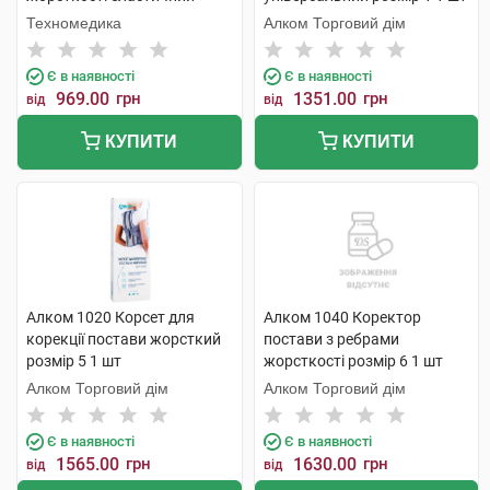
розмір XL/XXL 1 шт
Техномедика
Алком Торговий дім
Є в наявності
Є в наявності
969.00
грн
1351.00
грн
від
від
КУПИТИ
КУПИТИ
Алком 1020 Корсет для
Алком 1040 Коректор
корекції постави жорсткий
постави з ребрами
розмір 5 1 шт
жорсткості розмір 6 1 шт
Алком Торговий дім
Алком Торговий дім
Є в наявності
Є в наявності
1565.00
грн
1630.00
грн
від
від