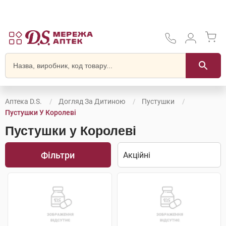
Аптека D.S.
Догляд За Дитиною
Пустушки
Пустушки У Королеві
Пустушки у Королеві
Фільтри