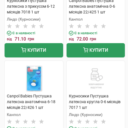
Курносики Пустушка
Canpol Babies Пустушка
латексна з прикусом 6-12
латексна анатомічна 0-6
місяців 7018 1 шт
місяців 22/425 1 шт
Ліндо (Курносики)
Канпол
Є в наявності
Є в наявності
71.10
грн
72.00
грн
від
від
КУПИТИ
КУПИТИ
Canpol Babies Пустушка
Курносики Пустушка
латексна анатомічна 6-18
латексна кругла 0-6 місяців
місяців 22/426 1 шт
7017 1 шт
Канпол
Ліндо (Курносики)