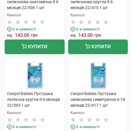
силіконова анатомічна 0-6
силіконова кругла 0-6
місяців 22/506 1 шт
місяців 22/410 1 шт
Канпол
Канпол
Є в наявності
Є в наявності
143.00
грн
143.00
грн
від
від
КУПИТИ
КУПИТИ
Canpol Babies Пустушка
Canpol Babies Пустушка
латексна кругла 0-6 місяців
силіконова симетрична 6-18
22/593 1 шт
місяців 22/417 1 шт
Канпол
Канпол
Є в наявності
Є в наявності