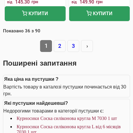
145.30
грн
149.90
грн
від
від
КУПИТИ
КУПИТИ
Показано
36
з
90
1
2
3
›
Поширені запитання
Яка ціна на пустушки ?
Вартість товару в каталозі пустушки починається від 30
грн.
Які пустушки найдешевші?
Недорогими товарами в категорії пустушки є:
Курносики Соска силіконова кругла M 7030 1 шт
Курносики Соска силіконова кругла L від 6 місяців
7030 1 шт