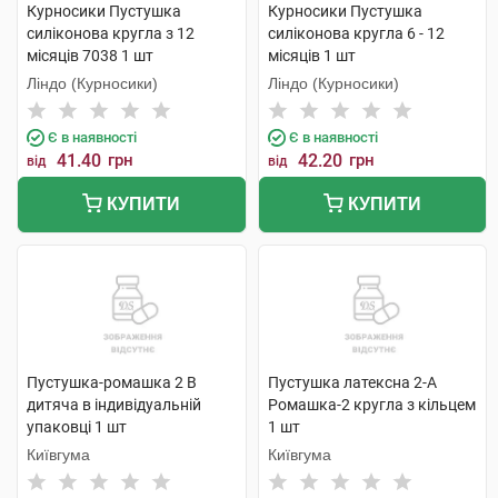
Курносики Пустушка
Курносики Пустушка
силіконова кругла з 12
силіконова кругла 6 - 12
місяців 7038 1 шт
місяців 1 шт
Ліндо (Курносики)
Ліндо (Курносики)
Є в наявності
Є в наявності
41.40
грн
42.20
грн
від
від
КУПИТИ
КУПИТИ
Пустушка-ромашка 2 В
Пустушка латексна 2-А
дитяча в індивідуальній
Ромашка-2 кругла з кільцем
упаковці 1 шт
1 шт
Київгума
Київгума