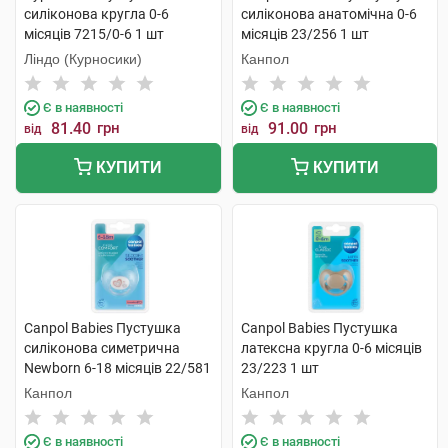
силіконова кругла 0-6
силіконова анатомічна 0-6
місяців 7215/0-6 1 шт
місяців 23/256 1 шт
Ліндо (Курносики)
Канпол
Є в наявності
Є в наявності
81.40
грн
91.00
грн
від
від
КУПИТИ
КУПИТИ
Canpol Babies Пустушка
Canpol Babies Пустушка
силіконова симетрична
латексна кругла 0-6 місяців
Newborn 6-18 місяців 22/581
23/223 1 шт
1 шт
Канпол
Канпол
Є в наявності
Є в наявності