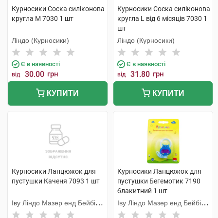
Курносики Соска силіконова
Курносики Соска силіконова
кругла M 7030 1 шт
кругла L від 6 місяців 7030 1
шт
Ліндо (Курносики)
Ліндо (Курносики)
Є в наявності
Є в наявності
30.00
грн
31.80
грн
від
від
КУПИТИ
КУПИТИ
Курносики Ланцюжок для
Курносики Ланцюжок для
пустушки Каченя 7093 1 шт
пустушки Бегемотик 7190
блакитний 1 шт
Іву Ліндо Мазер енд Бейбі
Іву Ліндо Мазер енд Бейбі
Продактс
Продактс