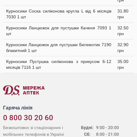
грн
Курносики Соска силіконова кругла L від 6 місяців
31.80
7030 1 шт
грн
Курносики Ланцюжок для пустушки Каченя 7093 1
32.50
шт
грн
Курносики Ланцюжок для пустушки Бегемотик 7190
32.90
блакитний 1 шт
грн
Курносики Пустушка силіконова з прикусом 6-12
35.00
місяців 7116 1 шт
грн
Гаряча лінія
0 800 30 20 60
Безкоштовно зі стаціонарних і
Будні:
9:00 - 20:00
мобільних телефонів в Україні
Сб:
8:00 - 21:00