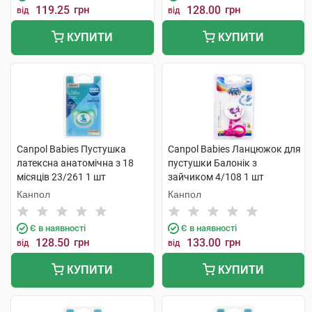
119.25
грн
128.00
грн
від
від
КУПИТИ
КУПИТИ
Canpol Babies Пустушка
Canpol Babies Ланцюжок для
латексна анатомічна з 18
пустушки Балонік з
місяців 23/261 1 шт
зайчиком 4/108 1 шт
Канпол
Канпол
Є в наявності
Є в наявності
128.50
грн
133.00
грн
від
від
КУПИТИ
КУПИТИ