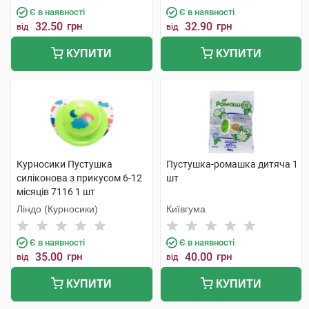
Є в наявності
Є в наявності
32.50
грн
32.90
грн
від
від
КУПИТИ
КУПИТИ
Курносики Пустушка
Пустушка-ромашка дитяча 1
силіконова з прикусом 6-12
шт
місяців 7116 1 шт
Ліндо (Курносики)
Київгума
Є в наявності
Є в наявності
35.00
грн
40.00
грн
від
від
КУПИТИ
КУПИТИ