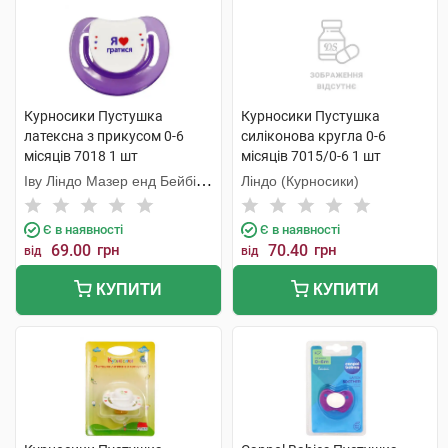
Курносики Пустушка
Курносики Пустушка
латексна з прикусом 0-6
силіконова кругла 0-6
місяців 7018 1 шт
місяців 7015/0-6 1 шт
Іву Ліндо Мазер енд Бейбі
Ліндо (Курносики)
Продактс
Є в наявності
Є в наявності
69.00
грн
70.40
грн
від
від
КУПИТИ
КУПИТИ