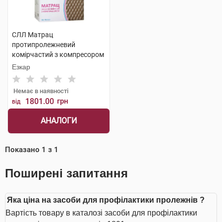
СЛЛ Матрац
протипролежневий
комірчастий з компресором
1 шт
Езкар
Немає в наявності
1801.00
грн
від
АНАЛОГИ
Показано
1
з
1
Поширені запитання
Яка ціна на засоби для профілактики пролежнів ?
Вартість товару в каталозі засоби для профілактики