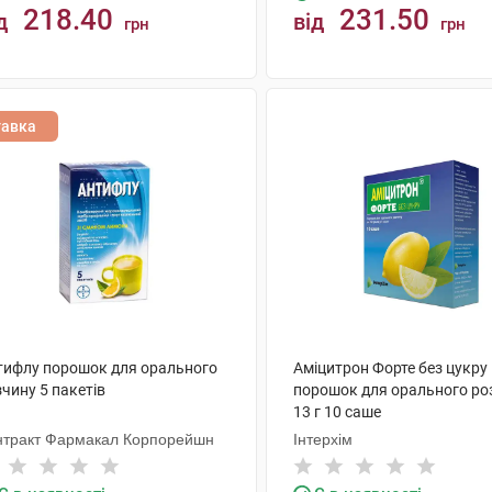
218.40
231.50
д
від
грн
грн
КУПИТИ
КУПИТИ
тавка
тифлу порошок для орального
Аміцитрон Форте без цукру
чину 5 пакетів
порошок для орального ро
13 г 10 саше
нтракт Фармакал Корпорейшн
Інтерхім