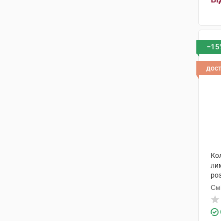
−15
дос
Ко
ли
ро
См