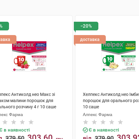
%
−20%
тавка
доставка
лпекс Антиколд нео Макс зі
Хелпекс Антиколд нео Імби
аком малини порошок для
порошок для орального ро
льного розчину 4 г 10 саше
10 саше
пекс Фарма
Алпекс Фарма
Є в наявності
Є в наявності
303.60
303.9
д
379.50
від
379.90