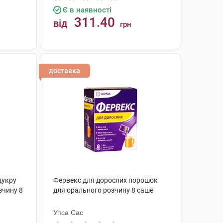
Є в наявності
311.40
від
грн
КУПИТИ
доставка
цукру
Фервекс для дорослих порошок
зчину 8
для орального розчину 8 саше
Упса Сас