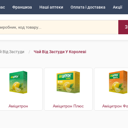
нас
Франшиза
Наші аптеки
Оплата і доставка
Акції
З
й Від Застуди
Чай Від Застуди У Королеві
Аміцитрон
Аміцитрон Плюс
Аміцитрон Фо