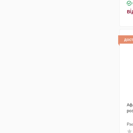
ві
дос
Аф
ро
Ра