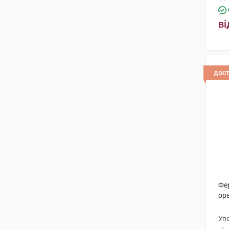
ві
дос
Фе
ор
Уп