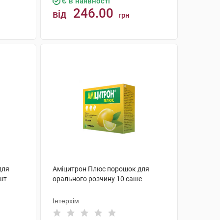
Є в наявності
246.00
від
грн
КУПИТИ
для
Аміцитрон Плюс порошок для
 шт
орального розчину 10 саше
Інтерхім