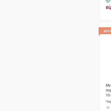
ві
дос
Му
по
10
Ча