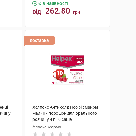
Є в наявності
262.80
від
грн
КУПИТИ
доставка
ниці
Хелпекс Антиколд Нео зі смаком
зчину
малини порошок для орального
розчину 4 г 10 саше
Алпекс Фарма