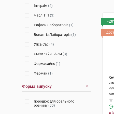
Інтерхім
(4)
Чарлі ПП
(3)
−20
Рафтон Лабораторіз
(1)
дос
Вовантіз Лабораторіз
(1)
Упса Сас
(4)
СмітКляйн Бічем
(3)
Фармасайнс
(1)
Фармак
(1)
Хе
см
Дельфарм Орлеан
(2)
Форма випуску
ора
Евертоджен Лайф Саєнсиз
(1)
Ал
порошок для орального
Лабораторіос Алкала Фарма
розчину
(30)
(1)
ві