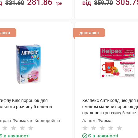
281.86
305.7
д
331.60
від
359.70
грн
КУПИТИ
КУПИТИ
тавка
доставка
тифлу Кідс порошок для
Хелпекс Антиколд нео для д
ального розчину 5 пакетів
смаком малини порошок д
орального розчину 6 саше
нтракт Фармакал Корпорейшн
Алпекс Фарма
Є в наявності
Є в наявності