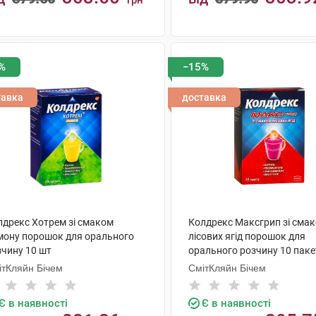
грн
КУПИТИ
КУПИТИ
%
−15%
тавка
доставка
лдрекс Хотрем зі смаком
Колдрекс Максгрип зі сма
мону порошок для орального
лісових ягід порошок для
зчину 10 шт
орального розчину 10 паке
ітКляйн Бічем
СмітКляйн Бічем
Є в наявності
Є в наявності