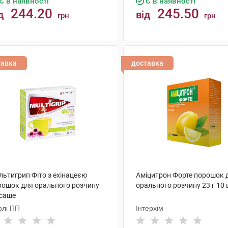
Є в наявності
Є в наявності
244.20
245.50
д
від
грн
грн
КУПИТИ
КУПИТИ
тавка
доставка
льтигрип Фіто з ехінацеєю
Аміцитрон Форте порошок 
рошок для орального розчину
орального розчину 23 г 10
 саше
рлі ПП
Інтерхім