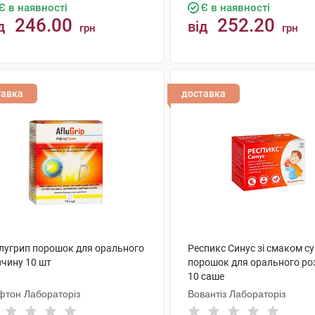
Є в наявності
Є в наявності
246.00
252.20
д
від
грн
грн
КУПИТИ
КУПИТИ
тавка
доставка
лугрип порошок для орального
Респикс Синус зі смаком су
зчину 10 шт
порошок для орального ро
10 саше
фтон Лабораторіз
Вовантіз Лабораторіз