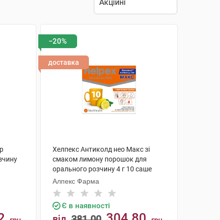
−20%
доставка
р
Хелпекс Антиколд нео Макс зі
зчину
смаком лимону порошок для
орального розчину 4 г 10 саше
Алпекс Фарма
Є в наявності
2
304.80
від
381.00