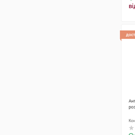
ві
дос
Ан
роз
Ко