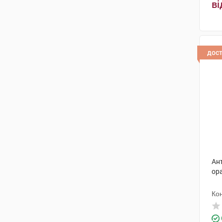
ві
дос
Ан
ор
Ко