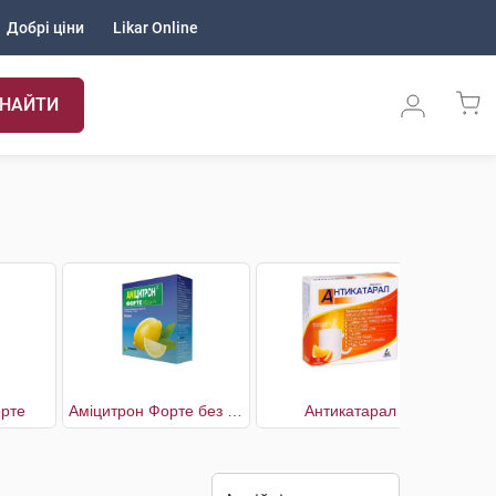
Добрі ціни
Likar Online
НАЙТИ
рте
Аміцитрон Форте без цукру
Антикатарал