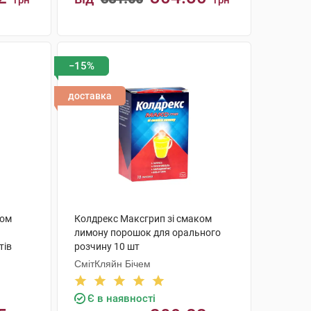
грн
грн
КУПИТИ
−15%
доставка
ком
Колдрекс Максгрип зі смаком
лимону порошок для орального
тів
розчину 10 шт
СмітКляйн Бічем
Є в наявності