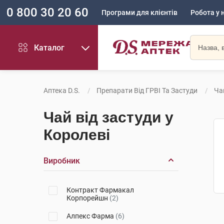
0 800 30 20 60
Програми для клієнтів
Робота у 
Каталог
Аптека D.S.
Препарати Від ГРВІ Та Застуди
Ча
Чай від застуди у
Королеві
Виробник
Контракт Фармакал
Корпорейшн
(2)
Алпекс Фарма
(6)