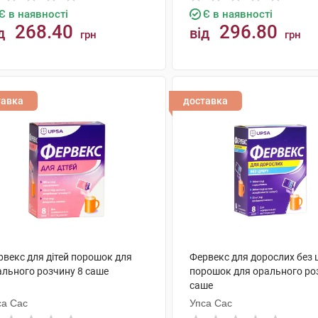
Є в наявності
Є в наявності
268.40
296.80
д
від
грн
грн
КУПИТИ
КУПИТИ
тавка
доставка
рвекс для дітей порошок для
Фервекс для дорослих без 
ального розчину 8 саше
порошок для орального ро
саше
са Сас
Упса Сас