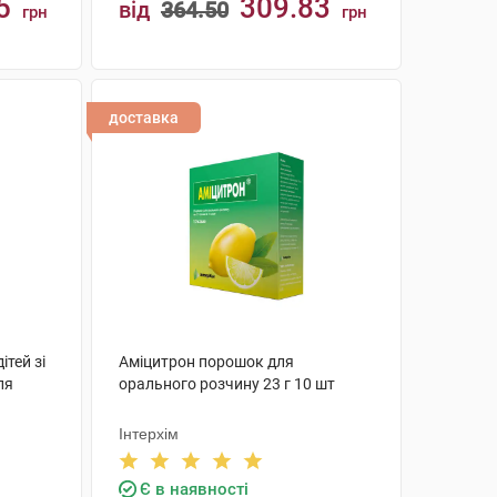
5
309.83
від
364.50
грн
грн
КУПИТИ
доставка
ітей зі
Аміцитрон порошок для
ля
орального розчину 23 г 10 шт
Інтерхім
Є в наявності