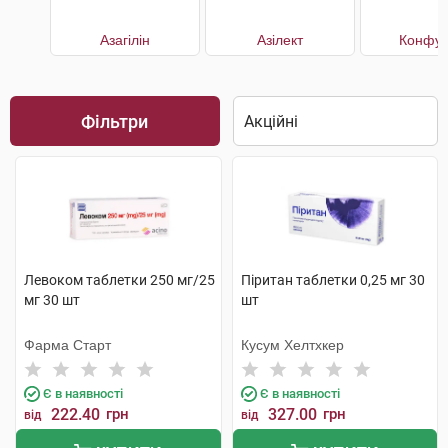
Азагілін
Азілект
Конфун
Фільтри
Левоком таблетки 250 мг/25
Піритан таблетки 0,25 мг 30
мг 30 шт
шт
Фарма Старт
Кусум Хелтхкер
Є в наявності
Є в наявності
222.40
грн
327.00
грн
від
від