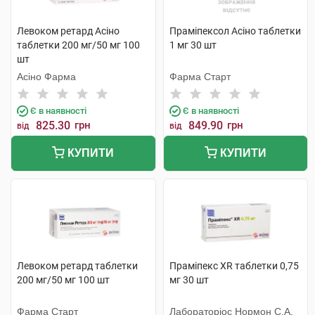
Левоком ретард Асіно
Праміпексол Асіно таблетки
таблетки 200 мг/50 мг 100
1 мг 30 шт
шт
Асіно Фарма
Фарма Старт
Є в наявності
Є в наявності
825.30
грн
849.90
грн
від
від
КУПИТИ
КУПИТИ
Левоком ретард таблетки
Праміпекс XR таблетки 0,75
200 мг/50 мг 100 шт
мг 30 шт
Фарма Старт
Лабораторіос Нормон С.А.