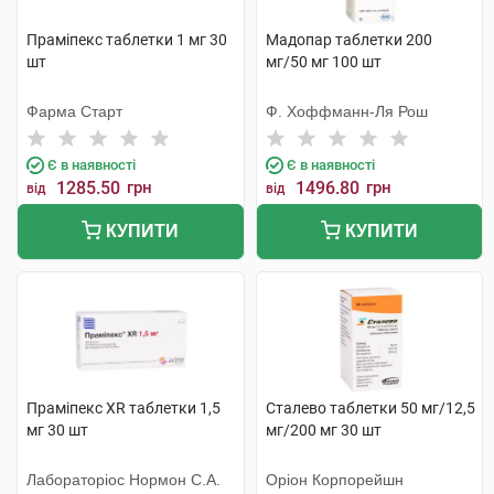
Праміпекс таблетки 1 мг 30
Мадопар таблетки 200
шт
мг/50 мг 100 шт
Фарма Старт
Ф. Хоффманн-Ля Рош
Є в наявності
Є в наявності
1285.50
грн
1496.80
грн
від
від
КУПИТИ
КУПИТИ
Праміпекс XR таблетки 1,5
Сталево таблетки 50 мг/12,5
мг 30 шт
мг/200 мг 30 шт
Лабораторіос Нормон С.А.
Оріон Корпорейшн