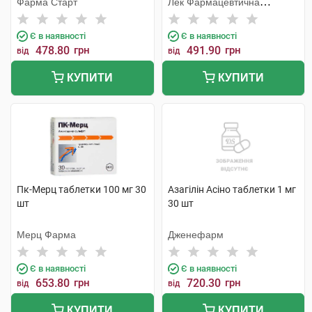
Фарма Старт
Лек Фармацевтична
компанія
Є в наявності
Є в наявності
478.80
грн
491.90
грн
від
від
КУПИТИ
КУПИТИ
Пк-Мерц таблетки 100 мг 30
Азагілін Асіно таблетки 1 мг
шт
30 шт
Мерц Фарма
Дженефарм
Є в наявності
Є в наявності
653.80
грн
720.30
грн
від
від
КУПИТИ
КУПИТИ