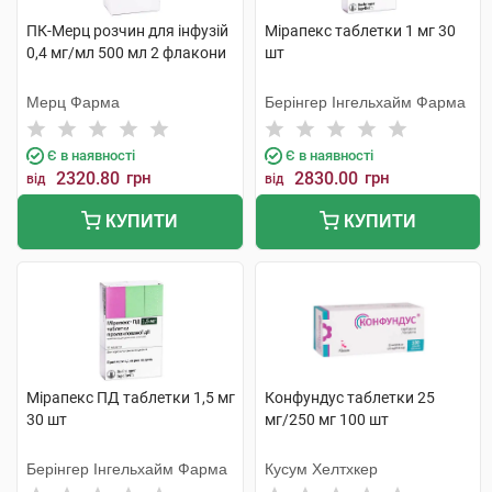
ПК-Мерц розчин для інфузій
Мірапекс таблетки 1 мг 30
0,4 мг/мл 500 мл 2 флакони
шт
Мерц Фарма
Берінгер Інгельхайм Фарма
Є в наявності
Є в наявності
2320.80
грн
2830.00
грн
від
від
КУПИТИ
КУПИТИ
Мірапекс ПД таблетки 1,5 мг
Конфундус таблетки 25
30 шт
мг/250 мг 100 шт
Берінгер Інгельхайм Фарма
Кусум Хелтхкер