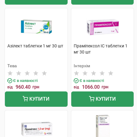
Азілект таблетки 1 мг 30 шт
Праміпексол IC таблетки 1
мг 30 шт
Тева
Інтерхім
Є в наявності
Є в наявності
960.40
грн
1066.00
грн
від
від
КУПИТИ
КУПИТИ