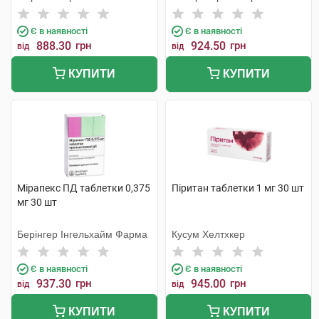
Є в наявності
Є в наявності
888.30
грн
924.50
грн
від
від
КУПИТИ
КУПИТИ
Мірапекс ПД таблетки 0,375
Піритан таблетки 1 мг 30 шт
мг 30 шт
Берінгер Інгельхайм Фарма
Кусум Хелтхкер
Є в наявності
Є в наявності
937.30
грн
945.00
грн
від
від
КУПИТИ
КУПИТИ