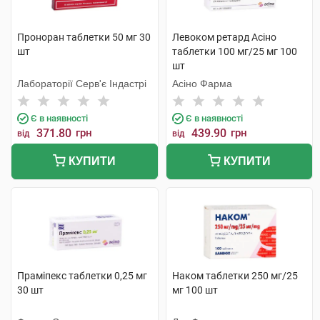
Проноран таблетки 50 мг 30
Левоком ретард Асіно
шт
таблетки 100 мг/25 мг 100
шт
Лабораторії Серв'є Індастрі
Асіно Фарма
Є в наявності
Є в наявності
371.80
грн
439.90
грн
від
від
КУПИТИ
КУПИТИ
Праміпекс таблетки 0,25 мг
Наком таблетки 250 мг/25
30 шт
мг 100 шт