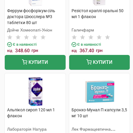
Феррум фосфорiкум сіль
Резістол краплі оральні 50
доктора Шюсслера №3
мл 1 флакон
таблетки 80 шт
Дойче Хомеопаті-Уніон
Галичфарм
Є в наявності
Є в наявності
348.60
грн
367.40
грн
від
від
КУПИТИ
КУПИТИ
Альпікол сироп 120 мл 1
Бронхо-Мунал П капсули 3,5
флакон
мг 10 шт
Лабораторія Натура
Лек Фармацевтична