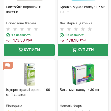
Бактобліс порошок 10
Бронхо-Мунал капсули 7 мг
пакетів
10 шт
Блюестоне Фарма
Лек Фармацевтична
компанія
Є в наявності
Є в наявності
473.30
грн
478.90
грн
від
від
КУПИТИ
КУПИТИ
Імупрет краплі оральні 100
Бета-імун капсули 30 шт
мл 1 флакон
Біонорика
Новалік-Фарм