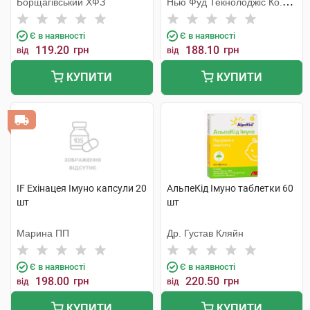
Борщагівський ХФЗ
Нью Фуд Текнолоджіс Ко.
Лтд
Є в наявності
Є в наявності
119.20
грн
188.10
грн
від
від
КУПИТИ
КУПИТИ
IF Ехінацея Імуно капсули 20
АльпеКід Імуно таблетки 60
шт
шт
Марина ПП
Др. Густав Кляйн
Є в наявності
Є в наявності
198.00
грн
220.50
грн
від
від
КУПИТИ
КУПИТИ