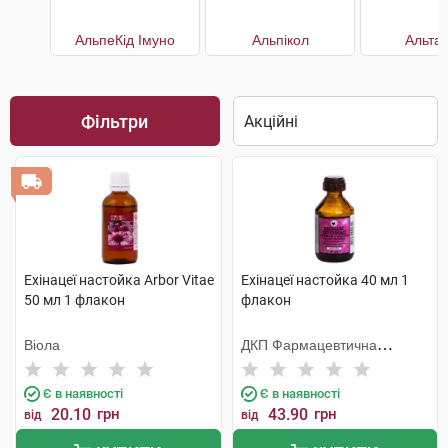
АльпеКід Імуно
Альпікол
Альта
Фільтри
Ехінацеї настойка Arbor Vitae
Ехінацеї настойка 40 мл 1
50 мл 1 флакон
флакон
Віола
ДКП Фармацевтична
фабрика
Є в наявності
Є в наявності
20.10
грн
43.90
грн
від
від