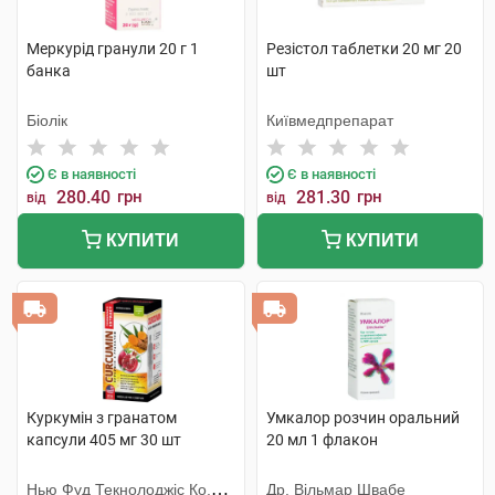
Меркурід гранули 20 г 1
Резістол таблетки 20 мг 20
банка
шт
Біолік
Київмедпрепарат
Є в наявності
Є в наявності
280.40
грн
281.30
грн
від
від
КУПИТИ
КУПИТИ
Куркумін з гранатом
Умкалор розчин оральний
капсули 405 мг 30 шт
20 мл 1 флакон
Нью Фуд Текнолоджіс Ко.
Др. Вільмар Швабе