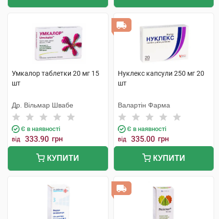
Умкалор таблетки 20 мг 15
Нуклекс капсули 250 мг 20
шт
шт
Др. Вільмар Швабе
Валартін Фарма
Є в наявності
Є в наявності
333.90
грн
335.00
грн
від
від
КУПИТИ
КУПИТИ