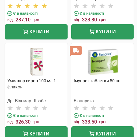
Лтд
Є в наявності
Є в наявності
287.10
грн
323.80
грн
від
від
КУПИТИ
КУПИТИ
Умкалор сироп 100 мл 1
Імупрет таблетки 50 шт
флакон
Др. Вільмар Швабе
Біонорика
Є в наявності
Є в наявності
326.30
грн
333.50
грн
від
від
КУПИТИ
КУПИТИ