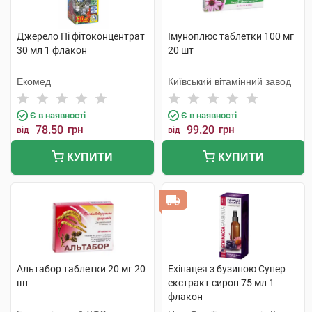
Джерело Пі фітоконцентрат
Імуноплюс таблетки 100 мг
30 мл 1 флакон
20 шт
Екомед
Київський вітамінний завод
Є в наявності
Є в наявності
78.50
грн
99.20
грн
від
від
КУПИТИ
КУПИТИ
Альтабор таблетки 20 мг 20
Ехінацея з бузиною Супер
шт
екстракт сироп 75 мл 1
флакон