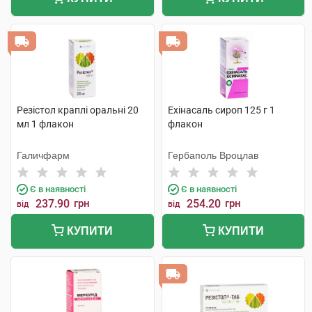
Резістол краплі оральні 20
Ехінасаль сироп 125 г 1
мл 1 флакон
флакон
Галичфарм
Гербаполь Вроцлав
Є в наявності
Є в наявності
237.90
грн
254.20
грн
від
від
КУПИТИ
КУПИТИ