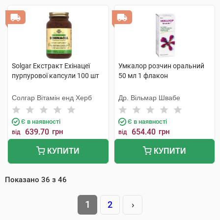
Solgar Екстракт Ехінацеї
Умкалор розчин оральний
пурпурової капсули 100 шт
50 мл 1 флакон
Солгар Вітамін енд Херб
Др. Вільмар Швабе
Є в наявності
Є в наявності
639.70
грн
654.40
грн
від
від
КУПИТИ
КУПИТИ
Показано
36
з
46
1
2
›