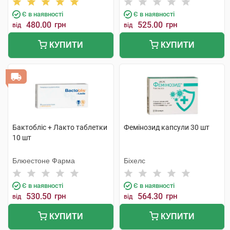
Є в наявності
Є в наявності
480.00
грн
525.00
грн
від
від
КУПИТИ
КУПИТИ
Бактобліс + Лакто таблетки
Фемінозид капсули 30 шт
10 шт
Блюестоне Фарма
Біхелс
Є в наявності
Є в наявності
530.50
грн
564.30
грн
від
від
КУПИТИ
КУПИТИ