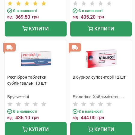
компанія
Є в наявності
Є в наявності
369.50
грн
405.20
грн
від
від
КУПИТИ
КУПИТИ
Респіброн таблетки
Вібуркол супозиторії 12 шт
сублінгвальні 10 шт
Брусчеттіні
Біологіше Хайльміттель
Хеель
Є в наявності
Є в наявності
436.10
грн
444.00
грн
від
від
КУПИТИ
КУПИТИ