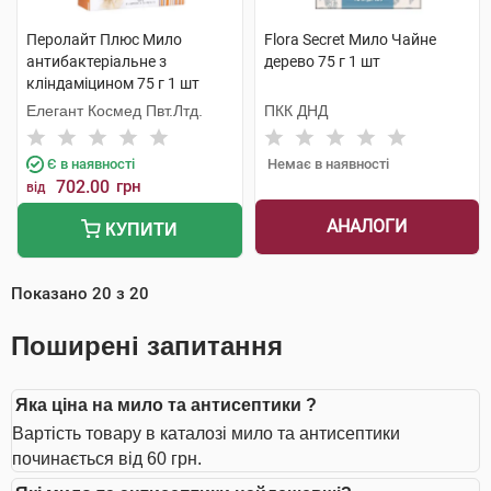
Перолайт Плюс Мило
Flora Secret Мило Чайне
антибактеріальне з
дерево 75 г 1 шт
кліндаміцином 75 г 1 шт
Елегант Космед Пвт.Лтд.
ПКК ДНД
Є в наявності
Немає в наявності
702.00
грн
від
АНАЛОГИ
КУПИТИ
Показано
20
з
20
Поширені запитання
Яка ціна на мило та антисептики ?
Вартість товару в каталозі мило та антисептики
починається від 60 грн.