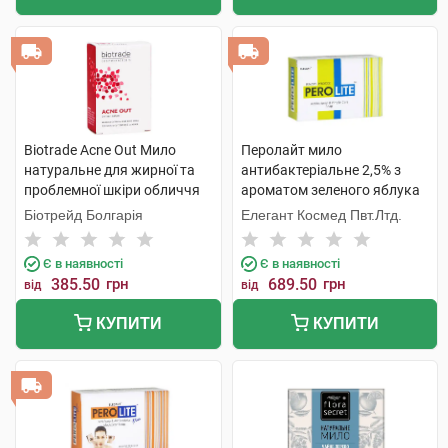
Biotrade Acne Out Мило
Перолайт мило
натуральне для жирної та
антибактеріальне 2,5% з
проблемної шкіри обличчя
ароматом зеленого яблука
та тіла 100 г 1 шт
75 г 1 шт
Біотрейд Болгарія
Елегант Космед Пвт.Лтд.
Є в наявності
Є в наявності
385.50
грн
689.50
грн
від
від
КУПИТИ
КУПИТИ