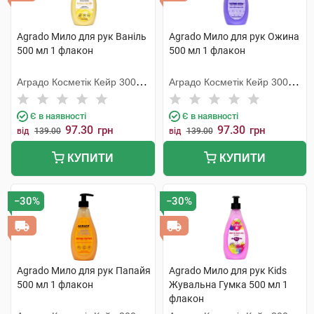
Agrado Мило для рук Ваніль
Agrado Мило для рук Ожина
500 мл 1 флакон
500 мл 1 флакон
Аградо Косметік Кейр 3000
Аградо Косметік Кейр 3000
С.Л.У.
С.Л.У.
Є в наявності
Є в наявності
97.30
97.30
грн
грн
від
139.00
від
139.00
КУПИТИ
КУПИТИ
−30%
−30%
Agrado Мило для рук Папайя
Agrado Мило для рук Kids
500 мл 1 флакон
Жувальна Гумка 500 мл 1
флакон