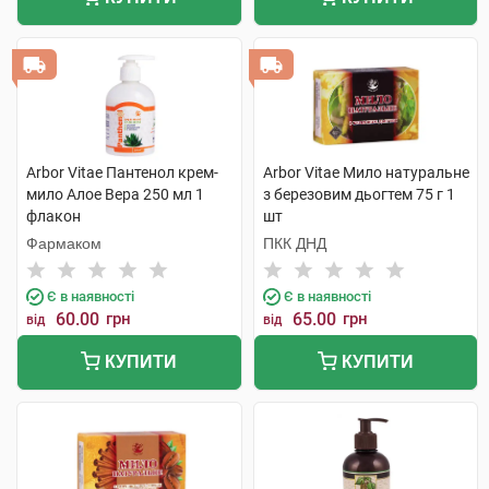
Arbor Vitae Пантенол крем-
Arbor Vitae Мило натуральне
мило Алое Вера 250 мл 1
з березовим дьогтем 75 г 1
флакон
шт
Фармаком
ПКК ДНД
Є в наявності
Є в наявності
60.00
грн
65.00
грн
від
від
КУПИТИ
КУПИТИ