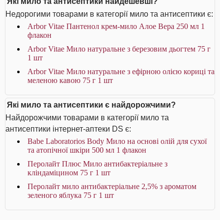
Які мило та антисептики найдешевші?
Недорогими товарами в категорії мило та антисептики є:
Arbor Vitae Пантенол крем-мило Алое Вера 250 мл 1
флакон
Arbor Vitae Мило натуральне з березовим дьогтем 75 г
1 шт
Arbor Vitae Мило натуральне з ефірною олією кориці та
меленою кавою 75 г 1 шт
Які мило та антисептики є найдорожчими?
Найдорожчими товарами в категорії мило та
антисептики інтернет-аптеки DS є:
Babe Laboratorios Body Мило на основі олій для сухої
та атопічної шкіри 500 мл 1 флакон
Перолайт Плюс Мило антибактеріальне з
кліндаміцином 75 г 1 шт
Перолайт мило антибактеріальне 2,5% з ароматом
зеленого яблука 75 г 1 шт