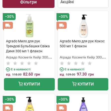
Фільтри
−30%
−30%
Agrado Мило для рук
Agrado Мило для рук Кокос
Трендові Бульбашки Свіжа
500 мл 1 флакон
Диня 300 мл 1 флакон
Аградо Косметік Кейр 3000
Аградо Косметік Кейр 3000
С.Л.У.
С.Л.У.
Є в наявності
Є в наявності
82.60
97.30
грн
грн
від
118.00
від
139.00
КУПИТИ
КУПИТИ
−30%
−30%