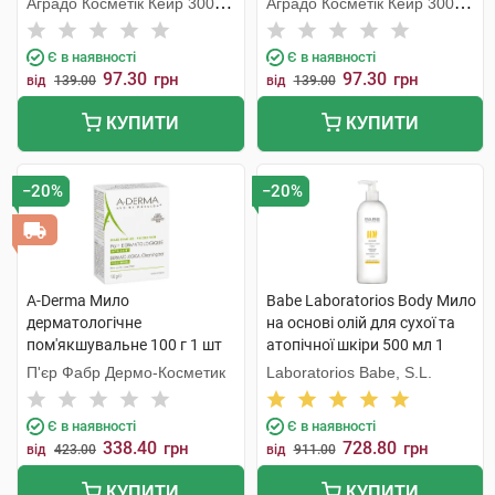
Аградо Косметік Кейр 3000
Аградо Косметік Кейр 3000
С.Л.У.
С.Л.У.
Є в наявності
Є в наявності
97.30
97.30
грн
грн
від
139.00
від
139.00
КУПИТИ
КУПИТИ
−20%
−20%
A-Derma Мило
Babe Laboratorios Body Мило
дерматологічне
на основі олій для сухої та
пом'якшувальне 100 г 1 шт
атопічної шкіри 500 мл 1
флакон
П'єр Фабр Дермо-Косметик
Laboratorios Babe, S.L.
Є в наявності
Є в наявності
338.40
728.80
грн
грн
від
423.00
від
911.00
КУПИТИ
КУПИТИ