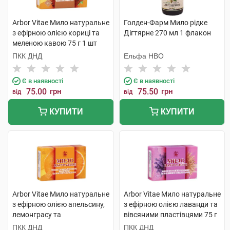
Arbor Vitae Мило натуральне
Голден-Фарм Мило рідке
з ефірною олією кориці та
Дігтярне 270 мл 1 флакон
меленою кавою 75 г 1 шт
ПКК ДНД
Ельфа НВО
Є в наявності
Є в наявності
75.00
грн
75.50
грн
від
від
КУПИТИ
КУПИТИ
Arbor Vitae Мило натуральне
Arbor Vitae Мило натуральне
з ефірною олією апельсину,
з ефірною олією лаванди та
лемонграсу та
вівсяними пластівцями 75 г
апельсиновою цедрою 75 г 1
1 шт
ПКК ДНД
ПКК ДНД