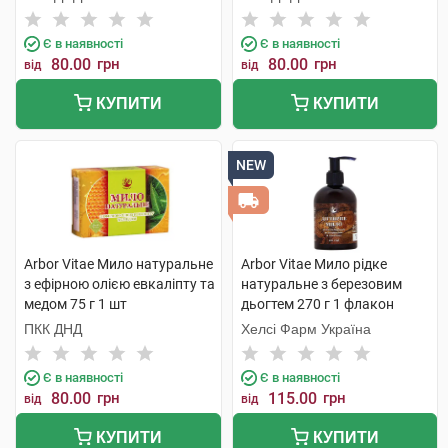
шт
Є в наявності
Є в наявності
80.00
грн
80.00
грн
від
від
КУПИТИ
КУПИТИ
NEW
Arbor Vitae Мило натуральне
Arbor Vitae Мило рідке
з ефірною олією евкаліпту та
натуральне з березовим
медом 75 г 1 шт
дьогтем 270 г 1 флакон
ПКК ДНД
Хелсі Фарм Україна
Є в наявності
Є в наявності
80.00
грн
115.00
грн
від
від
КУПИТИ
КУПИТИ