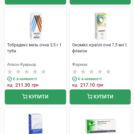
Тобрадекс мазь очна 3,5 г 1
Окомікс краплі очні 7,5 мл 1
туба
флакон
Алкон-Куврьор
Фармак
Є в наявності
Є в наявності
211.30
грн
217.10
грн
від
від
КУПИТИ
КУПИТИ