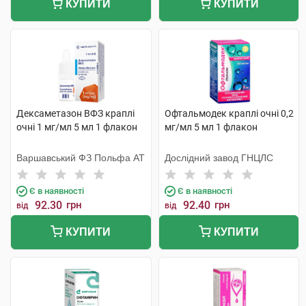
КУПИТИ
КУПИТИ
Дексаметазон ВФЗ краплі
Офтальмодек краплі очні 0,2
очні 1 мг/мл 5 мл 1 флакон
мг/мл 5 мл 1 флакон
Варшавський ФЗ Польфа АТ
Дослідний завод ГНЦЛС
Є в наявності
Є в наявності
92.30
грн
92.40
грн
від
від
КУПИТИ
КУПИТИ