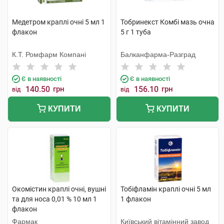
Медетром краплі очні 5 мл 1
Тобринекст Комбі мазь очна
флакон
5 г 1 туба
К.Т. Ромфарм Компані
Балканфарма-Разград
Є в наявності
Є в наявності
140.50
грн
156.10
грн
від
від
КУПИТИ
КУПИТИ
Окомістин краплі очні, вушні
Тобіфламін краплі очні 5 мл
та для носа 0,01 % 10 мл 1
1 флакон
флакон
Фармак
Київський вітамінний завод