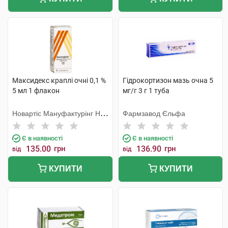
Максидекс краплі очні 0,1 %
Гідрокортизон мазь очна 5
5 мл 1 флакон
мг/г 3 г 1 туба
Новартіс Мануфактурінг НВ,
Фармзавод Єльфа
Бельгія
Є в наявності
Є в наявності
135.00
грн
136.90
грн
від
від
КУПИТИ
КУПИТИ