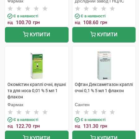
Фармак
Дослідний завод ГНЦЛС
Є в наявності
Є в наявності
100.70
грн
108.60
грн
від
від
КУПИТИ
КУПИТИ
Окомістин краплі очні, вушні
Офтан Дексаметазон краплі
та для носа 0,01 % 5 мл 1
очні 0,1 % 5 мл 1 флакон
флакон
Фармак
Сантен
Є в наявності
Є в наявності
122.70
грн
131.30
грн
від
від
КУПИТИ
КУПИТИ