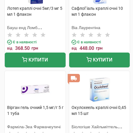
Лотеп краплі очні 5мг/3 мг 5
СафлоГіаль краплі очні 10
мл 1 флакон
мл 1 флакон
Бауш енд Ломб
Віа Лаурентіна
Інкорпорейтед
Є в наявності
Є в наявності
368.50
грн
448.00
грн
від
від
КУПИТИ
КУПИТИ
Вірган гель очний 1,5 мг/г 5 г
Окулохеель краплі очні 0,45
1 туба
мл 15 шт
Фарміла-Зеа Фармачеутичі
Біологіше Хайльміттель
Хеель