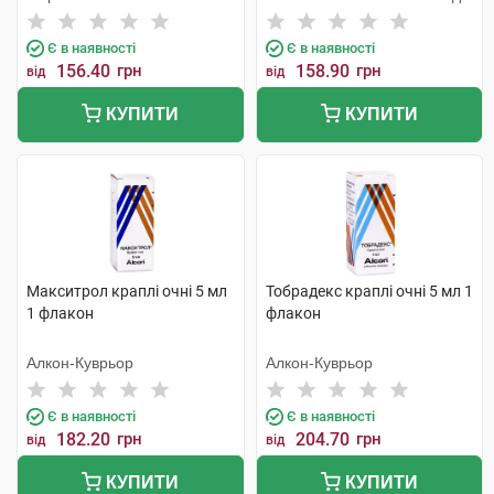
Є в наявності
Є в наявності
156.40
грн
158.90
грн
від
від
КУПИТИ
КУПИТИ
Макситрол краплі очні 5 мл
Тобрадекс краплі очні 5 мл 1
1 флакон
флакон
Алкон-Куврьор
Алкон-Куврьор
Є в наявності
Є в наявності
182.20
грн
204.70
грн
від
від
КУПИТИ
КУПИТИ