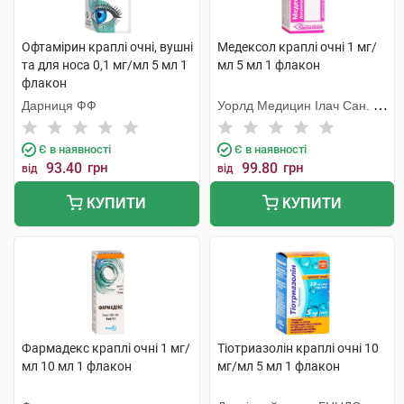
Офтамірин краплі очні, вушні
Медексол краплі очні 1 мг/
та для носа 0,1 мг/мл 5 мл 1
мл 5 мл 1 флакон
флакон
Дарниця ФФ
Уорлд Медицин Ілач Сан. Ве
Тідж
Є в наявності
Є в наявності
93.40
грн
99.80
грн
від
від
КУПИТИ
КУПИТИ
Фармадекс краплі очні 1 мг/
Тіотриазолін краплі очні 10
мл 10 мл 1 флакон
мг/мл 5 мл 1 флакон