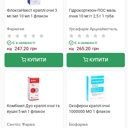
ФлоксаНекст краплі очні 3
Гідрокортизон-ПОС мазь
мг/мл 10 мл 1 флакон
очна 10 мг/г 2,5 г 1 туба
Фармігея
Урсафарм Арцнайміттель
Є в наявності
Є в наявності
247.20
грн
265.20
грн
від
від
КУПИТИ
КУПИТИ
Комбінил Дуо краплі очні та
Окоферон краплі очні
вушні 5 мл 1 флакон
1000000 МО 1 флакон
Сентісс Фарма
Біофарма