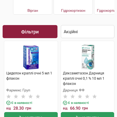
Вірган
Гідрокортизон
Гідрокорти
Фільтри
Циделон краплі очні 5 мл 1
Дексаметазон Дарниця
флакон
краплі очні 0,1 % 10 мл 1
флакон
Фармекс Груп
Дарниця ФФ
Є в наявності
Є в наявності
28.30
грн
66.90
грн
від
від