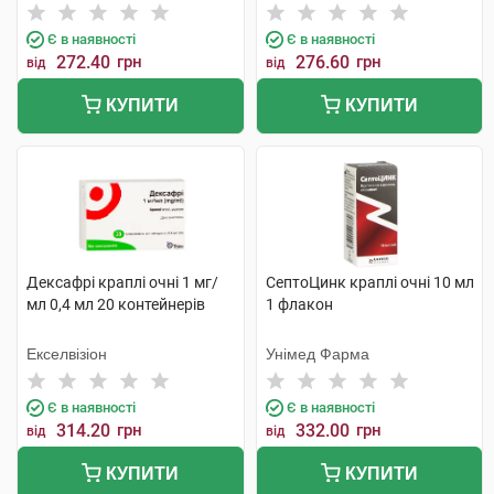
Є в наявності
Є в наявності
272.40
грн
276.60
грн
від
від
КУПИТИ
КУПИТИ
Дексафрі краплі очні 1 мг/
СептоЦинк краплі очні 10 мл
мл 0,4 мл 20 контейнерів
1 флакон
Екселвізіон
Унімед Фарма
Є в наявності
Є в наявності
314.20
грн
332.00
грн
від
від
КУПИТИ
КУПИТИ