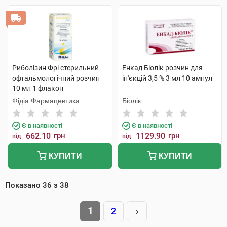
Риболізин Фрі стерильний
Енкад Біолік розчин для
офтальмологічний розчин
ін'єкцій 3,5 % 3 мл 10 ампул
10 мл 1 флакон
Фідіа Фармацевтика
Біолік
Є в наявності
Є в наявності
662.10
грн
1129.90
грн
від
від
КУПИТИ
КУПИТИ
Показано
36
з
38
1
2
›