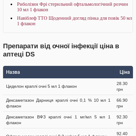
Риболізин Фрі стерильний офтальмологічний розчин
10 мл 1 флакон
Навіблеф ТТО Щоденний догляд пінка для повік 50 мл
1 флакон
Препарати від очної інфекції ціна в
аптеці DS
Назва
Ціна
28.30
Циделон краплі очні 5 мл 1 флакон
грн
Дексаметазон Дарниця краплі очні 0,1 % 10 мл 1
66.90
флакон
грн
Дексаметазон ВФЗ краплі очні 1 мг/мл 5 мл 1
92.30
флакон
грн
92.40