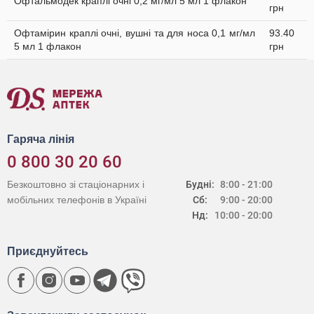
Офтальмодек краплі очні 0,2 мг/мл 5 мл 1 флакон
грн
Офтамірин краплі очні, вушні та для носа 0,1 мг/мл
93.40
5 мл 1 флакон
грн
Гаряча лінія
0 800 30 20 60
Безкоштовно зі стаціонарних і
Будні:
8:00 - 21:00
мобільних телефонів в Україні
Сб:
9:00 - 20:00
Нд:
10:00 - 20:00
Приєднуйтесь