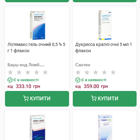
Лотемакс гель очний 0,5 % 5
Дукресса краплі очні 5 мл 1
г 1 флакон
флакон
Бауш енд Ломб
Сантен
Інкорпорейтед
Є в наявності
Є в наявності
333.10
грн
359.00
грн
від
від
КУПИТИ
КУПИТИ