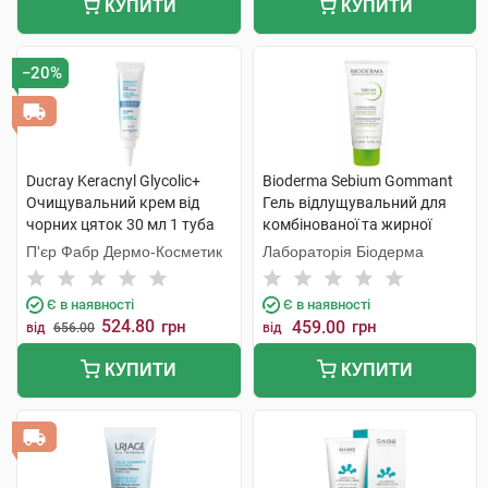
КУПИТИ
КУПИТИ
−20%
Ducray Keracnyl Glycolic+
Bioderma Sebium Gommant
Очищувальний крем від
Гель відлущувальний для
чорних цяток 30 мл 1 туба
комбінованої та жирної
шкіри 100 мл 1 туба
П'єр Фабр Дермо-Косметик
Лабораторія Біодерма
Є в наявності
Є в наявності
524.80
грн
459.00
грн
від
656.00
від
КУПИТИ
КУПИТИ