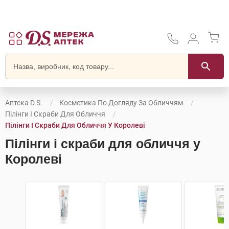
Аптека D.S.
Косметика По Догляду За Обличчям
Пілінги І Скраби Для Обличчя
Пілінги І Скраби Для Обличчя У Королеві
Пілінги і скраби для обличчя у
Королеві