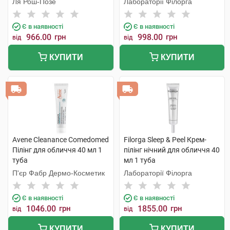
Ля Рош-Позе
Лабораторії Філорга
мл 1 флакон
Є в наявності
Є в наявності
966.00
грн
998.00
грн
від
від
КУПИТИ
КУПИТИ
Avene Cleanance Comedomed
Filorga Sleep & Peel Крем-
Пілінг для обличчя 40 мл 1
пілінг нічний для обличчя 40
туба
мл 1 туба
П'єр Фабр Дермо-Косметик
Лабораторії Філорга
Є в наявності
Є в наявності
1046.00
грн
1855.00
грн
від
від
КУПИТИ
КУПИТИ