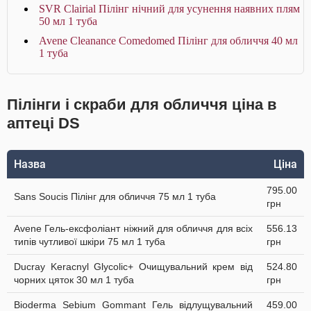
SVR Clairial Пілінг нічний для усунення наявних плям
50 мл 1 туба
Avene Cleanance Comedomed Пілінг для обличчя 40 мл
1 туба
Пілінги і скраби для обличчя ціна в
аптеці DS
Назва
Ціна
795.00
Sans Soucis Пілінг для обличчя 75 мл 1 туба
грн
Avene Гель-ексфоліант ніжний для обличчя для всіх
556.13
типів чутливої шкіри 75 мл 1 туба
грн
Ducray Keracnyl Glycolic+ Очищувальний крем від
524.80
чорних цяток 30 мл 1 туба
грн
Bioderma Sebium Gommant Гель відлущувальний
459.00