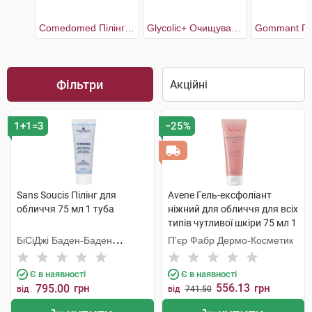
Comedomed Пілінг для обличчя
Glycolic+ Очищувальний крем від чорних цяток
Фільтри
1+1=3
−25%
Sans Soucis Пілінг для
Avene Гель-ексфоліант
обличчя 75 мл 1 туба
ніжний для обличчя для всіх
типів чутливої шкіри 75 мл 1
туба
БіСіДжі Баден-Баден
П'єр Фабр Дермо-Косметик
Косметікс Груп Гмбх
Є в наявності
Є в наявності
556.13
795.00
грн
грн
від
від
741.50