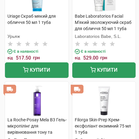
Uriage Скраб мякий для
Babe Laboratorios Facial
обличчя 50 мл 1 туба
М'який зволожуючий скраб
для обличчя 50 мл 1 туба
Урьяж
Laboratorios Babe, S.L.
Є в наявності
Є в наявності
517.50
грн
529.00
грн
від
від
КУПИТИ
КУПИТИ
La Roche-Posay Mela B3 Гель-
Filorga Skin-Prep Крем-
мікропілінг для
ексфоліант ензимний 75 мл
вирівнювання тону та
1 туба
сяяння шкіри обличчя 200