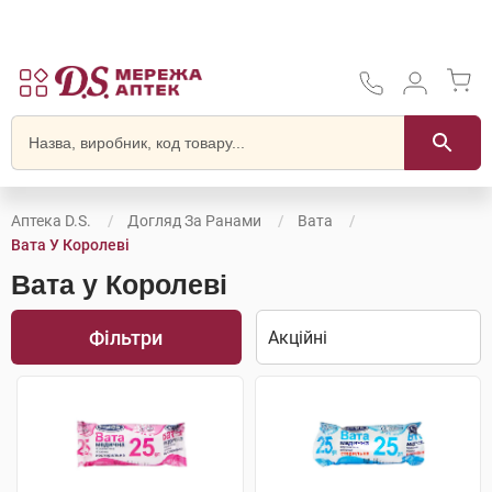
Аптека D.S.
Догляд За Ранами
Вата
Вата У Королеві
Вата у Королеві
Фільтри