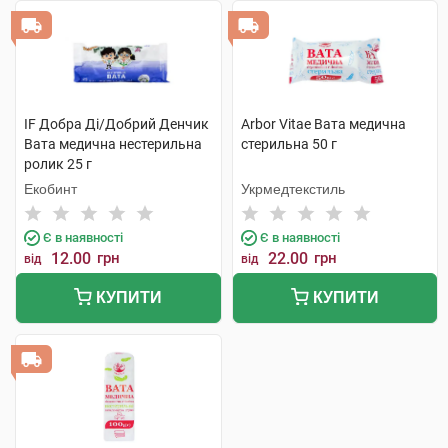
IF Добра Ді/Добрий Денчик
Arbor Vitae Вата медична
Вата медична нестерильна
стерильна 50 г
ролик 25 г
Екобинт
Укрмедтекстиль
Є в наявності
Є в наявності
12.00
грн
22.00
грн
від
від
КУПИТИ
КУПИТИ