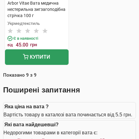
Arbor Vitae Вата медична
нестерильна зигзагоподібна
стрічка 100 г
Укрмедтекстиль
Є в наявності
45.00
грн
від
КУПИТИ
Показано
9
з
9
Поширені запитання
Яка ціна на вата ?
Вартість товару в каталозі вата починається від 5.5 грн.
Які вата найдешевші?
Недорогими товарами в категорії вата є: