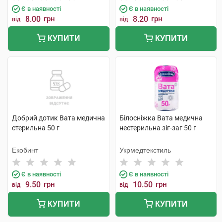
Є в наявності
Є в наявності
8.00
грн
8.20
грн
від
від
КУПИТИ
КУПИТИ
Добрий дотик Вата медична
Білосніжка Вата медична
стерильна 50 г
нестерильна зіг-заг 50 г
Екобинт
Укрмедтекстиль
Є в наявності
Є в наявності
9.50
грн
10.50
грн
від
від
КУПИТИ
КУПИТИ